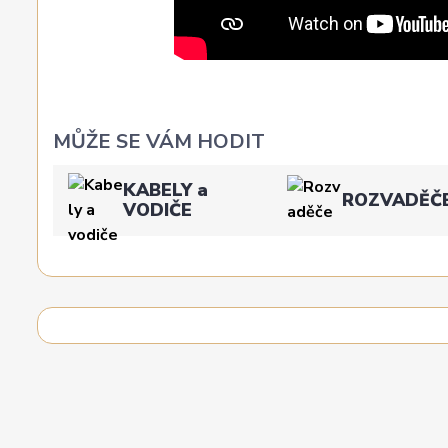
MŮŽE SE VÁM HODIT
KABELY a
ROZVADĚČ
VODIČE