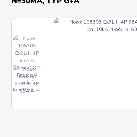
N=30MA, TYP G+A