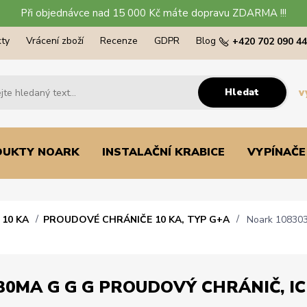
Při objednávce nad 15 000 Kč máte dopravu ZDARMA !!!
ty
Vrácení zboží
Recenze
GDPR
Blog
+420 702 090 4
Hledat
v
DUKTY NOARK
INSTALAČNÍ KRABICE
VYPÍNAČE
10 KA
PROUDOVÉ CHRÁNIČE 10 KA, TYP G+A
Noark 108303 
30MA G G G PROUDOVÝ CHRÁNIČ, ICN=