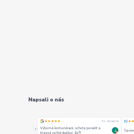
Napsali o nás
★★★★★
★
31. července
31. července
alších jako jeden z
Výborná komunikace, ochota poradit a
«
Opravd
hlavně rychlé dodání. 👍👌