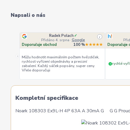
Napsali o nás
Radek Polach
✓
i
Přidáno 4. srpna
·
Google
Při
Doporučuje obchod
100 %
★★★★★
Doporučuje 
«
Můžu hodnotit maximálním počtem hvězdiček,
rychlost vyřízení objednávky a precizní
rychlé vyří
+
zabalení. Každý sáček popsány, super ceny.
Vřele doporučuji
Kompletní specifikace
Noark 108303 Ex9L-H 4P 63A A 30mA G G G Proudový