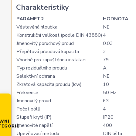
Charakteristiky
PARAMETR
HODNOTA
Věstavěná hloubka
NE
Konstrukční velikost (podle DIN 43880)
4
Jmenovitý poruchový proud
0.03
Přepěťová proudová kapacita
3
Vhodné pro zapuštěnou instalaci
79
Typ reziduálního proudu
A
Selektivní ochrana
NE
Zkratová kapacita proudu (Icw)
10
Frekvence
50 Hz
Jmenovitý proud
63
Počet pólů
4
Stupeň krytí (IP)
IP20
AVNÍ
Jmenovité napětí
400
TEGORIE
Upevňovací metoda
DIN lišta