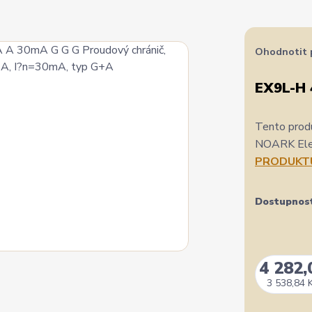
Ohodnotit 
EX9L-H 
Tento produ
NOARK Elect
PRODUKT
Dostupnos
4 282,
3 538,84 