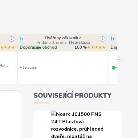
Ověřený zákazník
✓
O
i
i
Přidáno 3. srpna
·
Heureka.cz
Přidá
★★★★
Doporučuje obchod
100 %
★★★★★
Doporučuje o
»
 Mohu
Vše super
PERFEKTNÍ 
+
SOUVISEJÍCÍ PRODUKTY