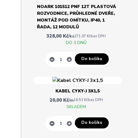
NOARK 101512 PNF 12T PLASTOVÁ
ROZVODNICE, PRŮHLEDNÉ DVEŘE,
MONTÁŽ POD OMÍTKU, IP40, 1
ŘADA, 12 MODULŮ
328,00 Kč
/
ks
271,07 Kč
bez DPH
DO 3 DNŮ
Do košíku
KABEL CYKY-J 3X1,5
20,00 Kč
/
m
16,53 Kč
bez DPH
SKLADEM
Do košíku