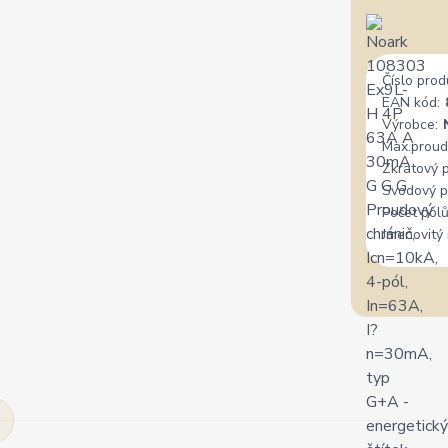
Číslo prod
EAN kód:
Výrobce:
Max.proud
Zkratový 
Svodový p
Počet pólů
Jmenovitý 