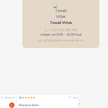
Tomáš Vlček
+420 702 090 443
volejte od 9,00 - 20,00 hod
info@elektromaterial.cz
★★★★★
★★★★☆
27. července
17. července
»
Napoprvé dobré .
Dobrý