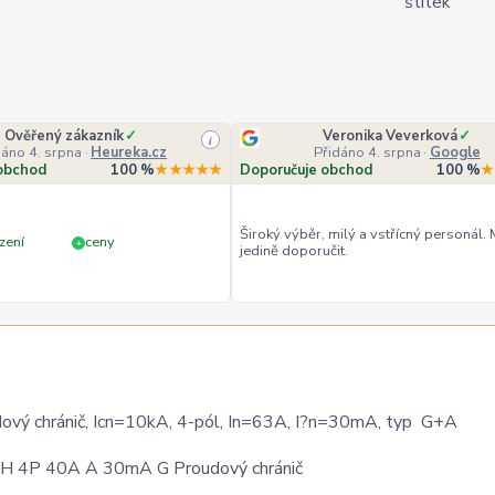
Ověřený zákazník
✓
Veronika Veverková
✓
i
dáno 4. srpna
·
Heureka.cz
Přidáno 4. srpna
·
Google
obchod
100 %
★★★★★
Doporučuje obchod
100 %
★
Široký výběr, milý a vstřícný personál.
zení
ceny
+
jedině doporučit.
 chránič, Icn=10kA, 4-pól, In=63A, I?n=30mA, typ G+A