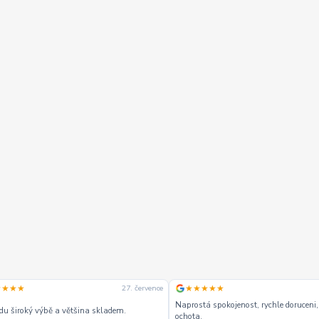
★★★★
★★★★★
27. července
Naprostá spokojenost, rychle doruceni,
u široký výbě a většina skladem.
ochota,