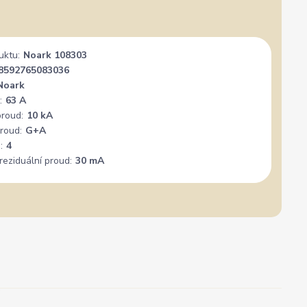
uktu:
Noark 108303
8592765083036
Noark
:
63 A
proud:
10 kA
roud:
G+A
:
4
reziduální proud:
30 mA