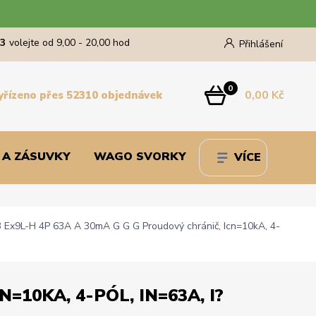
43
volejte od 9,00 - 20,00 hod
Přihlášení
0
0,00 Kč
yřízeno přes 52310 objednávek
 A ZÁSUVKY
WAGO SVORKY
VÍCE
Ex9L-H 4P 63A A 30mA G G G Proudový chránič, Icn=10kA, 4-
10KA, 4-PÓL, IN=63A, I?