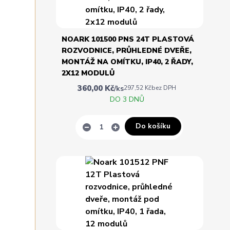
NOARK 101500 PNS 24T PLASTOVÁ
ROZVODNICE, PRŮHLEDNÉ DVEŘE,
MONTÁŽ NA OMÍTKU, IP40, 2 ŘADY,
2X12 MODULŮ
360,00 Kč
/
ks
297,52 Kč
bez DPH
DO 3 DNŮ
Do košíku