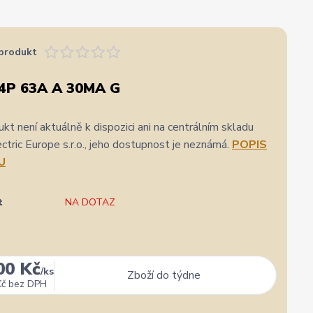
produkt
4P 63A A 30MA G
kt není aktuálně k dispozici ani na centrálním skladu
ric Europe s.r.o., jeho dostupnost je neznámá.
POPIS
U
t
NA DOTAZ
00 Kč
/
ks
Zboží do týdne
Kč
bez DPH