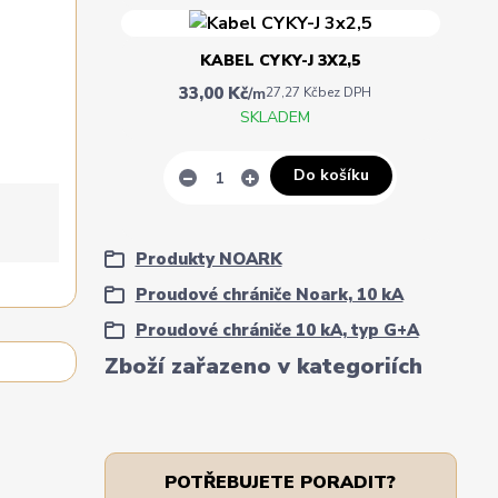
KABEL CYKY-J 3X2,5
33,00 Kč
/
m
27,27 Kč
bez DPH
SKLADEM
Do košíku
Produkty NOARK
Proudové chrániče Noark, 10 kA
Proudové chrániče 10 kA, typ G+A
Zboží zařazeno v kategoriích
POTŘEBUJETE PORADIT?