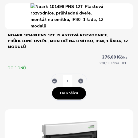
NOARK 101498 PNS 12T PLASTOVÁ ROZVODNICE,
PRŮHLEDNÉ DVEŘE, MONTÁŽ NA OMÍTKU, IP40, 1 ŘADA, 12
MODULŮ
276,00 Kč
/
ks
228,10 Kč
bez DPH
DO 3 DNŮ
Do košíku