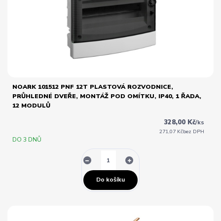
NOARK 101512 PNF 12T PLASTOVÁ ROZVODNICE,
PRŮHLEDNÉ DVEŘE, MONTÁŽ POD OMÍTKU, IP40, 1 ŘADA,
12 MODULŮ
328,00 Kč
/
ks
271,07 Kč
bez DPH
DO 3 DNŮ
Do košíku