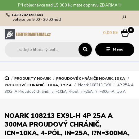
Při objednávce nad 15 000 Kč máte dopravu ZDARMA !!!
+420 702 090 443
volejte od 9,00 - 20,00 hod
0
0,00 Kč
Menu
PRODUKTY NOARK
PROUDOVÉ CHRÁNIČE NOARK, 10 KA
PROUDOVÉ CHRÁNIČE 10 KA, TYP A
Noark 108213 Ex9L-H 4P 25A A
300mA Proudový chránič, Icn=10kA, 4-pól, In=25A, I?n=300mA, typ A
NOARK 108213 EX9L-H 4P 25A A
300MA PROUDOVÝ CHRÁNIČ,
ICN=10KA, 4-PÓL, IN=25A, I?N=300MA,