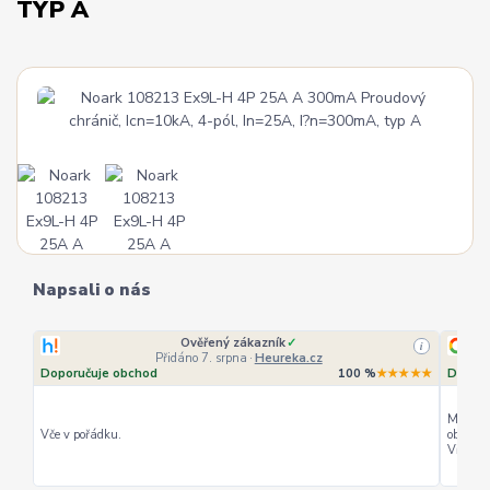
TYP A
Napsali o nás
Radek Polach
✓
i
i
Přidáno 4. srpna
·
Google
★★★★
Doporučuje obchod
100 %
★★★★★
Dopo
Můžu hodnotit maximálním počtem hvězdiček, rychlost vyřízení
objednávky a precizní zabalení. Každý sáček popsány, super ceny.
ryc
+
Vřele doporučuji