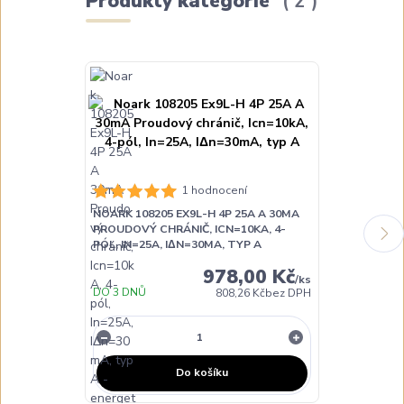
Produkty kategorie
2
1 hodnocení
NOARK 108205 EX9L-H 4P 25A A 30MA
NOARK 108206
PROUDOVÝ CHRÁNIČ, ICN=10KA, 4-
PROUDOVÝ CH
PÓL, IN=25A, IΔN=30MA, TYP A
PÓL, IN=40A,
978,00 Kč
/
ks
DO 3 DNŮ
DO 3 DNŮ
808,26 Kč
bez DPH
Do košíku