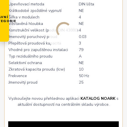
Upevňovací metoda
DIN lišta
Krátkodobé zpožděné vypnutí
NE
Šířka v modulech
4
AVNÍ
TEGORIE
Věstavěná hloubka
NE
Konstrukční velikost (podle DIN 43880)
4
Jmenovitý poruchový proud
0.03
Přepěťová proudová kapacita
3
Vhodné pro zapuštěnou instalaci
79
Typ reziduálního proudu
A
Selektivní ochrana
NE
Zkratová kapacita proudu (Icw)
10
Frekvence
50 Hz
Jmenovitý proud
25
Vyzkoušejte novou přehlednou aplikaci
KATALOG NOARK
s
aktuální dostupností na centrálním skladu výrobce.