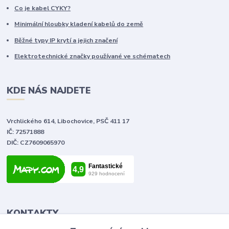
Co je kabel CYKY?
Minimální hloubky kladení kabelů do země
Běžné typy IP krytí a jejich značení
Elektrotechnické značky používané ve schématech
KDE NÁS NAJDETE
Vrchlického 614, Libochovice, PSČ 411 17
IČ: 72571888
DIČ: CZ7609065970
KONTAKTY