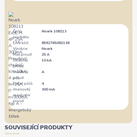
Číslo
Noark 108213
produktu:
EAN kód:
8592765082138
Výrobce:
Noark
Max.proud:
25 A
Zkratový
10 kA
proud:
Svodový
A
proud:
Počet pólů:
4
Jmenovitý
300 mA
reziduální
proud:
SOUVISEJÍCÍ PRODUKTY