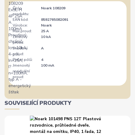
Číslo
Noark 108209
produktu:
EAN kód:
8592765082091
Výrobce:
Noark
Max.proud:
25 A
Zkratový
10 kA
proud:
Svodový
A
proud:
Počet pólů:
4
Jmenovitý
100 mA
reziduální
proud:
SOUVISEJÍCÍ PRODUKTY