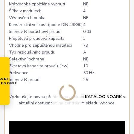
Krátkodobé zpožděné vypnutí
NE
Šířka v modulech
4
Věstavěná hloubka
NE
Konstrukční velikost (podle DIN 43880)
4
Jmenovitý poruchový proud
0.03
Přepěťová proudová kapacita
3
Vhodné pro zapuštěnou instalaci
79
Typ reziduálního proudu
A
Selektivní ochrana
NE
Zkratová kapacita proudu (Icw)
10
Frekvence
50 Hz
AVNÍ
Jmenovitý proud
25
TEGORIE
Vyzkoušejte novou přehlednou aplikaci
KATALOG NOARK
s
aktuální dostupností na centrálním skladu výrobce.