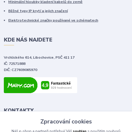
Minimální hloubky kladení kabelů do země
Běžné typy IP krytí a jejich značení
Elektrotechnické značky používané ve schématech
KDE NÁS NAJDETE
Vrchlického 614, Libochovice, PSČ 411 17
IČ: 72571888
DIČ: CZ7609065970
KONTAKTY
Zpracování cookies
Tomáš Vlček
Náš e-shop a partneři potřebují Váš
souhlas
s použitím souborů