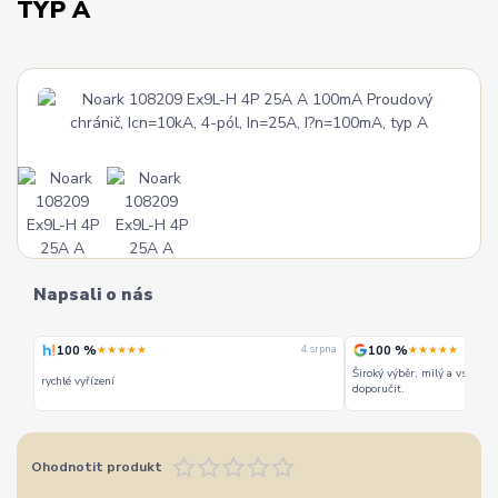
TYP A
Napsali o nás
100 %
100 %
★★★★★
★★★★★
 srpna
4. srpna
Široký výběr, milý a vstřícn
rychlé vyřízení
doporučit.
Ohodnotit produkt