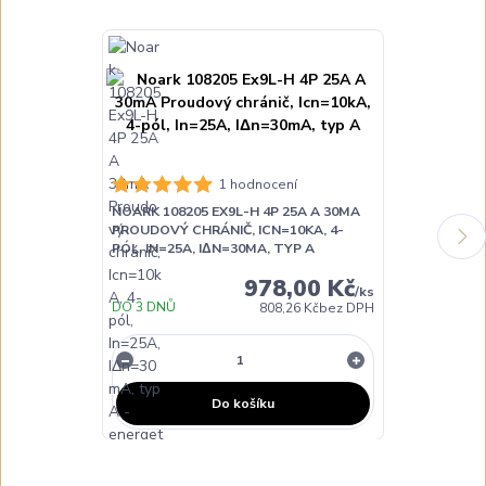
1 hodnocení
NOARK 108205 EX9L-H 4P 25A A 30MA
NOARK 108206
PROUDOVÝ CHRÁNIČ, ICN=10KA, 4-
PROUDOVÝ CH
PÓL, IN=25A, IΔN=30MA, TYP A
PÓL, IN=40A,
978,00 Kč
/
ks
DO 3 DNŮ
DO 3 DNŮ
808,26 Kč
bez DPH
Do košíku