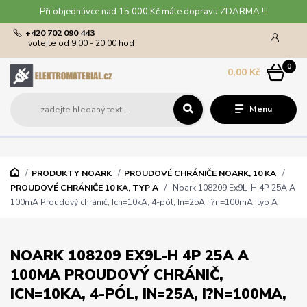
Při objednávce nad 15 000 Kč máte dopravu ZDARMA !!!
+420 702 090 443
volejte od 9,00 - 20,00 hod
0
0,00 Kč
Menu
PRODUKTY NOARK
PROUDOVÉ CHRÁNIČE NOARK, 10 KA
PROUDOVÉ CHRÁNIČE 10 KA, TYP A
Noark 108209 Ex9L-H 4P 25A A
100mA Proudový chránič, Icn=10kA, 4-pól, In=25A, I?n=100mA, typ A
NOARK 108209 EX9L-H 4P 25A A
100MA PROUDOVÝ CHRÁNIČ,
ICN=10KA, 4-PÓL, IN=25A, I?N=100MA,