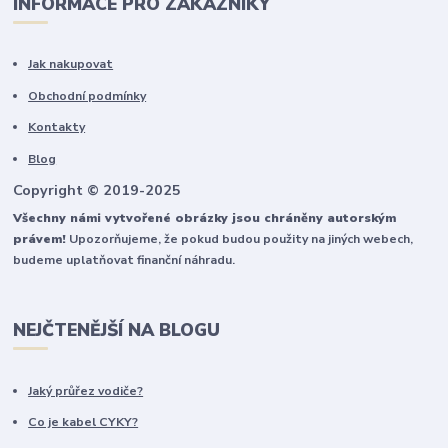
INFORMACE PRO ZÁKAZNÍKY
Jak nakupovat
Obchodní podmínky
Kontakty
Blog
Copyright © 2019-2025
Všechny námi vytvořené obrázky jsou chráněny autorským
právem!
Upozorňujeme, že pokud budou použity na jiných webech,
budeme uplatňovat finanční náhradu.
NEJČTENĚJŠÍ NA BLOGU
Jaký průřez vodiče?
Co je kabel CYKY?