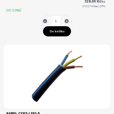
328,00 Kč
/
ks
271,07 Kč
bez DPH
DO 3 DNŮ
Do košíku
KABEL CYKY-J 3X1,5