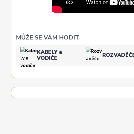
MŮŽE SE VÁM HODIT
KABELY a
ROZVADĚČ
VODIČE