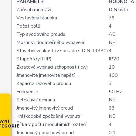
PARAMETR
HODNOTA
Způsob montáže
DIN lišta
Vestavěná hloubka
79
Počet pólů
4
Typ svodového proudu
AC
Možnost dodatečného vybavení
NE
Stavební velikost (v souladu s DIN 43880)
4
Stupeň krytí (IP)
IP20
Zkratová vypínací schopnost (Icw)
10
Jmenovité jmenovité napětí
400
Kapacita rázového proudu
3
Frekvence
50 Hz
Selektivní ochrana
NE
Jmenovitý jmenovitý proud
63
Krátkodobě zpožděné vypnutí
NE
AVNÍ
Šířka v počtu modulárních roztečí
4
TEGORIE
Jmenovitý poruchový proud
0,1