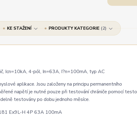
KE STAŽENÍ
PRODUKTY KATEGORIE
2
, Icn=10kA, 4-pól, In=63A, I?n=100mA, typ AC
yslové aplikace. Jsou založeny na principu permanentního
měřené napětí je nutné pouze při testování chrániče pomocí test
videlně testovány po dobu jednoho měsíce.