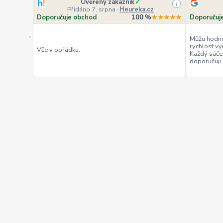
Ověřený zákazník
✓
i
Přidáno 7. srpna
·
Heureka.cz
Doporučuje obchod
100 %
★★★★★
Doporučuj
«
Můžu hodno
rychlost vy
Vče v pořádku.
Každý sáče
doporučuji