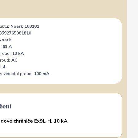
✓
Veronika Veverková
✓
i
i
a.cz
Přidáno 4. srpna
·
Google
0 %
★★★★★
Doporučuje obchod
100 %
★★★★★
Dopor
uktu:
Noark 108181
Široký výběr, milý a vstřícný personál. Mohu
Vše su
8592765081810
jedině doporučit.
Noark
:
63 A
proud:
10 kA
roud:
AC
:
4
reziduální proud:
100 mA
žení
dové chrániče Ex9L-H, 10 kA