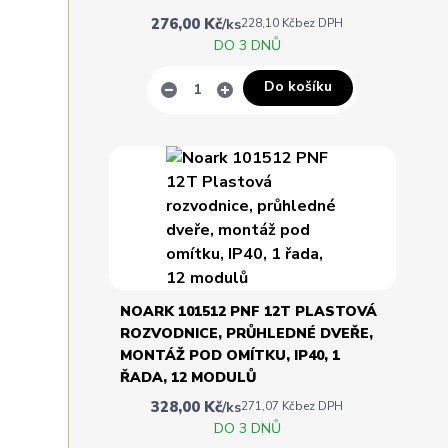
276,00 Kč
/
ks
228,10 Kč
bez DPH
DO 3 DNŮ
Do košíku
NOARK 101512 PNF 12T PLASTOVÁ
ROZVODNICE, PRŮHLEDNÉ DVEŘE,
MONTÁŽ POD OMÍTKU, IP40, 1
ŘADA, 12 MODULŮ
328,00 Kč
/
ks
271,07 Kč
bez DPH
DO 3 DNŮ