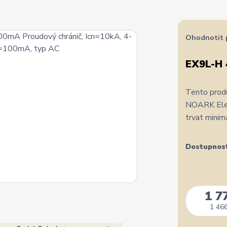
Ohodnotit 
EX9L-H
Tento produ
NOARK Elect
trvat minim
Dostupnos
1 7
1 466