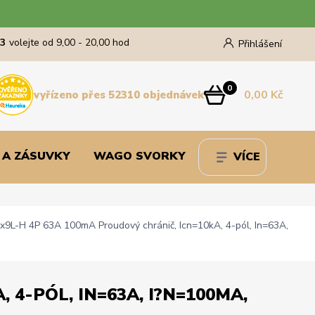
43
volejte od 9,00 - 20,00 hod
Přihlášení
0
0,00 Kč
vyřízeno přes 52310 objednávek
 A ZÁSUVKY
WAGO SVORKY
VÍCE
9L-H 4P 63A 100mA Proudový chránič, Icn=10kA, 4-pól, In=63A,
4-PÓL, IN=63A, I?N=100MA,