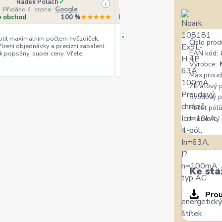
Radek Polach
✓
Ověřený zákazník
i
Přidáno 4. srpna
·
Google
Přidáno 4. srpna
·
Heurek
e obchod
100 %
★★★★★
Doporučuje obchod
10
»
tit maximálním počtem hvězdiček,
Číslo prod
řízení objednávky a precizní zabalení.
rychlé vyřízení
ceny
+
+
EAN kód:
k popsány, super ceny. Vřele
Výrobce:
Max.proud
Zkratový 
Svodový p
Počet pólů
Jmenovitý 
Ke sta
Prou