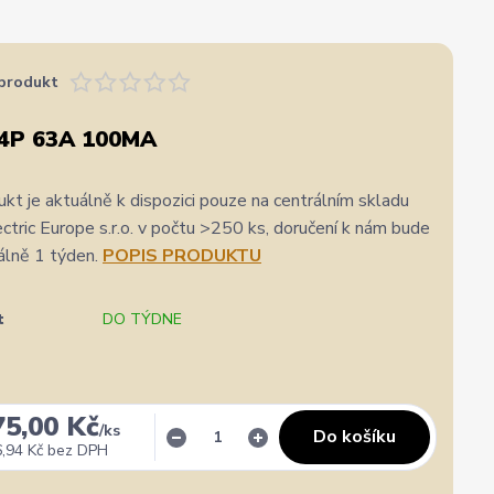
produkt
 4P 63A 100MA
kt je aktuálně k dispozici pouze na centrálním skladu
ric Europe s.r.o. v počtu >250 ks, doručení k nám bude
álně 1 týden.
POPIS PRODUKTU
t
DO TÝDNE
75,00 Kč
/
ks
Do košíku
,94 Kč
bez DPH