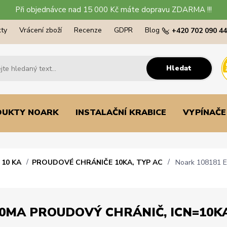
Při objednávce nad 15 000 Kč máte dopravu ZDARMA !!!
ty
Vrácení zboží
Recenze
GDPR
Blog
+420 702 090 4
Hledat
DUKTY NOARK
INSTALAČNÍ KRABICE
VYPÍNAČE
10 KA
PROUDOVÉ CHRÁNIČE 10KA, TYP AC
Noark 108181 Ex
0MA PROUDOVÝ CHRÁNIČ, ICN=10KA, 