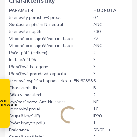
Charakteristiky
PARAMETR
HODNOTA
Jmenovitý poruchový proud
0.1
Současné spínání N-neutral
ANO
Jmenovité napětí
230
Vhodné pro zapuštěnou instalaci
77
Vhodné pro zapuštěnou instalaci
ANO
Počet pólů (celkem)
2
Instalační třída
3
Přepěťová kategorie
3
Přepěťová proudová kapacita
3
Jmenová vypící schopnost zkratu EN 60898
6
Charakteristika
B
Šířka v modulech
2
AVNÍ
Vypínací verze Anti Nuisance
NE
TEGORIE
Jmenovitý proud
16
Stupeň krytí (IP)
IP20
Počet krytých pólů
1
Frekvence
50/60 Hz