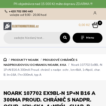
Při objednávce nad 15 000 Kč máte dopravu ZDARMA !!!
+420 702 090 443
volejte od 9,00 - 20,00 hod
0
0,00 Kč
Menu
PRODUKTY NOARK
PROUDOVÉ CHRÁNIČE S
NADPROUDOVOU OCHRANOU NOARK, 6 KA
Noark 107702 Ex9BL-N
1P+N B16 A 300mA Proud. chránič s nadpr. ochr., Icn=6kA, 1+Npól, char.
B, In=16A, I?n=300mA, typ A
NOARK 107702 EX9BL-N 1P+N B16 A
300MA PROUD. CHRÁNIČ S NADPR.