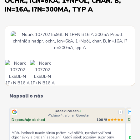
OCHR., ICN=6KA, 1+NPÓL, CHAR. B,
IN=16A, I?N=300MA, TYP A
Napsali o nás
Radek Polach
✓
i
Přidáno 4. srpna
·
Google
Doporučuje obchod
100 %
★★★★★
Doporu
Můžu hodnotit maximálním počtem hvězdiček, rychlost vyřízení
objednávky a precizní zabalení. Každý sáček popsány, super ceny.
rychl
+