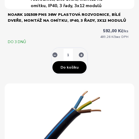
NOARK 101509 PNS 36W PLASTOVÁ ROZVODNICE, BÍLÉ
DVEŘE, MONTÁŽ NA OMÍTKU, IP40, 3 ŘADY, 3X12 MODULŮ
592,00 Kč
/
ks
489,26 Kč
bez DPH
DO 3 DNŮ
Do košíku