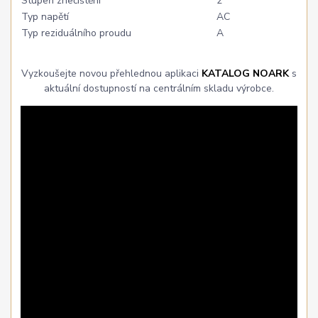
Stupeň znečištění
2
Typ napětí
AC
Typ reziduálního proudu
A
Vyzkoušejte novou přehlednou aplikaci
KATALOG NOARK
s
aktuální dostupností na centrálním skladu výrobce.