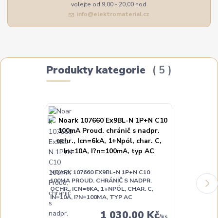
volejte od 9,00 - 20,00 hod
info@elektromaterial.cz
Produkty kategorie
5
NOARK 107660 EX9BL-N 1P+N C10
NOARK 10766
100MA PROUD. CHRÁNIČ S NADPR.
100MA PROUD
OCHR., ICN=6KA, 1+NPÓL, CHAR. C,
OCHR., ICN=6
IN=10A, I?N=100MA, TYP AC
IN=16A, I?N=
1 030,00 Kč
/
ks