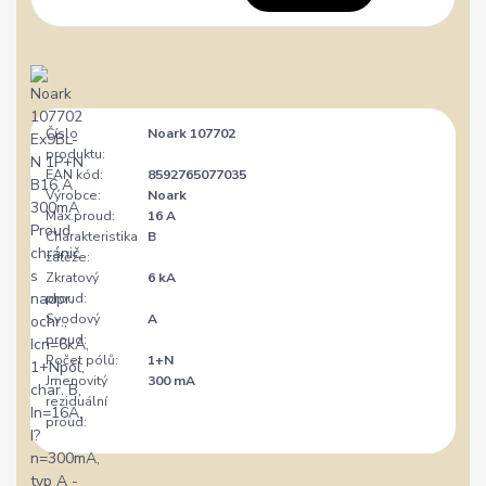
Číslo
Noark 107702
produktu:
EAN kód:
8592765077035
Výrobce:
Noark
Max.proud:
16 A
Charakteristika
B
zátěže:
Zkratový
6 kA
proud:
Svodový
A
proud:
Počet pólů:
1+N
Jmenovitý
300 mA
reziduální
proud: