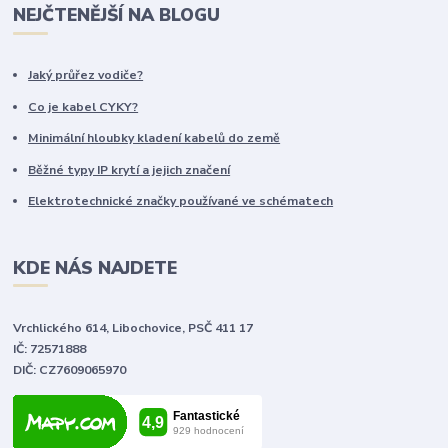
NEJČTENĚJŠÍ NA BLOGU
Jaký průřez vodiče?
Co je kabel CYKY?
Minimální hloubky kladení kabelů do země
Běžné typy IP krytí a jejich značení
Elektrotechnické značky používané ve schématech
KDE NÁS NAJDETE
Vrchlického 614, Libochovice, PSČ 411 17
IČ: 72571888
DIČ: CZ7609065970