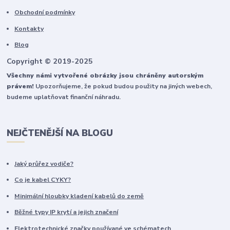
Obchodní podmínky
Kontakty
Blog
Copyright © 2019-2025
Všechny námi vytvořené obrázky jsou chráněny autorským
právem!
Upozorňujeme, že pokud budou použity na jiných webech,
budeme uplatňovat finanční náhradu.
NEJČTENĚJŠÍ NA BLOGU
Jaký průřez vodiče?
Co je kabel CYKY?
Minimální hloubky kladení kabelů do země
Běžné typy IP krytí a jejich značení
Elektrotechnické značky používané ve schématech