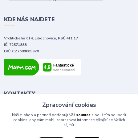
KDE NÁS NAJDETE
Vrchlického 614, Libochovice, PSČ 411 17
IČ: 72571888
DIČ: CZ7609065970
KONTAKTY
Zpracování cookies
Tomáš Vlček
Náš e-shop a partneři potřebují Váš
souhlas
s použitím souborů
+420 702 090 443
cookies, aby Vám mohli zobrazovat informace týkající se Vašich
volejte od 9,00 - 20,00 hod
zájmů.
info@elektromaterial.cz