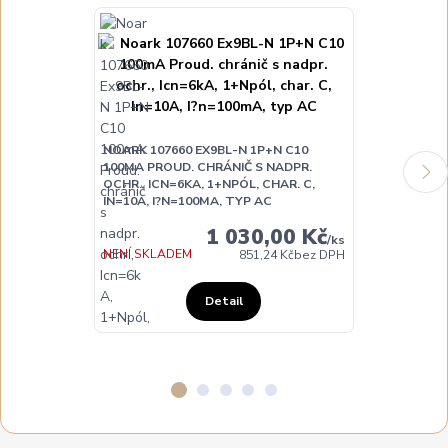
NOARK 107660 EX9BL-N 1P+N C10
NOARK 10766
100MA PROUD. CHRÁNIČ S NADPR.
100MA PROUD
OCHR., ICN=6KA, 1+NPÓL, CHAR. C,
OCHR., ICN=6
IN=10A, I?N=100MA, TYP AC
IN=16A, I?N=
1 030,00 Kč
/
ks
NENÍ SKLADEM
NA DOTAZ
851,24 Kč
bez DPH
Detail