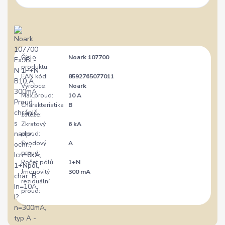
Číslo
Noark 107700
produktu:
EAN kód:
8592765077011
Výrobce:
Noark
Max.proud:
10 A
Charakteristika
B
zátěže:
Zkratový
6 kA
proud:
Svodový
A
proud:
Počet pólů:
1+N
Jmenovitý
300 mA
reziduální
proud: