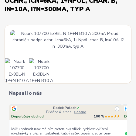
OCHR., ICN=6KA, 1+NPÓL, CHAR. B,
IN=10A, I?N=300MA, TYP A
Napsali o nás
Radek Polach
✓
i
Přidáno 4. srpna
·
Google
Doporučuje obchod
100 %
★★★★★
Doporu
Můžu hodnotit maximálním počtem hvězdiček, rychlost vyřízení
objednávky a precizní zabalení. Každý sáček popsány, super ceny.
rychl
+