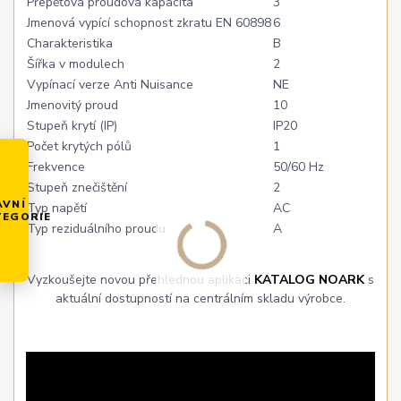
Přepěťová proudová kapacita
3
Jmenová vypící schopnost zkratu EN 60898
6
Charakteristika
B
Šířka v modulech
2
Vypínací verze Anti Nuisance
NE
Jmenovitý proud
10
Stupeň krytí (IP)
IP20
Počet krytých pólů
1
Frekvence
50/60 Hz
Stupeň znečištění
2
AVNÍ
Typ napětí
AC
TEGORIE
Typ reziduálního proudu
A
Vyzkoušejte novou přehlednou aplikaci
KATALOG NOARK
s
aktuální dostupností na centrálním skladu výrobce.