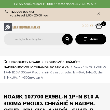
Při objednávce nad 15 000 Kč máte dopravu ZDARMA !!!
+420 702 090 443
volejte od 9,00 - 20,00 hod
0
0,00 Kč
Menu
PRODUKTY NOARK
PROUDOVÉ CHRÁNIČE S
NADPROUDOVOU OCHRANOU NOARK, 6 KA
Noark 107700 Ex9BL-N
1P+N B10 A 300mA Proud. chránič s nadpr. ochr., Icn=6kA, 1+Npól, char.
B, In=10A, I?n=300mA, typ A
NOARK 107700 EX9BL-N 1P+N B10 A
300MA PROUD. CHRÁNIČ S NADPR.