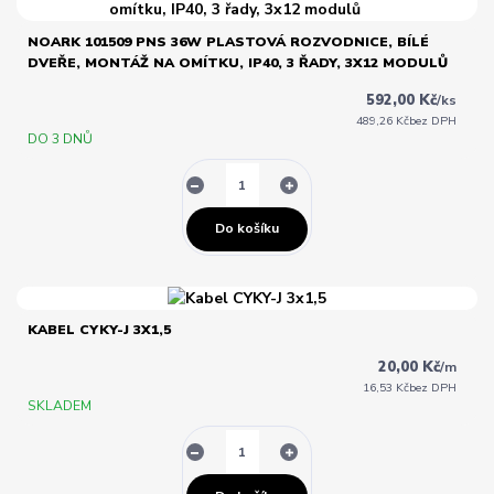
NOARK 101509 PNS 36W PLASTOVÁ ROZVODNICE, BÍLÉ
DVEŘE, MONTÁŽ NA OMÍTKU, IP40, 3 ŘADY, 3X12 MODULŮ
592,00 Kč
/
ks
489,26 Kč
bez DPH
DO 3 DNŮ
Do košíku
KABEL CYKY-J 3X1,5
20,00 Kč
/
m
16,53 Kč
bez DPH
SKLADEM