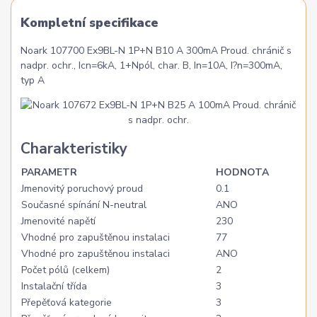
Kompletní specifikace
Noark 107700 Ex9BL-N 1P+N B10 A 300mA Proud. chránič s
nadpr. ochr., Icn=6kA, 1+Npól, char. B, In=10A, I?n=300mA,
typ A
Charakteristiky
PARAMETR
HODNOTA
Jmenovitý poruchový proud
0.1
Současné spínání N-neutral
ANO
Jmenovité napětí
230
Vhodné pro zapuštěnou instalaci
77
Vhodné pro zapuštěnou instalaci
ANO
Počet pólů (celkem)
2
Instalační třída
3
Přepěťová kategorie
3