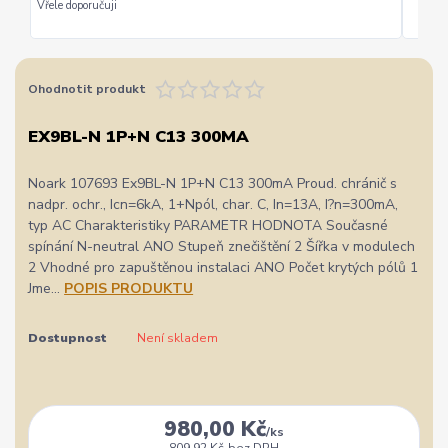
Ohodnotit produkt
EX9BL-N 1P+N C13 300MA
Noark 107693 Ex9BL-N 1P+N C13 300mA Proud. chránič s
nadpr. ochr., Icn=6kA, 1+Npól, char. C, In=13A, I?n=300mA,
typ AC Charakteristiky PARAMETR HODNOTA Současné
spínání N-neutral ANO Stupeň znečištění 2 Šířka v modulech
2 Vhodné pro zapuštěnou instalaci ANO Počet krytých pólů 1
Jme...
POPIS PRODUKTU
Dostupnost
Není skladem
980,00 Kč
/
ks
809,92 Kč
bez DPH