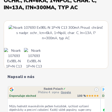
OCHR., ICN=6KA, 1+NPÓL, CHAR. C,
IN=13A, I?N=300MA, TYP AC
Napsali o nás
lach
✓
Ověřený zákazník
✓
i
a
·
Google
Přidáno 4. srpna
·
Heureka.cz
100 %
★★★★★
Doporučuje obchod
diček, rychlost vyřízení
 sáček popsány, super ceny.
rychlé vyřízení
ceny
+
+