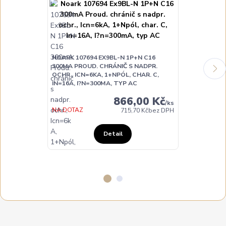
NOARK 107694 EX9BL-N 1P+N C16
NOARK 10769
300MA PROUD. CHRÁNIČ S NADPR.
300MA PROUD
OCHR., ICN=6KA, 1+NPÓL, CHAR. C,
OCHR., ICN=6
IN=16A, I?N=300MA, TYP AC
IN=40A, I?N=
866,00 Kč
/
ks
NA DOTAZ
NA DOTAZ
715,70 Kč
bez DPH
Detail