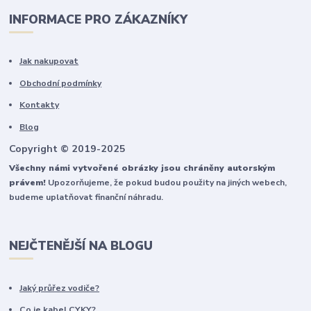
INFORMACE PRO ZÁKAZNÍKY
Jak nakupovat
Obchodní podmínky
Kontakty
Blog
Copyright © 2019-2025
Všechny námi vytvořené obrázky jsou chráněny autorským
právem!
Upozorňujeme, že pokud budou použity na jiných webech,
budeme uplatňovat finanční náhradu.
NEJČTENĚJŠÍ NA BLOGU
Jaký průřez vodiče?
Co je kabel CYKY?