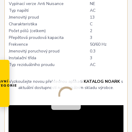
Vypínací verze Anti Nuisance
NE
Typ napětí
AC
Jmenovitý proud
13
Charakteristika
C
Počet pólů (celkem)
2
Přepěťová proudová kapacita
3
Frekvence
50/60 Hz
Jmenovitý poruchový proud
0.3
Instalační třída
3
Typ reziduálního proudu
AC
Vyzkoušejte novou přehlednou aplikaci
KATALOG NOARK
s
AVNÍ
TEGORIE
aktuální dostupností na centrálním skladu výrobce.