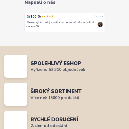
Napsali o nás
100 %
100 %
★★★★★
★★
4. srpna
4. srpna
Široký výběr, milý a vstřícný personál. Mohu jedině
Vše super
doporučit.
SPOLEHLIVÝ ESHOP
Vyřízeno 52 310 objednávek
ŠIROKÝ SORTIMENT
Více než 15000 produktů
RYCHLÉ DORUČENÍ
2. den od odeslání