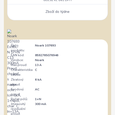
Zboží do týdne
Číslo
Noark 107693
produktu:
EAN kód:
8592765076946
Výrobce:
Noark
Max.proud:
13 A
Charakteristika
C
zátěže:
Zkratový
6 kA
proud:
Svodový
AC
proud:
Počet pólů:
1+N
Jmenovitý
300 mA
reziduální
proud: