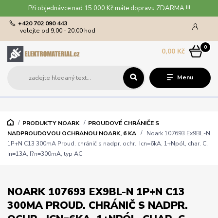
Při objednávce nad 15 000 Kč máte dopravu ZDARMA !!!
+420 702 090 443
volejte od 9,00 - 20,00 hod
0
0,00 Kč
Menu
PRODUKTY NOARK
PROUDOVÉ CHRÁNIČE S
NADPROUDOVOU OCHRANOU NOARK, 6 KA
Noark 107693 Ex9BL-N
1P+N C13 300mA Proud. chránič s nadpr. ochr., Icn=6kA, 1+Npól, char. C,
In=13A, I?n=300mA, typ AC
NOARK 107693 EX9BL-N 1P+N C13
300MA PROUD. CHRÁNIČ S NADPR.