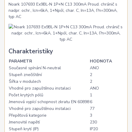
Noark 107693 Ex9BL-N 1P+N C13 300mA Proud. chránič s
nadpr. ochr., Icn=6kA, 1+Npól, char. C, In=13A, I?n=300mA,
typ AC
Charakteristiky
PARAMETR
HODNOTA
Současné spínání N-neutral
ANO
Stupeň znečištění
2
Šířka v modulech
2
Vhodné pro zapuštěnou instalaci
ANO
Počet krytých pólů
1
Jmenová vypící schopnost zkratu EN 60898
6
Vhodné pro zapuštěnou instalaci
77
Přepěťová kategorie
3
Jmenovité napětí
230
Stupeň krytí (IP)
IP20