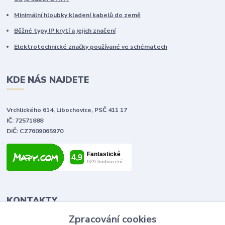
Minimální hloubky kladení kabelů do země
Běžné typy IP krytí a jejich značení
Elektrotechnické značky používané ve schématech
KDE NÁS NAJDETE
Vrchlického 614, Libochovice, PSČ 411 17
IČ: 72571888
DIČ: CZ7609065970
KONTAKTY
Zpracování cookies