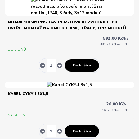
NOARK 101509 PNS 36W PLASTOVÁ ROZVODNICE, BÍLÉ
DVEŘE, MONTÁŽ NA OMÍTKU, IP40, 3 ŘADY, 3X12 MODULŮ
592,00 Kč
/
ks
489,26 Kč
bez DPH
DO 3 DNŮ
Do košíku
KABEL CYKY-J 3X1,5
20,00 Kč
/
m
16,53 Kč
bez DPH
SKLADEM
Do košíku