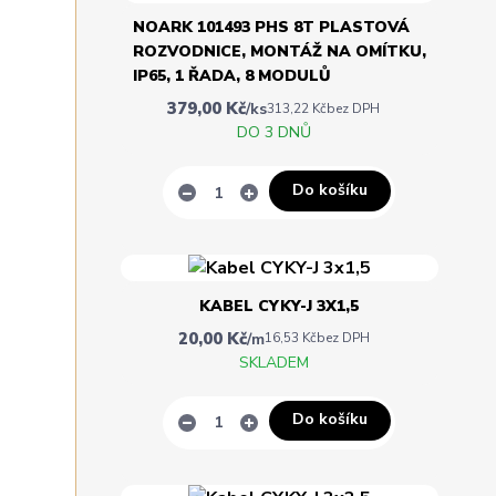
NOARK 101493 PHS 8T PLASTOVÁ
ROZVODNICE, MONTÁŽ NA OMÍTKU,
IP65, 1 ŘADA, 8 MODULŮ
379,00 Kč
/
ks
313,22 Kč
bez DPH
DO 3 DNŮ
Do košíku
KABEL CYKY-J 3X1,5
20,00 Kč
/
m
16,53 Kč
bez DPH
SKLADEM
Do košíku