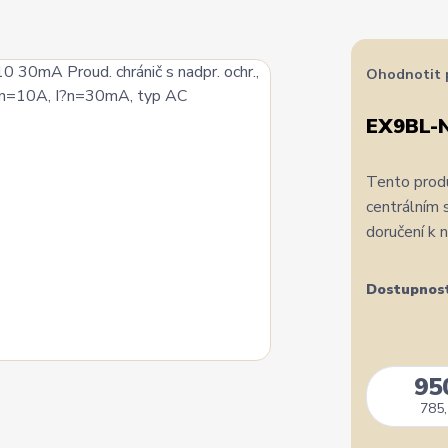
Ohodnotit 
EX9BL-
Tento produ
centrálním 
doručení k 
Dostupnos
95
785,