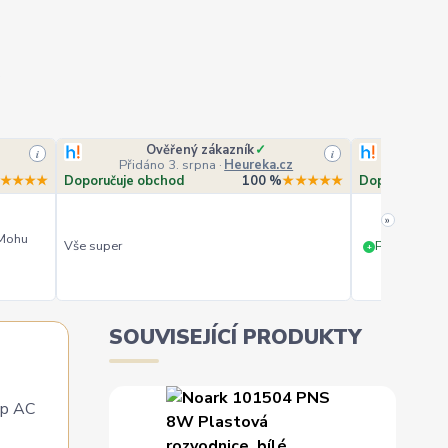
Ověřený zákazník
✓
O
i
i
Přidáno 3. srpna
·
Heureka.cz
Přidá
★★★★
Doporučuje obchod
100 %
★★★★★
Doporučuje o
»
 Mohu
Vše super
PERFEKTNÍ 
+
SOUVISEJÍCÍ PRODUKTY
yp AC