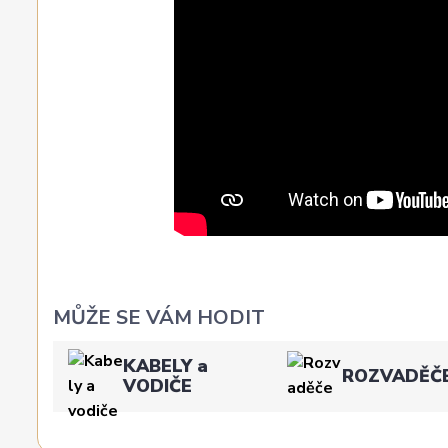
MŮŽE SE VÁM HODIT
KABELY a
ROZVADĚČ
VODIČE