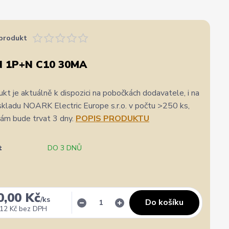
produkt
N 1P+N C10 30MA
kt je aktuálně k dispozici na pobočkách dodavatele, i na
skladu NOARK Electric Europe s.r.o. v počtu >250 ks,
nám bude trvat 3 dny.
POPIS PRODUKTU
t
DO 3 DNŮ
0,00 Kč
/
ks
Do košíku
12 Kč
bez DPH