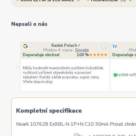
Napsali o nás
Radek Polach
✓
i
Přidáno 4. srpna
·
Google
Při
Doporučuje obchod
100 %
★★★★★
Doporučuje 
«
Můžu hodnotit maximálním počtem hvězdiček,
rychlost vyřízení objednávky a precizní
rychlé vyří
+
zabalení. Každý sáček popsány, super ceny.
Vřele doporučuji
Kompletní specifikace
Noark 107628 Ex9BL-N 1P+N C10 30mA Proud. chránič s 