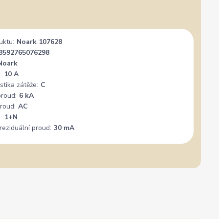
uktu:
Noark 107628
8592765076298
Noark
:
10 A
stika zátěže:
C
proud:
6 kA
roud:
AC
:
1+N
reziduální proud:
30 mA