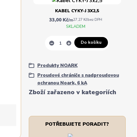
KABEL CYKY-J 3X2,5
33,00 Kč
/
m
27,27 Kč
bez DPH
SKLADEM
Do košíku
Produkty NOARK
Proudové chrániče s nadproudovou
ochranou Noark, 6 kA
Zboží zařazeno v kategoriích
POTŘEBUJETE PORADIT?