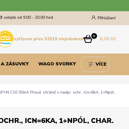
43
volejte od 9,00 - 20,00 hod
Přihlášení
0
0,00 Kč
vyřízeno přes 52310 objednávek
 A ZÁSUVKY
WAGO SVORKY
VÍCE
+N C10 30mA Proud. chránič s nadpr. ochr., Icn=6kA, 1+Npól,
CHR., ICN=6KA, 1+NPÓL, CHAR.