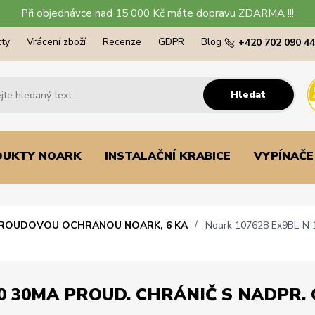
Při objednávce nad 15 000 Kč máte dopravu ZDARMA !!!
ty
Vrácení zboží
Recenze
GDPR
Blog
+420 702 090 4
Hledat
DUKTY NOARK
INSTALAČNÍ KRABICE
VYPÍNAČE
PROUDOVOU OCHRANOU NOARK, 6 KA
Noark 107628 Ex9BL-N 1P
0 30MA PROUD. CHRÁNIČ S NADPR. O