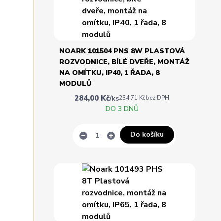
NOARK 101504 PNS 8W PLASTOVÁ
ROZVODNICE, BÍLÉ DVEŘE, MONTÁŽ
NA OMÍTKU, IP40, 1 ŘADA, 8
MODULŮ
284,00 Kč
/
ks
234,71 Kč
bez DPH
DO 3 DNŮ
Do košíku