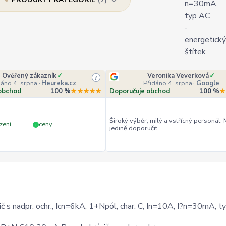
Ověřený zákazník
✓
Veronika Veverková
✓
i
dáno 4. srpna
·
Heureka.cz
Přidáno 4. srpna
·
Google
obchod
100 %
★★★★★
Doporučuje obchod
100 %
★
Široký výběr, milý a vstřícný personál.
zení
ceny
+
jedině doporučit.
nadpr. ochr., Icn=6kA, 1+Npól, char. C, In=10A, I?n=30mA, t