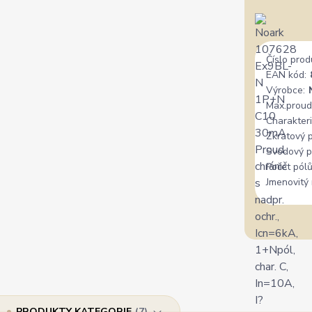
Číslo prod
EAN kód:
Výrobce:
Max.proud
Charakteri
Zkratový 
Svodový p
Počet pólů
Jmenovitý 
PRODUKTY KATEGORIE
7