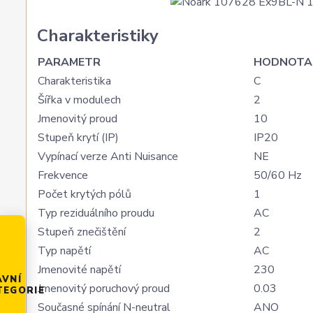
Charakteristiky
PARAMETR
HODNOTA
Charakteristika
C
Šířka v modulech
2
Jmenovitý proud
10
Stupeň krytí (IP)
IP20
Vypínací verze Anti Nuisance
NE
Frekvence
50/60 Hz
Počet krytých pólů
1
Typ reziduálního proudu
AC
Stupeň znečištění
2
Typ napětí
AC
Jmenovité napětí
230
AVNÍ
Jmenovitý poruchový proud
0.03
TEGORIE
Současné spínání N-neutral
ANO