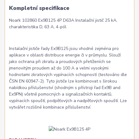
Kompletní specifikace
Noark 102860 Ex9B125 4P D63A Instalační jistič 25 kA,
charakteristika D, 63 A, 4-pól
Instalační jističe řady Ex9B125 jsou vhodné zejména pro
aplikace v oblasti distribuce energie či v průmyslu. Slouží
jako ochrana při zkratu a proudových přetíženích se
jmenovitým proudem až do 100 A a velmi vysokými
hodnotami zkratových vypínacích schopností (testováno dle
ČSN EN 60947-2). Tyto jističe lze kombinovat s širokou
nabídkou příslušenství (shodným s přístroji řad Ex9B and
Ex9PN) včetně pomocných a signalizačních kontaktů,
vypínacích spouští, podpěťových a nadpěťových spouští. Lze
vytvářet rozlišné kombinace příslušenství.