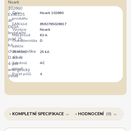
Číslo
Noark 102860
produktu:
EAN kód:
8592765028617
Výrobce:
Noark
Max.proud:
63 A
Charakteristika
D
zátěže:
Zkratový
25 kA
proud:
Svodový
AC
proud:
Počet pólů:
4
KOMPLETNÍ SPECIFIKACE
HODNOCENÍ
0