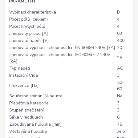
PARAMETRY
Vypínací charakteristika
D
Počet pólů (celkem)
4
Počet krytých pólů
4
Jmenovitý proud [A]
63
Jmenovité napětí [V]
400
Jmenovitá vypínací schopnost Icn EN 60898 230V [kA]
20
Jmenovitá vypínací schopnost Icu IEC 60947-2 230V
25
[kA]
Typ napětí
AC
Instalační třída
3
50-
Frekvence [Hz]
60
Současné spínání N-neutral
Ne
Přepěťová kategorie
3
Stupeň znečištění
3
Šířka v modulech
6
Zabudovaná hloubka [mm]
75
Věstavěná hloubka
Ano