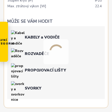
Stupeň krytí (IP)
IP20
Max. ztrátový výkon [W]
22.4
MŮŽE SE VÁM HODIT
KABELY a VODIČE
AVNÍ
TEGORIE
ROZVADĚČE
PROPOJOVACÍ LIŠTY
SVORKY