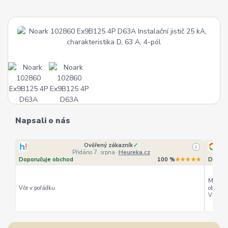
Napsali o nás
Ověřený zákazník
✓
i
Přidáno 7. srpna
·
Heureka.cz
Doporučuje obchod
100 %
★★★★★
Doporu
Můžu ho
Vče v pořádku.
objedná
Vřele d