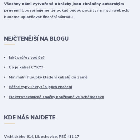
Všechny námi vytvořené obrázky jsou chráněny autorským
právem!
Upozorňujeme, že pokud budou použity na jiných webech,
budeme uplatňovat finanční náhradu.
NEJČTENĚJŠÍ NA BLOGU
Jaký průřez vodiče?
Co je kabel CYKY?
Minimální hloubky kladení kabelů do země
Běžné typy IP krytí a jejich značení
Elektrotechnické značky používané ve schématech
KDE NÁS NAJDETE
Vrchlického 614, Libochovice, PSČ 411 17