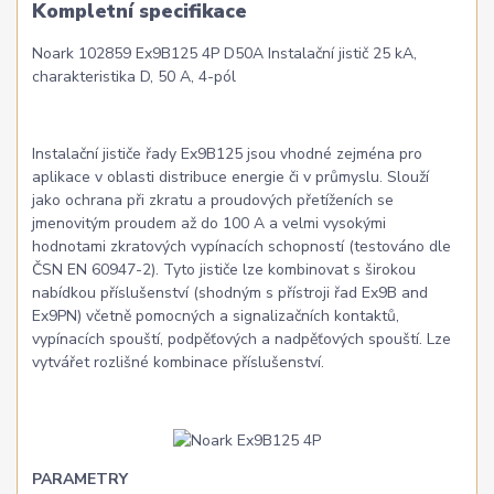
Kompletní specifikace
Noark 102859 Ex9B125 4P D50A Instalační jistič 25 kA,
charakteristika D, 50 A, 4-pól
Instalační jističe řady Ex9B125 jsou vhodné zejména pro
aplikace v oblasti distribuce energie či v průmyslu. Slouží
jako ochrana při zkratu a proudových přetíženích se
jmenovitým proudem až do 100 A a velmi vysokými
hodnotami zkratových vypínacích schopností (testováno dle
ČSN EN 60947-2). Tyto jističe lze kombinovat s širokou
nabídkou příslušenství (shodným s přístroji řad Ex9B and
Ex9PN) včetně pomocných a signalizačních kontaktů,
vypínacích spouští, podpěťových a nadpěťových spouští. Lze
vytvářet rozlišné kombinace příslušenství.
PARAMETRY