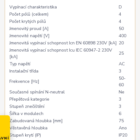
Vypínací charakteristika
D
Počet pólů (celkem)
4
Počet krytých pólů
4
Jmenovitý proud [A]
50
Jmenovité napětí [V]
400
Jmenovitá vypínací schopnost Icn EN 60898 230V [kA]
20
Jmenovitá vypínací schopnost Icu IEC 60947-2 230V
25
[kA]
Typ napětí
AC
Instalační třída
3
50-
Frekvence [Hz]
60
Současné spínání N-neutral
Ne
Přepěťová kategorie
3
Stupeň znečištění
3
Šířka v modulech
6
Zabudovaná hloubka [mm]
75
Věstavěná hloubka
Ano
Stupeň krytí (IP)
IP20
AVNÍ