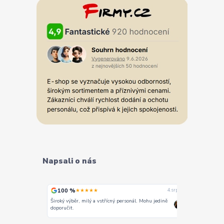
Napsali o nás
100 %
100 %
★★★★★
★
4. srpna
4. srpna
Široký výběr, milý a vstřícný personál. Mohu jedině
Vše super
doporučit.