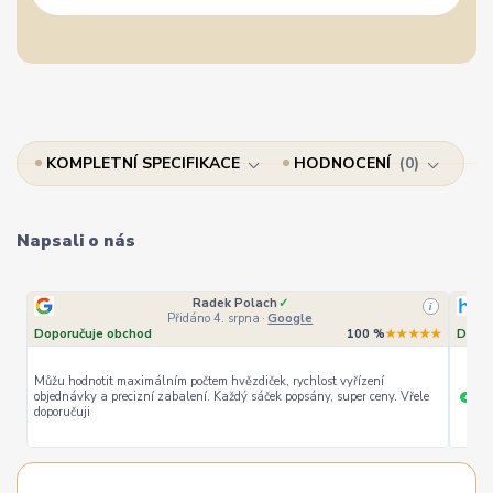
KOMPLETNÍ SPECIFIKACE
HODNOCENÍ
0
Napsali o nás
Radek Polach
✓
i
Přidáno 4. srpna
·
Google
Doporučuje obchod
100 %
★★★★★
Dopor
Můžu hodnotit maximálním počtem hvězdiček, rychlost vyřízení
objednávky a precizní zabalení. Každý sáček popsány, super ceny. Vřele
ryc
+
doporučuji