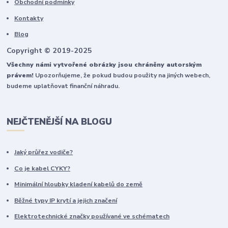
Obchodní podmínky
Kontakty
Blog
Copyright © 2019-2025
Všechny námi vytvořené obrázky jsou chráněny autorským
právem!
Upozorňujeme, že pokud budou použity na jiných webech,
budeme uplatňovat finanční náhradu.
NEJČTENĚJŠÍ NA BLOGU
Jaký průřez vodiče?
Co je kabel CYKY?
Minimální hloubky kladení kabelů do země
Běžné typy IP krytí a jejich značení
Elektrotechnické značky používané ve schématech