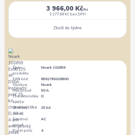
3 966,00 Kč
/
ks
3 277,69 Kč
bez DPH
Zboží do týdne
Číslo
Noark 102859
produktu:
EAN kód:
8592765028600
Výrobce:
Noark
Max.proud:
50 A
Charakteristika
D
zátěže:
Zkratový
25 kA
proud:
Svodový
AC
proud:
Počet pólů:
4