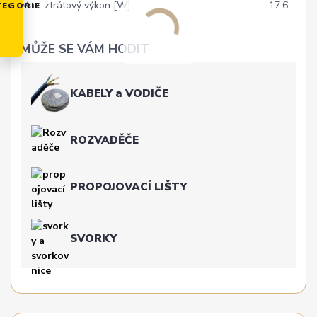
Max. ztrátový výkon [W]
17.6
TEGORIE
MŮŽE SE VÁM HODIT
KABELY a VODIČE
ROZVADĚČE
PROPOJOVACÍ LIŠTY
SVORKY