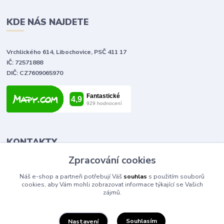
KDE NÁS NAJDETE
Vrchlického 614, Libochovice, PSČ 411 17
IČ: 72571888
DIČ: CZ7609065970
KONTAKTY
Zpracování cookies
Tomáš Vlček
Náš e-shop a partneři potřebují Váš
souhlas
s použitím souborů
+420 702 090 443
cookies, aby Vám mohli zobrazovat informace týkající se Vašich
volejte od 9,00 - 20,00 hod
zájmů.
info@elektromaterial.cz
Souhlasím
Nastavení