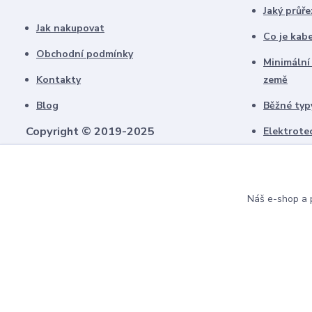
Jaký průře
Jak nakupovat
Co je kab
Obchodní podmínky
Minimální
Kontakty
země
Blog
Běžné typy
Copyright © 2019-2025
Elektrote
schémate
Všechny námi vytvořené obrázky jsou
chráněny autorským právem!
Upozorňujeme, že pokud budou použity na
Náš e-shop a p
jiných webech, budeme uplatňovat
finanční náhradu.