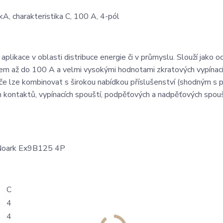
, charakteristika C, 100 A, 4-pól
plikace v oblasti distribuce energie či v průmyslu. Slouží jako o
dem až do 100 A a velmi vysokými hodnotami zkratových vypínac
 lze kombinovat s širokou nabídkou příslušenství (shodným s př
kontaktů, vypínacích spouští, podpěťových a nadpěťových spouš
C
4
4