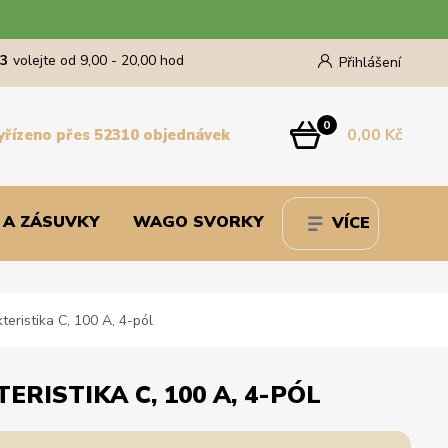
43
volejte od 9,00 - 20,00 hod
Přihlášení
0
0,00 Kč
yřízeno přes 52310 objednávek
 A ZÁSUVKY
WAGO SVORKY
VÍCE
eristika C, 100 A, 4-pól
ERISTIKA C, 100 A, 4-PÓL