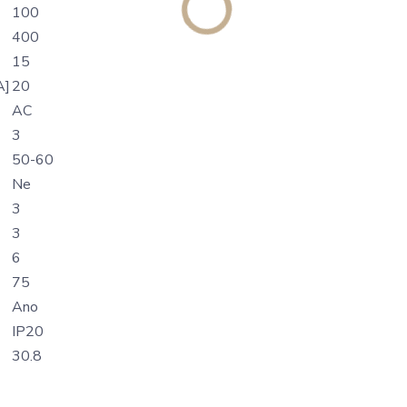
100
400
15
A]
20
AC
3
50-60
Ne
3
3
6
75
Ano
IP20
30.8