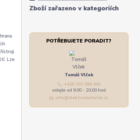
Zboží zařazeno v kategoriích
chrana
POTŘEBUJETE PORADIT?
ích
ístroji
tí. Lze
Tomáš Vlček
+420 702 090 443
volejte od 9,00 - 20,00 hod
info@elektromaterial.cz