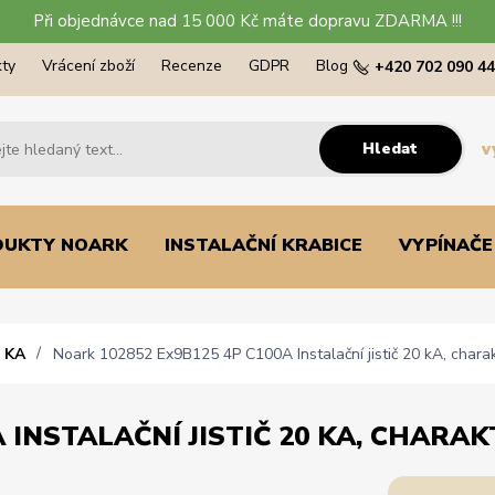
Při objednávce nad 15 000 Kč máte dopravu ZDARMA !!!
ty
Vrácení zboží
Recenze
GDPR
Blog
+420 702 090 4
Hledat
v
DUKTY NOARK
INSTALAČNÍ KRABICE
VYPÍNAČE
 KA
Noark 102852 Ex9B125 4P C100A Instalační jistič 20 kA, charakt
 INSTALAČNÍ JISTIČ 20 KA, CHARAKT