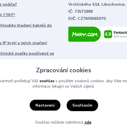
z vodiče?
Vrchlického 614, Libochovice,
IČ: 72571888
el CYKY?
DIČ: CZ7609065970
 hloubky kladení kabelů do
 IP krytí a jejich značení
chnické značky používané ve
ch
Zpracování cookies
artneři potřebují Váš
souhlas
s použitím souborů cookies, aby Vám mo
informace týkající se Vašich zájmů.
Souhlasím
Nastavení
Souhlas můžete odmítnout
zde
.