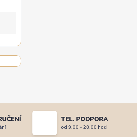
RUČENÍ
TEL. PODPORA
ání
od 9,00 - 20,00 hod