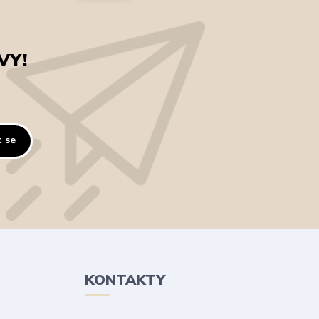
VY!
t se
KONTAKTY