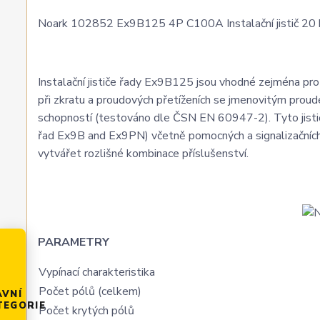
Noark 102852 Ex9B125 4P C100A Instalační jistič 20 kA
Instalační jističe řady Ex9B125 jsou vhodné zejména pro a
při zkratu a proudových přetíženích se jmenovitým prou
schopností (testováno dle ČSN EN 60947-2). Tyto jističe
řad Ex9B and Ex9PN) včetně pomocných a signalizačních 
vytvářet rozlišné kombinace příslušenství.
PARAMETRY
Vypínací charakteristika
Počet pólů (celkem)
AVNÍ
TEGORIE
Počet krytých pólů