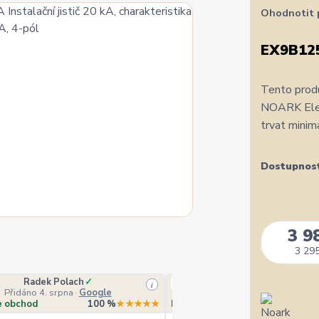
Ohodnotit 
EX9B12
Tento produ
NOARK Elect
trvat minim
Dostupnos
3 9
3 295
Radek Polach
✓
Ověřený zákazník
i
Přidáno 4. srpna
·
Google
Přidáno 4. srpna
·
Heurek
e obchod
100 %
★★★★★
Doporučuje obchod
10