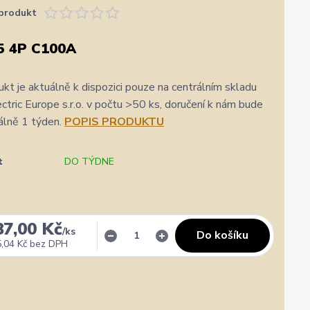
produkt
5 4P C100A
kt je aktuálně k dispozici pouze na centrálním skladu
ric Europe s.r.o. v počtu >50 ks, doručení k nám bude
álně 1 týden.
POPIS PRODUKTU
t
DO TÝDNE
87,00 Kč
/
ks
Do košíku
,04 Kč
bez DPH
✓
Veronika Veverková
✓
i
i
a.cz
Přidáno 4. srpna
·
Google
0 %
★★★★★
Doporučuje obchod
100 %
★★★★★
Dopor