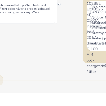
»
tit maximálním počtem hvězdiček,
Číslo prod
řízení objednávky a precizní zabalení.
rychlé vyřízení
ceny
+
+
EAN kód:
k popsány, super ceny. Vřele
Výrobce:
Max.proud
Charakteri
Zkratový 
Svodový p
Počet pólů