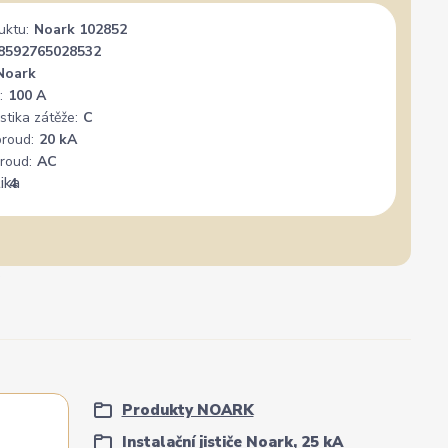
uktu:
Noark 102852
Široký výběr, milý a vstřícný personál. Mohu
Vše su
8592765028532
jedině doporučit.
Noark
:
100 A
stika zátěže:
C
proud:
20 kA
roud:
AC
:
4
Produkty NOARK
Instalační jističe Noark, 25 kA