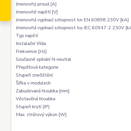
Jmenovitý proud [A]
Jmenovité napětí [V]
Jmenovitá vypínací schopnost Icn EN 60898 230V [kA]
Jmenovitá vypínací schopnost Icu IEC 60947-2 230V [k
Typ napětí
Instalační třída
Frekvence [Hz]
Současné spínání N-neutral
Přepěťová kategorie
Stupeň znečištění
Šířka v modulech
Zabudovaná hloubka [mm]
Věstavěná hloubka
Stupeň krytí (IP)
Max. ztrátový výkon [W]