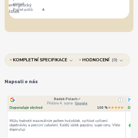
proud:
Počet pólů:
4
KOMPLETNÍ SPECIFIKACE
HODNOCENÍ
0
Napsali o nás
Radek Polach
✓
i
Přidáno 4. srpna
·
Google
Doporučuje obchod
100 %
★★★★★
Dopor
Můžu hodnotit maximálním počtem hvězdiček, rychlost vyřízení
objednávky a precizní zabalení. Každý sáček popsány, super ceny. Vřele
ryc
+
doporučuji