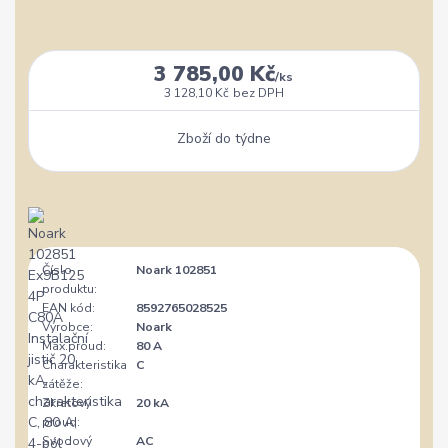
3 785,00 Kč
/
ks
3 128,10 Kč
bez DPH
Zboží do týdne
Číslo
Noark 102851
produktu:
EAN kód:
8592765028525
Výrobce:
Noark
Max.proud:
80 A
Charakteristika
C
zátěže:
Zkratový
20 kA
proud:
Svodový
AC