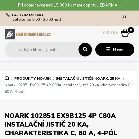
Při objednávce nad 15 000 Kč máte dopravu ZDARMA !!!
+420 702 090 443
volejte od 9,00 - 20,00 hod
0
0,00 Kč
Menu
PRODUKTY NOARK
INSTALAČNÍ JISTIČE NOARK, 25 KA
Noark 102851 Ex9B125 4P C80A Instalační jistič 20 kA, charakteristika C,
80 A, 4-pól
NOARK 102851 EX9B125 4P C80A
INSTALAČNÍ JISTIČ 20 KA,
CHARAKTERISTIKA C, 80 A, 4-PÓL