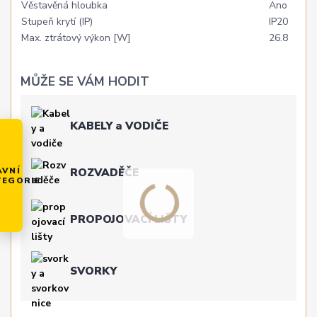
Věstavěná hloubka
Ano
Stupeň krytí (IP)
IP20
Max. ztrátový výkon [W]
26.8
MŮŽE SE VÁM HODIT
KABELY a VODIČE
AVNÍ
ROZVADĚČE
TEGORIE
PROPOJOVACÍ LIŠTY
SVORKY