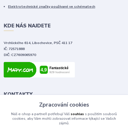
Elektrotechnické značky používané ve schématech
KDE NÁS NAJDETE
Vrchlického 614, Libochovice, PSČ 411 17
IČ: 72571888
DIČ: CZ7609065970
KONTAKTY
Zpracování cookies
Tomáš Vlček
Náš e-shop a partneři potřebují Váš
souhlas
s použitím souborů
+420 702 090 443
cookies, aby Vám mohli zobrazovat informace týkající se Vašich
volejte od 9,00 - 20,00 hod
zájmů.