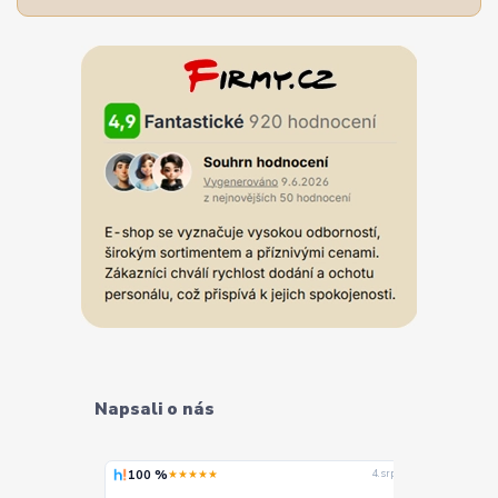
Napsali o nás
100 %
100 %
★★★★★
★
4. srpna
4. srpna
ězdiček,
Široký výběr, 