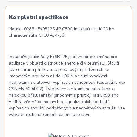
Kompletní specifikace
Noark 102851 Ex9B125 4P C80A Instalační jistič 20 kA,
charakteristika C, 80 A, 4-pól
Instalační jističe řady Ex9B125 jsou vhodné zejména pro
aplikace v oblasti distribuce energie či v průmyslu. Slouží
jako ochrana při zkratu a proudových přetíženích se
jmenovitým proudem až do 100 A a velmi vysokými
hodnotami zkratových vypínacích schopností (testováno dle
ČSN EN 60947-2). Tyto jističe lze kombinovat s širokou
nabídkou příslušenství (shodným s přístroji řad Ex9B and
Ex9PN) včetně pomocných a signalizačních kontaktů,
vypínacích spouští, podpěťových a nadpěťových spouští. Lze
vytvářet rozlišné kombinace příslušenství.