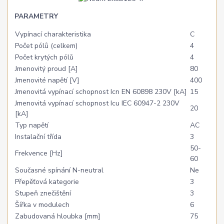
PARAMETRY
Vypínací charakteristika
C
Počet pólů (celkem)
4
Počet krytých pólů
4
Jmenovitý proud [A]
80
Jmenovité napětí [V]
400
Jmenovitá vypínací schopnost Icn EN 60898 230V [kA]
15
Jmenovitá vypínací schopnost Icu IEC 60947-2 230V
20
[kA]
Typ napětí
AC
Instalační třída
3
50-
Frekvence [Hz]
60
Současné spínání N-neutral
Ne
Přepěťová kategorie
3
Stupeň znečištění
3
Šířka v modulech
6
Zabudovaná hloubka [mm]
75