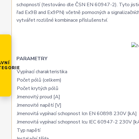
schopností (testováno dle ČSN EN 60947-2). Tyto jističe
řad Ex9B and Ex9PN) včetně pomocných a signalizačních 
vytvářet rozlišné kombinace příslušenství.
PARAMETRY
AVNÍ
TEGORIE
Vypínací charakteristika
Počet pólů (celkem)
Počet krytých pólů
Jmenovitý proud [A]
Jmenovité napětí [V]
Jmenovitá vypínací schopnost Icn EN 60898 230V [kA]
Jmenovitá vypínací schopnost Icu IEC 60947-2 230V [k
Typ napětí
Instalační třída