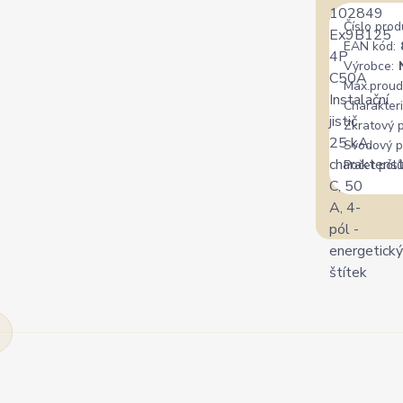
Číslo prod
EAN kód:
Výrobce:
Max.proud
Charakteri
Zkratový 
Svodový p
Počet pólů