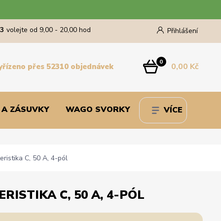
43
volejte od 9,00 - 20,00 hod
Přihlášení
0
0,00 Kč
yřízeno přes 52310 objednávek
 A ZÁSUVKY
WAGO SVORKY
VÍCE
ristika C, 50 A, 4-pól
RISTIKA C, 50 A, 4-PÓL