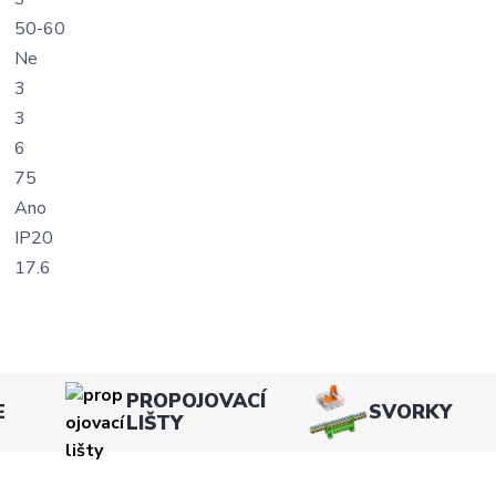
50-60
Ne
3
3
6
75
Ano
IP20
17.6
PROPOJOVACÍ
E
SVORKY
LIŠTY