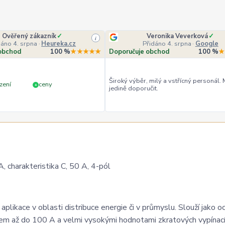
Ověřený zákazník
✓
Veronika Veverková
✓
i
dáno 4. srpna
·
Heureka.cz
Přidáno 4. srpna
·
Google
obchod
100 %
★★★★★
Doporučuje obchod
100 %
★
Široký výběr, milý a vstřícný personál.
zení
ceny
+
jedině doporučit.
 charakteristika C, 50 A, 4-pól
plikace v oblasti distribuce energie či v průmyslu. Slouží jako o
dem až do 100 A a velmi vysokými hodnotami zkratových vypínac