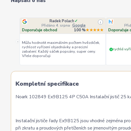
Napsali o nás
Radek Polach
✓
i
Přidáno 4. srpna
·
Google
Při
Doporučuje obchod
100 %
★★★★★
Doporučuje 
«
Můžu hodnotit maximálním počtem hvězdiček,
rychlost vyřízení objednávky a precizní
rychlé vyří
+
zabalení. Každý sáček popsány, super ceny.
Vřele doporučuji
Kompletní specifikace
Noark 102849 Ex9B125 4P C50A Instalační jistič 25 kA,
Instalační jističe řady Ex9B125 jsou vhodné zejména pro a
při zkratu a proudových přetíženích se jmenovitým prou