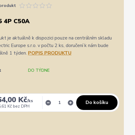
produkt
5 4P C50A
kt je aktuálně k dispozici pouze na centrálním skladu
ric Europe s.r.o. v počtu 2 ks, doručení k nám bude
álně 1 týden.
POPIS PRODUKTU
t
DO TÝDNE
64,00 Kč
/
ks
Do košíku
,61 Kč
bez DPH