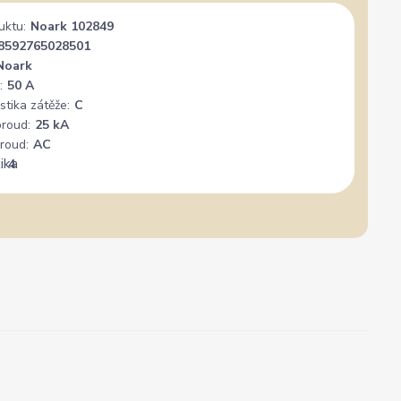
uktu:
Noark 102849
8592765028501
Noark
:
50 A
stika zátěže:
C
proud:
25 kA
roud:
AC
:
4