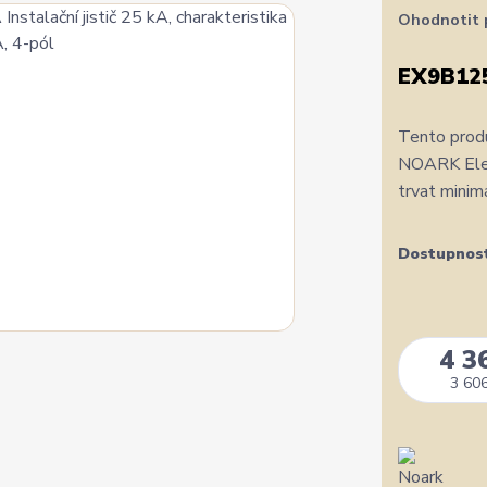
Ohodnotit 
EX9B12
Tento produ
NOARK Elect
trvat minim
Dostupnos
4 3
3 606