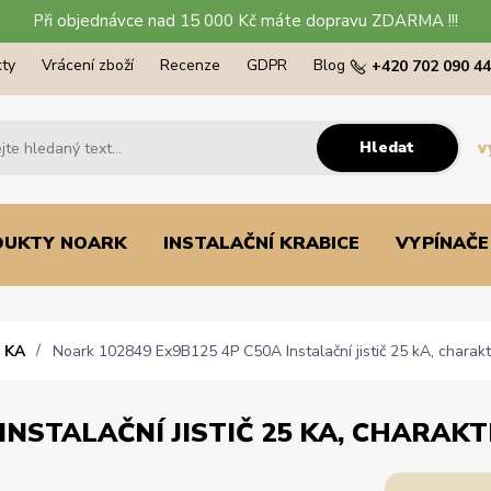
Při objednávce nad 15 000 Kč máte dopravu ZDARMA !!!
ty
Vrácení zboží
Recenze
GDPR
Blog
+420 702 090 4
Hledat
v
DUKTY NOARK
INSTALAČNÍ KRABICE
VYPÍNAČE
 KA
Noark 102849 Ex9B125 4P C50A Instalační jistič 25 kA, charakte
INSTALAČNÍ JISTIČ 25 KA, CHARAKTE