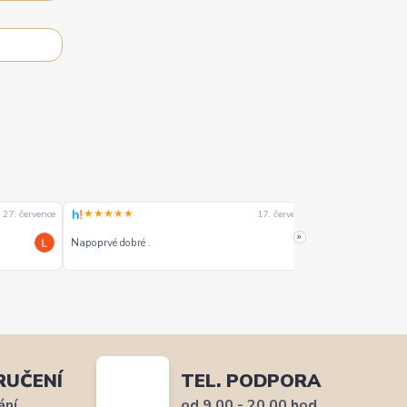
★★★★★
★★★★☆
27. července
17. července
»
Napoprvé dobré .
Dobrý
RUČENÍ
TEL. PODPORA
ání
od 9,00 - 20,00 hod