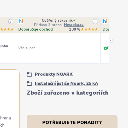
Ověřený zákazník
✓
O
i
i
Přidáno 3. srpna
·
Heureka.cz
Přidá
★★★★
Doporučuje obchod
100 %
★★★★★
Doporučuje o
»
 Mohu
Vše super
PERFEKTNÍ 
+
Produkty NOARK
Instalační jističe Noark, 25 kA
Zboží zařazeno v kategoriích
chrana
POTŘEBUJETE PORADIT?
ích