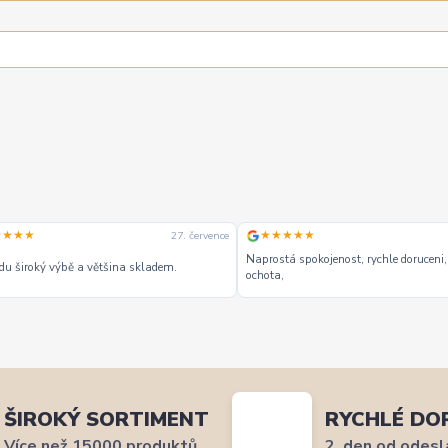
★★★★
★★★★★
27. července
Naprostá spokojenost, rychle doruceni,
u široký výbě a většina skladem.
ochota,
ŠIROKÝ SORTIMENT
RYCHLÉ DO
Více než 15000 produktů
2. den od odesl