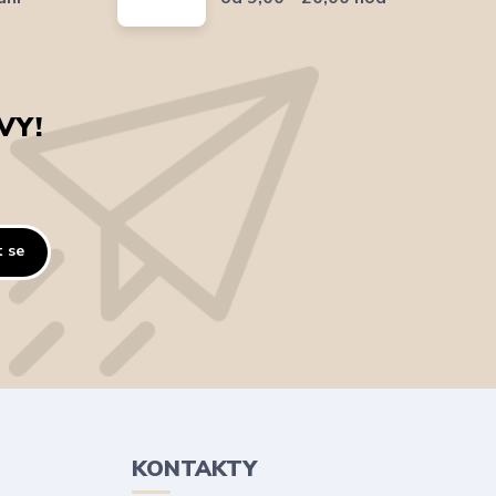
VY!
t se
KONTAKTY