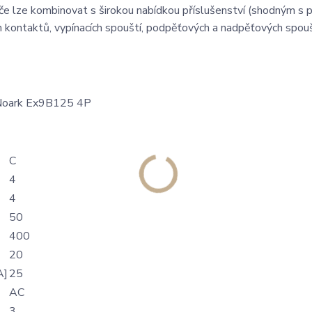
 lze kombinovat s širokou nabídkou příslušenství (shodným s př
kontaktů, vypínacích spouští, podpěťových a nadpěťových spouš
C
4
4
50
400
20
A]
25
AC
3