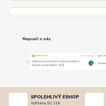
Napsali o nás
★★★★★
★
31. července
31. července
alších jako jeden z
Výborná komunikace, ochota poradit a
«
Opravd
hlavně rychlé dodání. 👍👌
SPOLEHLIVÝ ESHOP
Vyřízeno 52 310