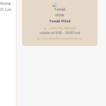
ístroji
tí. Lze
Tomáš Vlček
+420 702 090 443
volejte od 9,00 - 20,00 hod
info@elektromaterial.cz