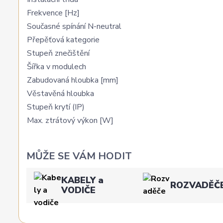
Frekvence [Hz]
Současné spínání N-neutral
Přepěťová kategorie
Stupeň znečištění
Šířka v modulech
Zabudovaná hloubka [mm]
Věstavěná hloubka
Stupeň krytí (IP)
Max. ztrátový výkon [W]
MŮŽE SE VÁM HODIT
KABELY a
ROZVADĚČ
VODIČE