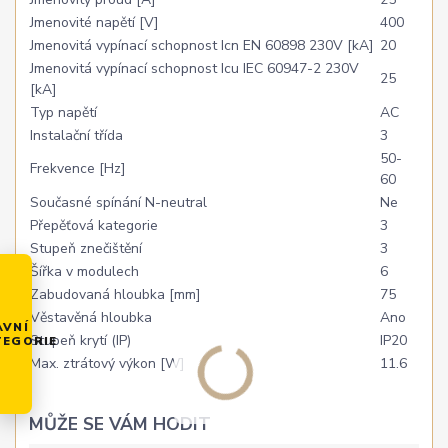
Jmenovité napětí [V]
400
Jmenovitá vypínací schopnost Icn EN 60898 230V [kA]
20
Jmenovitá vypínací schopnost Icu IEC 60947-2 230V
25
[kA]
Typ napětí
AC
Instalační třída
3
50-
Frekvence [Hz]
60
Současné spínání N-neutral
Ne
Přepěťová kategorie
3
Stupeň znečištění
3
Šířka v modulech
6
Zabudovaná hloubka [mm]
75
Věstavěná hloubka
Ano
AVNÍ
Stupeň krytí (IP)
IP20
TEGORIE
Max. ztrátový výkon [W]
11.6
MŮŽE SE VÁM HODIT