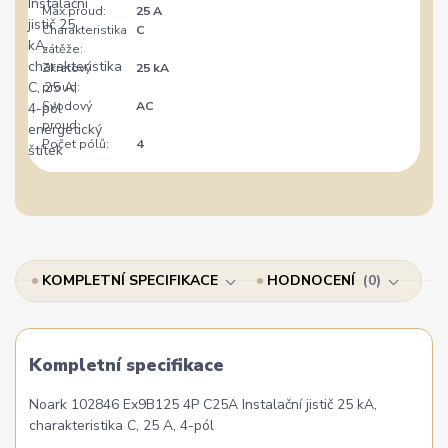
Max.proud:
25 A
Charakteristika
C
zátěže:
Zkratový
25 kA
proud:
Svodový
AC
proud:
Počet pólů:
4
KOMPLETNÍ SPECIFIKACE
HODNOCENÍ
0
Kompletní specifikace
Noark 102846 Ex9B125 4P C25A Instalační jistič 25 kA,
charakteristika C, 25 A, 4-pól