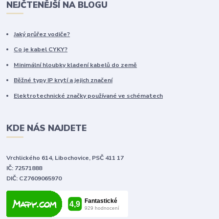
NEJČTENĚJŠÍ NA BLOGU
Jaký průřez vodiče?
Co je kabel CYKY?
Minimální hloubky kladení kabelů do země
Běžné typy IP krytí a jejich značení
Elektrotechnické značky používané ve schématech
KDE NÁS NAJDETE
Vrchlického 614, Libochovice, PSČ 411 17
IČ: 72571888
DIČ: CZ7609065970