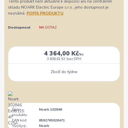
Tento produkt není aktuálně k dispozici ani na centrálním
skladu NOARK Electric Europe s.r.o., jeho dostupnost je
neznámá.
POPIS PRODUKTU
Dostupnost
NA DOTAZ
4 364,00 Kč
/
ks
3 606,61 Kč
bez DPH
Zboží do týdne
Číslo
Noark 102846
produktu:
EAN kód:
8592765028471
Výrobce:
Noark