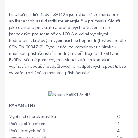
Instalační jističe řady Ex9B125 jsou vhodné zejména pro
aplikace v oblasti distribuce energie či v průmyslu. Slouží
jako ochrana při zkratu a proudových přetíženích se
jmenovitým proudem až do 100 A a velmi vysokými
hodnotami zkratových vypínacích schopností (testováno dle
ČSN EN 60947-2). Tyto jističe lze kombinovat s širokou
nabídkou příslušenství (shodným s přístroji řad Ex9B and
Ex9PN) včetně pomocných a signalizačních kontaktů,
vypínacích spouští, podpěťových a nadpěťových spouští. Lze
vytvářet rozlišné kombinace příslušenství.
PARAMETRY
Vypínací charakteristika
C
Počet pólů (celkem)
4
Počet krytých pólů
4
Jmenovitý proud [A]
25