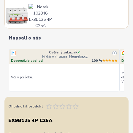
Napsali o nás
Ověřený zákazník
✓
i
Přidáno 7. srpna
·
Heureka.cz
Doporučuje obchod
100 %
★★★★★
Doporu
Můžu ho
Vče v pořádku.
objedná
Vřele d
Ohodnotit produkt
EX9B125 4P C25A