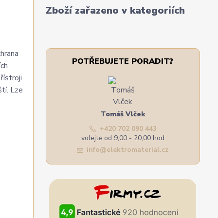
Zboží zařazeno v kategoriích
chrana
POTŘEBUJETE PORADIT?
ích
ístroji
tí. Lze
Tomáš Vlček
+420 702 090 443
volejte od 9,00 - 20,00 hod
info@elektromaterial.cz