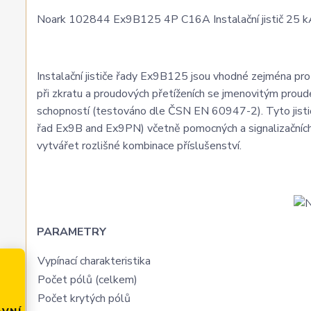
Noark 102844 Ex9B125 4P C16A Instalační jistič 25 kA,
Instalační jističe řady Ex9B125 jsou vhodné zejména pro a
při zkratu a proudových přetíženích se jmenovitým prou
schopností (testováno dle ČSN EN 60947-2). Tyto jističe
řad Ex9B and Ex9PN) včetně pomocných a signalizačních 
vytvářet rozlišné kombinace příslušenství.
PARAMETRY
Vypínací charakteristika
Počet pólů (celkem)
Počet krytých pólů