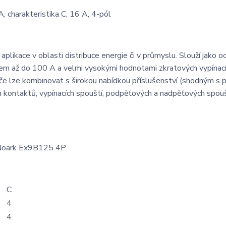
 charakteristika C, 16 A, 4-pól
plikace v oblasti distribuce energie či v průmyslu. Slouží jako o
dem až do 100 A a velmi vysokými hodnotami zkratových vypínac
 lze kombinovat s širokou nabídkou příslušenství (shodným s př
kontaktů, vypínacích spouští, podpěťových a nadpěťových spouš
C
4
4