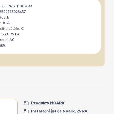
uktu:
Noark 102844
nál. Mohu
Vše super
PER
8592765028457
+
Noark
:
16 A
stika zátěže:
C
proud:
25 kA
roud:
AC
:
4
Produkty NOARK
Instalační jističe Noark, 25 kA