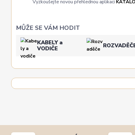
Vyzkoušejte novou přehlednou aplikaci
KATAL
MŮŽE SE VÁM HODIT
KABELY a
ROZVADĚČ
VODIČE