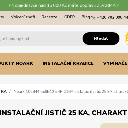
Při objednávce nad 15 000 Kč máte dopravu ZDARMA !!!
ty
Vrácení zboží
Recenze
GDPR
Blog
+420 702 090 4
Hledat
DUKTY NOARK
INSTALAČNÍ KRABICE
VYPÍNAČE
 KA
Noark 102844 Ex9B125 4P C16A Instalační jistič 25 kA, charakte
INSTALAČNÍ JISTIČ 25 KA, CHARAKTE