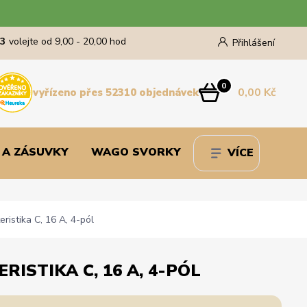
43
volejte od 9,00 - 20,00 hod
Přihlášení
0
0,00 Kč
vyřízeno přes 52310 objednávek
 A ZÁSUVKY
WAGO SVORKY
VÍCE
ristika C, 16 A, 4-pól
RISTIKA C, 16 A, 4-PÓL