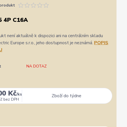
produkt
5 4P C16A
kt není aktuálně k dispozici ani na centrálním skladu
ric Europe s.r.o., jeho dostupnost je neznámá.
POPIS
U
t
NA DOTAZ
00 Kč
/
ks
Zboží do týdne
Kč
bez DPH
✓
Ověřený zákazník
✓
i
i
gle
Přidáno 3. srpna
·
Heureka.cz
0 %
★★★★★
Doporučuje obchod
100 %
★★★★★
Dopor