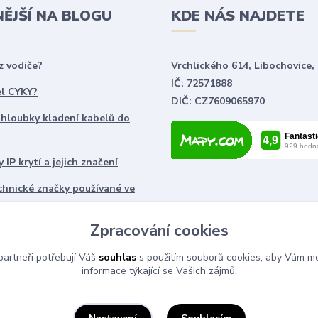
NĚJŠÍ NA BLOGU
KDE NÁS NAJDETE
z vodiče?
Vrchlického 614, Libochovice,
IČ: 72571888
el CYKY?
DIČ: CZ7609065970
 hloubky kladení kabelů do
 IP krytí a jejich značení
chnické značky používané ve
ch
Zpracování cookies
artneři potřebují Váš
souhlas
s použitím souborů cookies, aby Vám mo
informace týkající se Vašich zájmů.