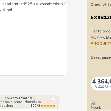
Ohodnotit 
EX9B12
Tento produ
NOARK Elect
PRODUKT
Dostupnos
4 364,
3 606,61 
Ověřený zákazník
✓
Veronika Veverková
i
Přidáno 4. srpna
·
Heureka.cz
Přidáno 4. srpna
·
Goo
e obchod
100 %
★★★★★
Doporučuje obchod
10