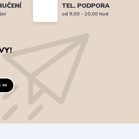
RUČENÍ
TEL. PODPORA
ání
od 9,00 - 20,00 hod
VY!
t se