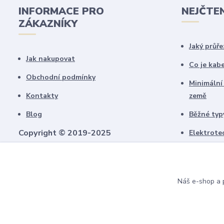
INFORMACE PRO
NEJČTE
ZÁKAZNÍKY
Jaký průře
Jak nakupovat
Co je kab
Obchodní podmínky
Minimální
Kontakty
země
Blog
Běžné typy
Copyright © 2019-2025
Elektrote
schémate
Všechny námi vytvořené obrázky jsou
chráněny autorským právem!
Upozorňujeme, že pokud budou použity na
Náš e-shop a p
jiných webech, budeme uplatňovat
finanční náhradu.