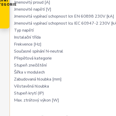
AVNÍ
Jmenovitý proud [A]
TEGORIE
Jmenovité napětí [V]
Jmenovitá vypínací schopnost Icn EN 60898 230V [kA]
Jmenovitá vypínací schopnost Icu IEC 60947-2 230V [k
Typ napětí
Instalační třída
Frekvence [Hz]
Současné spínání N-neutral
Přepěťová kategorie
Stupeň znečištění
Šířka v modulech
Zabudovaná hloubka [mm]
Věstavěná hloubka
Stupeň krytí (IP)
Max. ztrátový výkon [W]