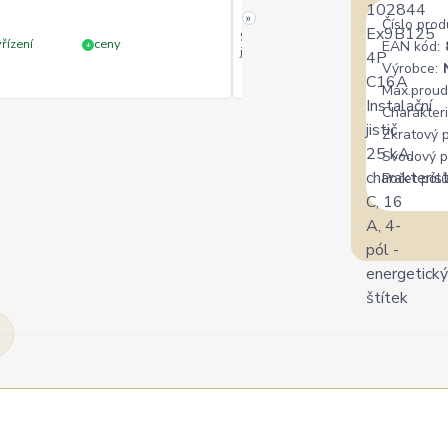
»
Číslo prod
Široký výběr, milý a vstřícný perso
řízení
ceny
EAN kód:
+
jedině doporučit.
Výrobce:
Max.proud
Charakteri
Zkratový 
Svodový p
Počet pólů