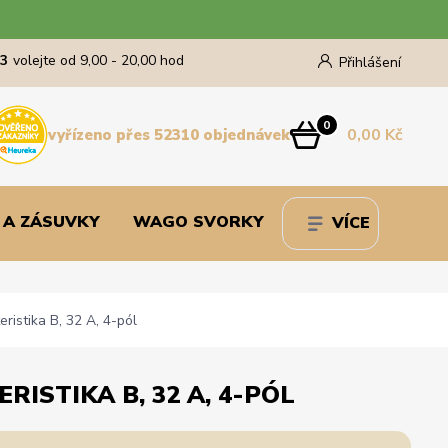
43
volejte od 9,00 - 20,00 hod
Přihlášení
0
0,00 Kč
vyřízeno přes 52310 objednávek
 A ZÁSUVKY
WAGO SVORKY
VÍCE
ristika B, 32 A, 4-pól
RISTIKA B, 32 A, 4-PÓL