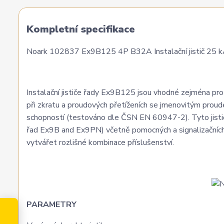
Kompletní specifikace
Noark 102837 Ex9B125 4P B32A Instalační jistič 25 kA,
Instalační jističe řady Ex9B125 jsou vhodné zejména pro a
při zkratu a proudových přetíženích se jmenovitým prou
schopností (testováno dle ČSN EN 60947-2). Tyto jističe
řad Ex9B and Ex9PN) včetně pomocných a signalizačních 
vytvářet rozlišné kombinace příslušenství.
PARAMETRY