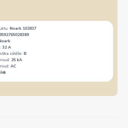
uktu:
Noark 102837
8592765028389
Noark
:
32 A
stika zátěže:
B
proud:
25 kA
roud:
AC
:
4