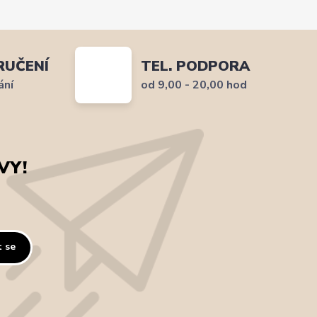
RUČENÍ
TEL. PODPORA
ání
od 9,00 - 20,00 hod
VY!
t se