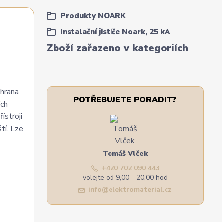
Produkty NOARK
Instalační jističe Noark, 25 kA
Zboží zařazeno v kategoriích
chrana
POTŘEBUJETE PORADIT?
ích
ístroji
tí. Lze
Tomáš Vlček
+420 702 090 443
volejte od 9,00 - 20,00 hod
info@elektromaterial.cz