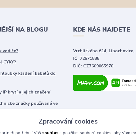
NĚJŠÍ NA BLOGU
KDE NÁS NAJDETE
z vodiče?
Vrchlického 614, Libochovice,
IČ: 72571888
el CYKY?
DIČ: CZ7609065970
 hloubky kladení kabelů do
 IP krytí a jejich značení
chnické značky používané ve
ch
Zpracování cookies
artneři potřebují Váš
souhlas
s použitím souborů cookies, aby Vám mo