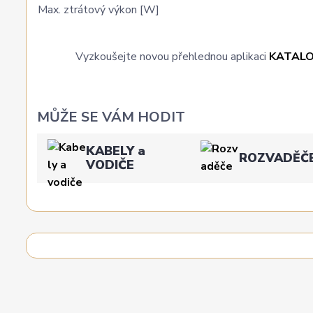
Max. ztrátový výkon [W]
Vyzkoušejte novou přehlednou aplikaci
KATAL
MŮŽE SE VÁM HODIT
KABELY a
ROZVADĚČ
VODIČE