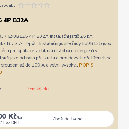
produkt
5 4P B32A
37 Ex9B125 4P B32A Instalační jistič 25 kA,
tika B, 32 A, 4-pól Instalační jističe řady Ex9B125 jsou
éna pro aplikace v oblasti distribuce energie či v
louží jako ochrana při zkratu a proudových přetíženích se
proudem až do 100 A a velmi vysoký...
POPIS
U
t
Není skladem
00 Kč
★★★★★
★★★★★
a
1. srpna
/
ks
Zboží do týdne
zatím se mi zdá z několika d
Kč
bez DPH
rychlost a kvalitu objednavky
nejlepších