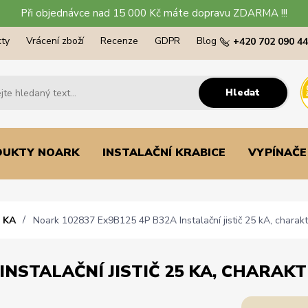
Při objednávce nad 15 000 Kč máte dopravu ZDARMA !!!
ty
Vrácení zboží
Recenze
GDPR
Blog
+420 702 090 4
Hledat
DUKTY NOARK
INSTALAČNÍ KRABICE
VYPÍNAČE
 KA
Noark 102837 Ex9B125 4P B32A Instalační jistič 25 kA, charakte
INSTALAČNÍ JISTIČ 25 KA, CHARAKTE