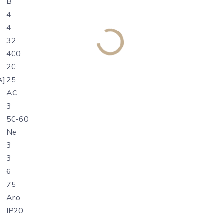
B
4
4
32
400
20
A]
25
AC
3
50-60
Ne
3
3
6
75
Ano
IP20