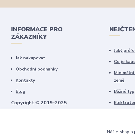
INFORMACE PRO
NEJČTE
ZÁKAZNÍKY
Jaký průře
Jak nakupovat
Co je kab
Obchodní podmínky
Minimální
Kontakty
země
Blog
Běžné typy
Copyright © 2019-2025
Elektrote
schémate
Všechny námi vytvořené obrázky jsou
chráněny autorským právem!
Upozorňujeme, že pokud budou použity na
Náš e-shop a p