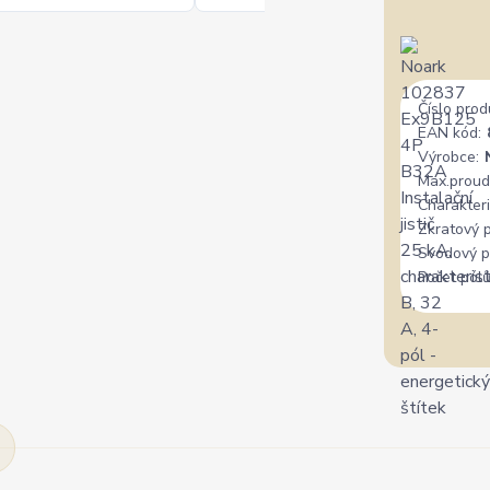
Číslo prod
EAN kód:
Výrobce:
Max.proud
Charakteri
Zkratový 
Svodový p
Počet pólů