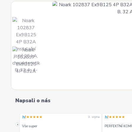
Napsali o nás
★★★★★
★★★★★
4. srpna
3. srpna
. Mohu
«
Vše super
PERFEKTNÍ KOM