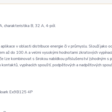
 charakteristika B, 32 A, 4-pól
plikace v oblasti distribuce energie či v průmyslu. Slouží jako o
dem až do 100 A a velmi vysokými hodnotami zkratových vypínac
 lze kombinovat s širokou nabídkou příslušenství (shodným s př
kontaktů, vypínacích spouští, podpěťových a nadpěťových spouš