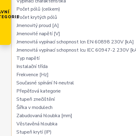
Vypínací charakteristika
Počet pólů (celkem)
AVNÍ
Počet krytých pólů
TEGORIE
Jmenovitý proud [A]
Jmenovité napětí [V]
Jmenovitá vypínací schopnost Icn EN 60898 230V [kA]
Jmenovitá vypínací schopnost Icu IEC 60947-2 230V [k
Typ napětí
Instalační třída
Frekvence [Hz]
Současné spínání N-neutral
Přepěťová kategorie
Stupeň znečištění
Šířka v modulech
Zabudovaná hloubka [mm]
Věstavěná hloubka
Stupeň krytí (IP)