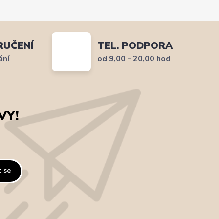
RUČENÍ
TEL. PODPORA
ání
od 9,00 - 20,00 hod
VY!
t se