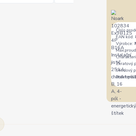
Číslo prod
EAN kód:
Výrobce:
Max.proud
Charakteri
Zkratový 
Svodový p
Počet pólů