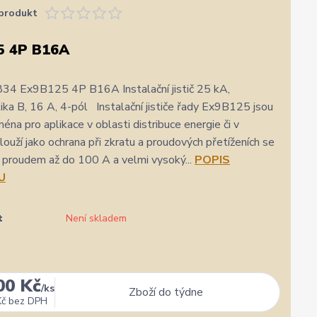
produkt
5 4P B16A
34 Ex9B125 4P B16A Instalační jistič 25 kA,
tika B, 16 A, 4-pól Instalační jističe řady Ex9B125 jsou
éna pro aplikace v oblasti distribuce energie či v
louží jako ochrana při zkratu a proudových přetíženích se
proudem až do 100 A a velmi vysoký...
POPIS
U
t
Není skladem
00 Kč
★★★★★
★★★★★
a
1. srpna
/
ks
Zboží do týdne
zatím se mi zdá z několika d
Kč
bez DPH
rychlost a kvalitu objednavky
nejlepších