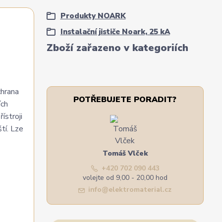
Produkty NOARK
Instalační jističe Noark, 25 kA
Zboží zařazeno v kategoriích
chrana
POTŘEBUJETE PORADIT?
ích
ístroji
tí. Lze
Tomáš Vlček
+420 702 090 443
volejte od 9,00 - 20,00 hod
info@elektromaterial.cz