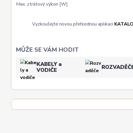
Max. ztrátový výkon [W]
Vyzkoušejte novou přehlednou aplikaci
KATAL
MŮŽE SE VÁM HODIT
KABELY a
ROZVADĚČ
VODIČE