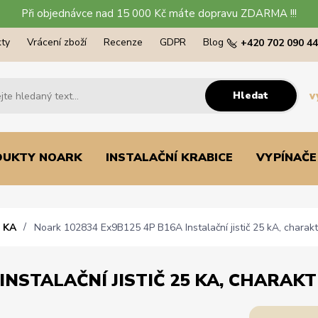
Při objednávce nad 15 000 Kč máte dopravu ZDARMA !!!
ty
Vrácení zboží
Recenze
GDPR
Blog
+420 702 090 4
Hledat
v
DUKTY NOARK
INSTALAČNÍ KRABICE
VYPÍNAČE
 KA
Noark 102834 Ex9B125 4P B16A Instalační jistič 25 kA, charakte
INSTALAČNÍ JISTIČ 25 KA, CHARAKTE