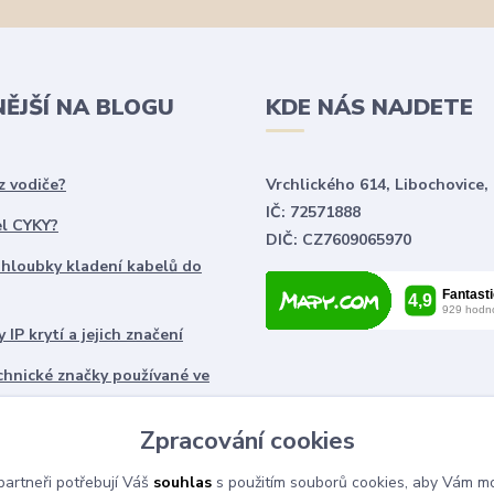
NĚJŠÍ NA BLOGU
KDE NÁS NAJDETE
z vodiče?
Vrchlického 614, Libochovice,
IČ: 72571888
el CYKY?
DIČ: CZ7609065970
 hloubky kladení kabelů do
 IP krytí a jejich značení
chnické značky používané ve
ch
Zpracování cookies
artneři potřebují Váš
souhlas
s použitím souborů cookies, aby Vám mo