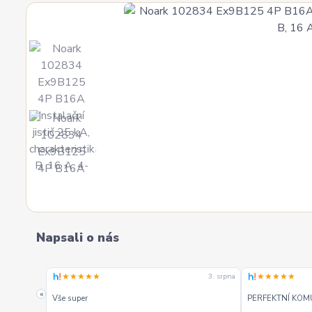
Napsali o nás
★★★★★
★★★★★
4. srpna
3. srpna
. Mohu
«
Vše super
PERFEKTNÍ KOM