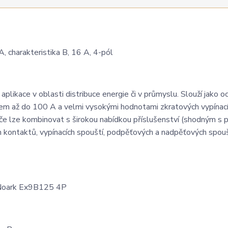
 charakteristika B, 16 A, 4-pól
plikace v oblasti distribuce energie či v průmyslu. Slouží jako o
dem až do 100 A a velmi vysokými hodnotami zkratových vypínac
 lze kombinovat s širokou nabídkou příslušenství (shodným s př
kontaktů, vypínacích spouští, podpěťových a nadpěťových spouš