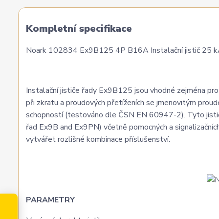
Kompletní specifikace
Noark 102834 Ex9B125 4P B16A Instalační jistič 25 kA,
Instalační jističe řady Ex9B125 jsou vhodné zejména pro a
při zkratu a proudových přetíženích se jmenovitým prou
schopností (testováno dle ČSN EN 60947-2). Tyto jističe
řad Ex9B and Ex9PN) včetně pomocných a signalizačních 
vytvářet rozlišné kombinace příslušenství.
PARAMETRY