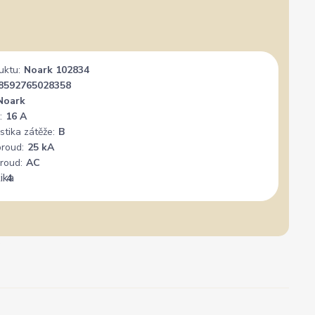
uktu:
Noark 102834
8592765028358
Noark
:
16 A
stika zátěže:
B
proud:
25 kA
roud:
AC
:
4