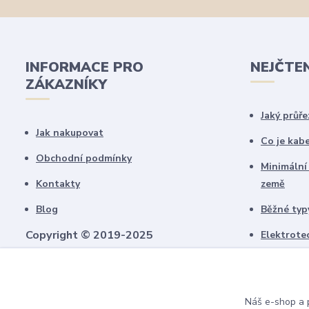
INFORMACE PRO
NEJČTE
ZÁKAZNÍKY
Jaký průře
Jak nakupovat
Co je kab
Obchodní podmínky
Minimální
Kontakty
země
Blog
Běžné typy
Copyright © 2019-2025
Elektrote
schémate
Všechny námi vytvořené obrázky jsou
chráněny autorským právem!
Upozorňujeme, že pokud budou použity na
Náš e-shop a p