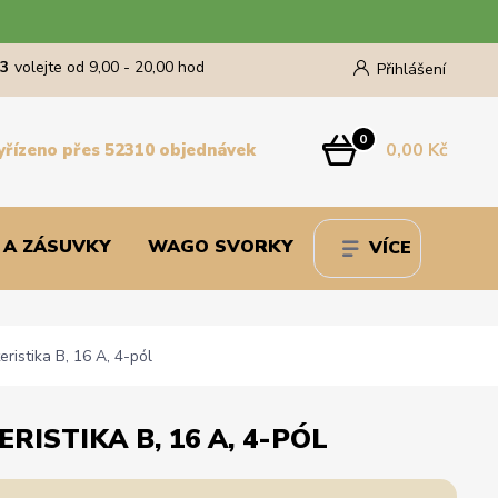
43
volejte od 9,00 - 20,00 hod
Přihlášení
0
0,00 Kč
yřízeno přes 52310 objednávek
 A ZÁSUVKY
WAGO SVORKY
VÍCE
ristika B, 16 A, 4-pól
RISTIKA B, 16 A, 4-PÓL