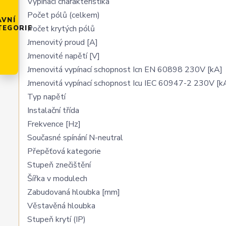
Vypínací charakteristika
Počet pólů (celkem)
AVNÍ
Počet krytých pólů
TEGORIE
Jmenovitý proud [A]
Jmenovité napětí [V]
Jmenovitá vypínací schopnost Icn EN 60898 230V [kA]
Jmenovitá vypínací schopnost Icu IEC 60947-2 230V [k
Typ napětí
Instalační třída
Frekvence [Hz]
Současné spínání N-neutral
Přepěťová kategorie
Stupeň znečištění
Šířka v modulech
Zabudovaná hloubka [mm]
Věstavěná hloubka
Stupeň krytí (IP)