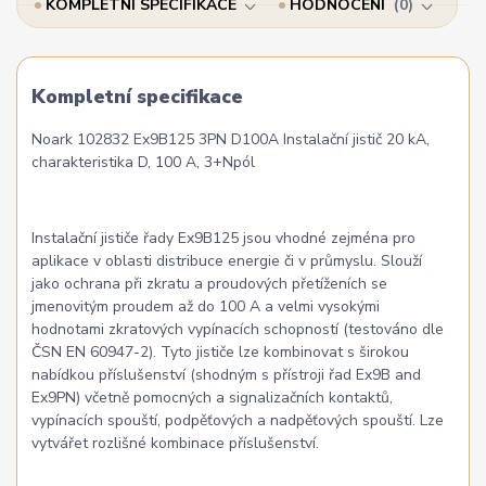
KOMPLETNÍ SPECIFIKACE
HODNOCENÍ
0
Kompletní specifikace
Noark 102832 Ex9B125 3PN D100A Instalační jistič 20 kA,
charakteristika D, 100 A, 3+Npól
Instalační jističe řady Ex9B125 jsou vhodné zejména pro
aplikace v oblasti distribuce energie či v průmyslu. Slouží
jako ochrana při zkratu a proudových přetíženích se
jmenovitým proudem až do 100 A a velmi vysokými
hodnotami zkratových vypínacích schopností (testováno dle
ČSN EN 60947-2). Tyto jističe lze kombinovat s širokou
nabídkou příslušenství (shodným s přístroji řad Ex9B and
Ex9PN) včetně pomocných a signalizačních kontaktů,
vypínacích spouští, podpěťových a nadpěťových spouští. Lze
vytvářet rozlišné kombinace příslušenství.