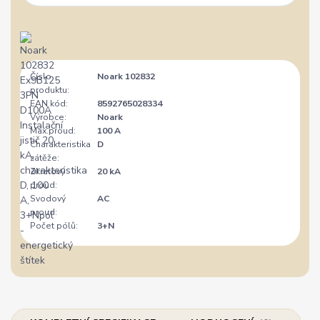
Číslo
Noark 102832
produktu:
EAN kód:
8592765028334
Výrobce:
Noark
Max.proud:
100 A
Charakteristika
D
zátěže:
Zkratový
20 kA
proud:
Svodový
AC
proud:
Počet pólů:
3+N