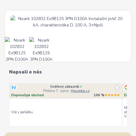
Napsali o nás
Ověřený zákazník
✓
i
Přidáno 7. srpna
·
Heureka.cz
Doporučuje obchod
100 %
★★★★★
Doporu
Můžu ho
Vče v pořádku.
objedná
Vřele d