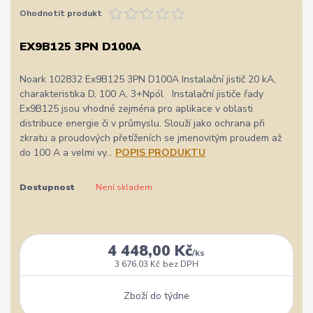
Ohodnotit produkt
EX9B125 3PN D100A
Noark 102832 Ex9B125 3PN D100A Instalační jistič 20 kA,
charakteristika D, 100 A, 3+Npól Instalační jističe řady
Ex9B125 jsou vhodné zejména pro aplikace v oblasti
distribuce energie či v průmyslu. Slouží jako ochrana při
zkratu a proudových přetíženích se jmenovitým proudem až
do 100 A a velmi vy...
POPIS PRODUKTU
Dostupnost
Není skladem
4 448,00 Kč
/
ks
3 676,03 Kč
bez DPH
Zboží do týdne