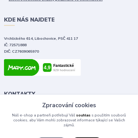
KDE NÁS NAJDETE
Vrchlického 614, Libochovice, PSČ 411 17
IČ: 72571888
DIČ: CZ7609065970
KONTAKTY
Zpracování cookies
Tomáš Vlček
Náš e-shop a partneři potřebují Váš
souhlas
s použitím souborů
+420 702 090 443
cookies, aby Vám mohli zobrazovat informace týkající se Vašich
volejte od 9,00 - 20,00 hod
zájmů.
info@elektromaterial.cz