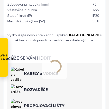
Zabudovaná hloubka [mm]
75
Věstavěná hloubka
Ano
Stupeň krytí (IP)
IP20
Max. ztrátový výkon [W]
30.8
Vyzkoušejte novou přehlednou aplikaci
KATALOG NOARK
s
aktuální dostupností na centrálním skladu výrobce.
AVNÍ
MŮŽE SE VÁM HODIT
TEGORIE
KABELY a VODIČE
ROZVADĚČE
PROPOJOVACÍ LIŠTY