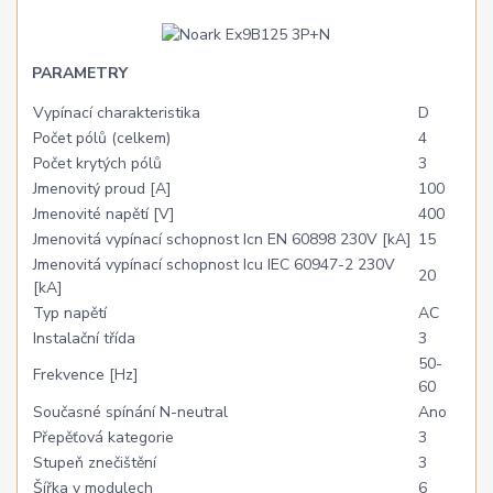
PARAMETRY
Vypínací charakteristika
D
Počet pólů (celkem)
4
Počet krytých pólů
3
Jmenovitý proud [A]
100
Jmenovité napětí [V]
400
Jmenovitá vypínací schopnost Icn EN 60898 230V [kA]
15
Jmenovitá vypínací schopnost Icu IEC 60947-2 230V
20
[kA]
Typ napětí
AC
Instalační třída
3
50-
Frekvence [Hz]
60
Současné spínání N-neutral
Ano
Přepěťová kategorie
3
Stupeň znečištění
3
Šířka v modulech
6