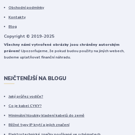
Obchodní podmínky
Kontakty
Blog
Copyright © 2019-2025
Všechny námi vytvořené obrázky jsou chráněny autorským
právem!
Upozorňujeme, že pokud budou použity na jiných webech,
budeme uplatňovat finanční náhradu.
NEJČTENĚJŠÍ NA BLOGU
Jaký průřez vodiče?
Co je kabel CYKY?
Minimální hloubky kladení kabelů do země
Běžné typy IP krytí a jejich značení
Elektrotechnické značky používané ve schématech