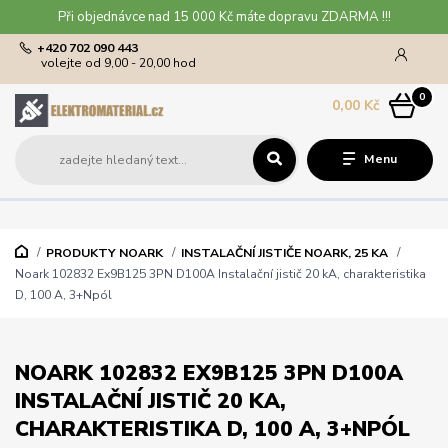
Při objednávce nad 15 000 Kč máte dopravu ZDARMA !!!
+420 702 090 443
volejte od 9,00 - 20,00 hod
0
0,00 Kč
Menu
PRODUKTY NOARK
INSTALAČNÍ JISTIČE NOARK, 25 KA
Noark 102832 Ex9B125 3PN D100A Instalační jistič 20 kA, charakteristika
D, 100 A, 3+Npól
NOARK 102832 EX9B125 3PN D100A
INSTALAČNÍ JISTIČ 20 KA,
CHARAKTERISTIKA D, 100 A, 3+NPÓL