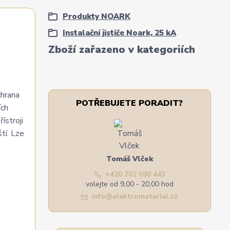
Produkty NOARK
Instalační jističe Noark, 25 kA
Zboží zařazeno v kategoriích
chrana
POTŘEBUJETE PORADIT?
ích
ístroji
tí. Lze
Tomáš Vlček
+420 702 090 443
volejte od 9,00 - 20,00 hod
info@elektromaterial.cz