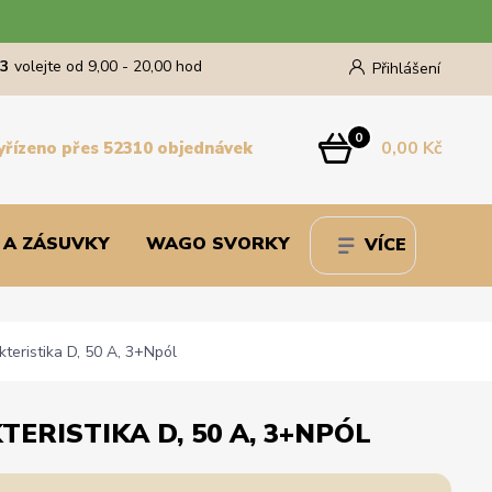
43
volejte od 9,00 - 20,00 hod
Přihlášení
0
0,00 Kč
yřízeno přes 52310 objednávek
 A ZÁSUVKY
WAGO SVORKY
VÍCE
teristika D, 50 A, 3+Npól
TERISTIKA D, 50 A, 3+NPÓL