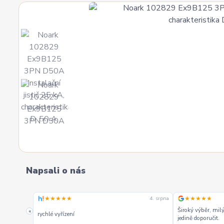
Napsali o nás
★★★★★
★★★★★
4. srpna
4. srpna
Široký výběr, milý a vstřícný personál. Mohu
«
Vše super
jedině doporučit.