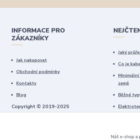
INFORMACE PRO
NEJČTE
ZÁKAZNÍKY
Jaký průře
Jak nakupovat
Co je kab
Obchodní podmínky
Minimální
Kontakty
země
Blog
Běžné typy
Copyright © 2019-2025
Elektrote
schémate
Všechny námi vytvořené obrázky jsou
chráněny autorským právem!
Upozorňujeme, že pokud budou použity na
Náš e-shop a p