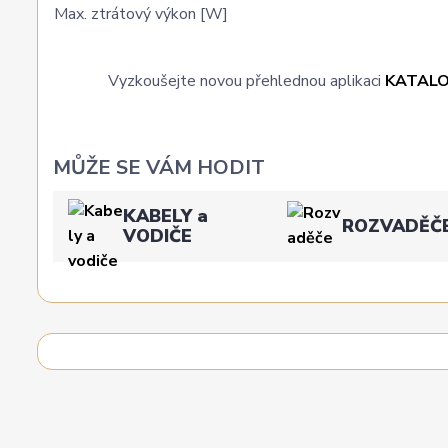
Max. ztrátový výkon [W]
Vyzkoušejte novou přehlednou aplikaci
KATAL
MŮŽE SE VÁM HODIT
KABELY a
ROZVADĚČ
VODIČE