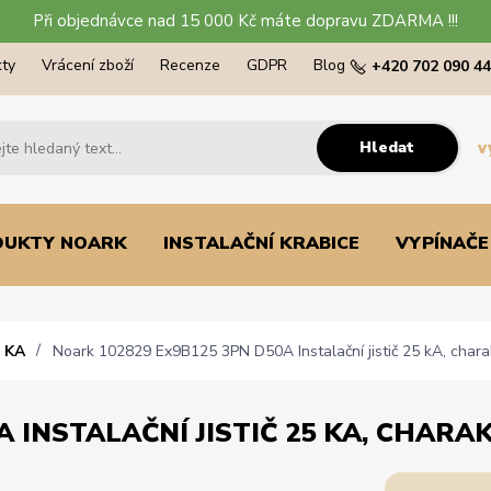
Při objednávce nad 15 000 Kč máte dopravu ZDARMA !!!
ty
Vrácení zboží
Recenze
GDPR
Blog
+420 702 090 4
Hledat
v
DUKTY NOARK
INSTALAČNÍ KRABICE
VYPÍNAČE
 KA
Noark 102829 Ex9B125 3PN D50A Instalační jistič 25 kA, charak
 INSTALAČNÍ JISTIČ 25 KA, CHARAK