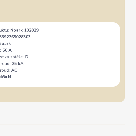
uktu:
Noark 102829
8592765028303
Noark
:
50 A
stika zátěže:
D
proud:
25 kA
roud:
AC
:
3+N