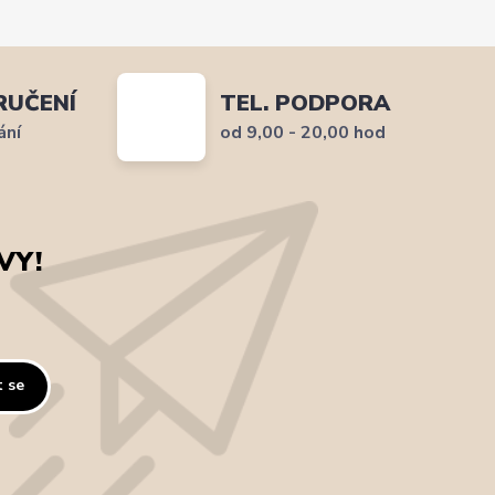
RUČENÍ
TEL. PODPORA
ání
od 9,00 - 20,00 hod
VY!
t se