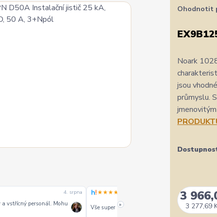
Ohodnotit 
EX9B12
Noark 1028
charakteris
jsou vhodné
průmyslu. S
jmenovitým 
PRODUKT
Dostupnos
3 966,
★★★★★
3. srpna
3. srpna
»
3 277,69 
PERFEKTNÍ KOMUNIKACE A SERVIS