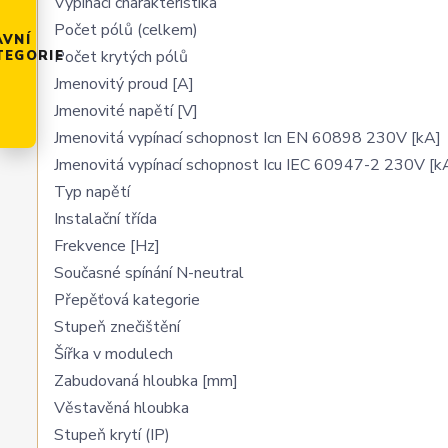
Vypínací charakteristika
Počet pólů (celkem)
AVNÍ
Počet krytých pólů
TEGORIE
Jmenovitý proud [A]
Jmenovité napětí [V]
Jmenovitá vypínací schopnost Icn EN 60898 230V [kA]
Jmenovitá vypínací schopnost Icu IEC 60947-2 230V [k
Typ napětí
Instalační třída
Frekvence [Hz]
Současné spínání N-neutral
Přepěťová kategorie
Stupeň znečištění
Šířka v modulech
Zabudovaná hloubka [mm]
Věstavěná hloubka
Stupeň krytí (IP)