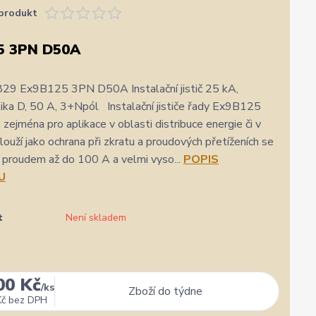
produkt
5 3PN D50A
29 Ex9B125 3PN D50A Instalační jistič 25 kA,
tika D, 50 A, 3+Npól Instalační jističe řady Ex9B125
 zejména pro aplikace v oblasti distribuce energie či v
louží jako ochrana při zkratu a proudových přetíženích se
proudem až do 100 A a velmi vyso...
POPIS
U
t
Není skladem
00 Kč
★★★★★
★★★★★
3. srpna
/
ks
Zboží do týdne
Kč
bez DPH
Dobrý obchod dobré ceny - doporučuji.
rychlost a kvalitu objednavky