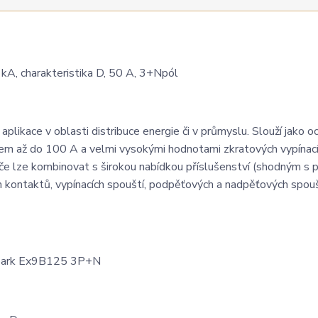
A, charakteristika D, 50 A, 3+Npól
plikace v oblasti distribuce energie či v průmyslu. Slouží jako o
dem až do 100 A a velmi vysokými hodnotami zkratových vypínac
 lze kombinovat s širokou nabídkou příslušenství (shodným s př
kontaktů, vypínacích spouští, podpěťových a nadpěťových spouš