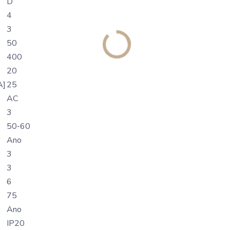
D
4
3
50
400
20
A]
25
AC
3
50-60
Ano
3
3
6
75
Ano
IP20