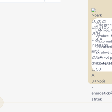
Číslo prod
EAN kód:
Výrobce:
Max.proud
Charakteri
Zkratový 
Svodový p
Počet pólů