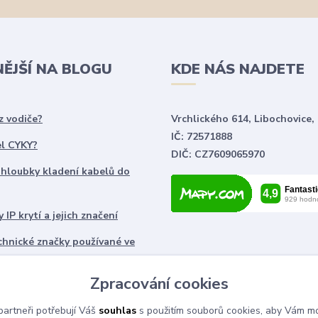
NĚJŠÍ NA BLOGU
KDE NÁS NAJDETE
z vodiče?
Vrchlického 614, Libochovice,
IČ: 72571888
el CYKY?
DIČ: CZ7609065970
 hloubky kladení kabelů do
 IP krytí a jejich značení
chnické značky používané ve
ch
Zpracování cookies
artneři potřebují Váš
souhlas
s použitím souborů cookies, aby Vám mo