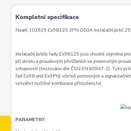
Kompletní specifikace
Noark 102829 Ex9B125 3PN D50A Instalační jistič 25 k
Instalační jističe řady Ex9B125 jsou vhodné zejména pro a
při zkratu a proudových přetíženích se jmenovitým prou
schopností (testováno dle ČSN EN 60947-2). Tyto jističe
řad Ex9B and Ex9PN) včetně pomocných a signalizačních 
vytvářet rozlišné kombinace příslušenství.
PARAMETRY