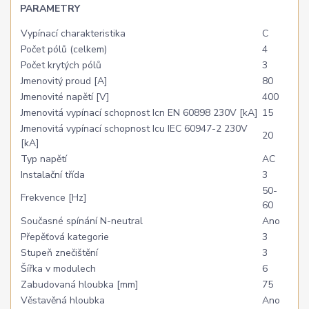
PARAMETRY
Vypínací charakteristika
C
Počet pólů (celkem)
4
Počet krytých pólů
3
Jmenovitý proud [A]
80
Jmenovité napětí [V]
400
Jmenovitá vypínací schopnost Icn EN 60898 230V [kA]
15
Jmenovitá vypínací schopnost Icu IEC 60947-2 230V
20
[kA]
Typ napětí
AC
Instalační třída
3
50-
Frekvence [Hz]
60
Současné spínání N-neutral
Ano
Přepěťová kategorie
3
Stupeň znečištění
3
Šířka v modulech
6
Zabudovaná hloubka [mm]
75
Věstavěná hloubka
Ano