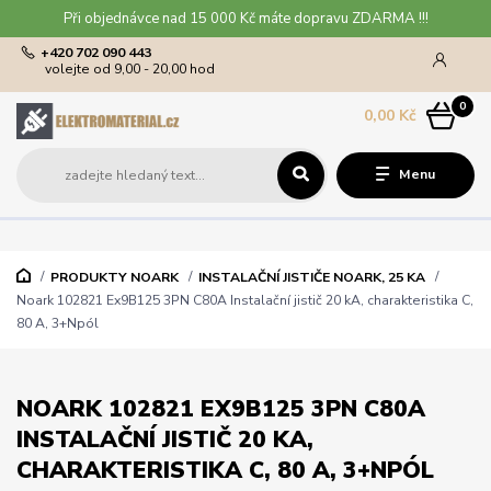
Při objednávce nad 15 000 Kč máte dopravu ZDARMA !!!
+420 702 090 443
volejte od 9,00 - 20,00 hod
0
0,00 Kč
Menu
PRODUKTY NOARK
INSTALAČNÍ JISTIČE NOARK, 25 KA
Noark 102821 Ex9B125 3PN C80A Instalační jistič 20 kA, charakteristika C,
80 A, 3+Npól
NOARK 102821 EX9B125 3PN C80A
INSTALAČNÍ JISTIČ 20 KA,
CHARAKTERISTIKA C, 80 A, 3+NPÓL