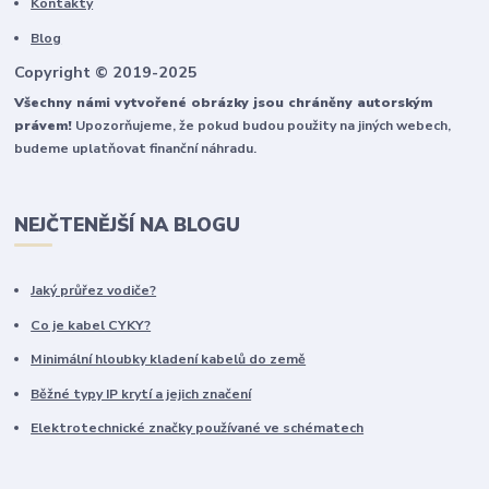
Kontakty
Blog
Copyright © 2019-2025
Všechny námi vytvořené obrázky jsou chráněny autorským
právem!
Upozorňujeme, že pokud budou použity na jiných webech,
budeme uplatňovat finanční náhradu.
NEJČTENĚJŠÍ NA BLOGU
Jaký průřez vodiče?
Co je kabel CYKY?
Minimální hloubky kladení kabelů do země
Běžné typy IP krytí a jejich značení
Elektrotechnické značky používané ve schématech