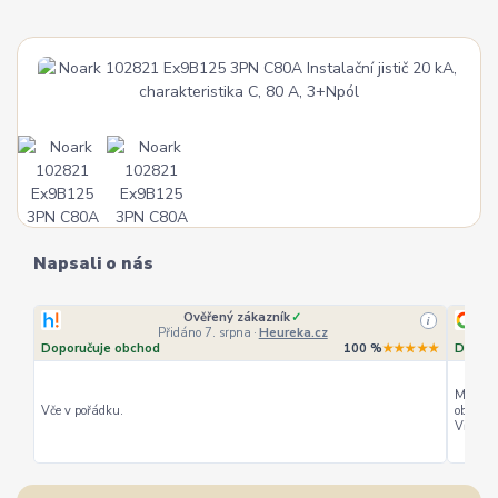
Napsali o nás
Ověřený zákazník
✓
i
Přidáno 7. srpna
·
Heureka.cz
Doporučuje obchod
100 %
★★★★★
Doporu
Můžu ho
Vče v pořádku.
objedná
Vřele d