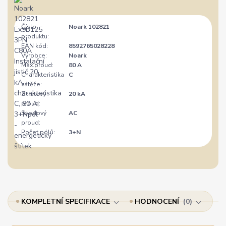
Číslo
Noark 102821
produktu:
EAN kód:
8592765028228
Výrobce:
Noark
Max.proud:
80 A
Charakteristika
C
zátěže:
Zkratový
20 kA
proud:
Svodový
AC
proud:
Počet pólů:
3+N
KOMPLETNÍ SPECIFIKACE
HODNOCENÍ
0