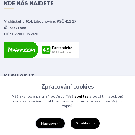
KDE NÁS NAJDETE
Vrchlického 614, Libochovice, PSČ 411 17
IČ: 72571888
DIČ: CZ7609065970
KONTAKTY
Zpracování cookies
Tomáš Vlček
Náš e-shop a partneři potřebují Váš
souhlas
s použitím souborů
+420 702 090 443
cookies, aby Vám mohli zobrazovat informace týkající se Vašich
volejte od 9,00 - 20,00 hod
zájmů.
info@elektromaterial.cz
Souhlasím
Nastavení