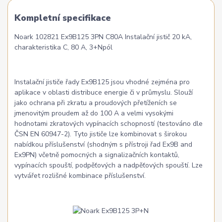
Kompletní specifikace
Noark 102821 Ex9B125 3PN C80A Instalační jistič 20 kA,
charakteristika C, 80 A, 3+Npól
Instalační jističe řady Ex9B125 jsou vhodné zejména pro
aplikace v oblasti distribuce energie či v průmyslu. Slouží
jako ochrana při zkratu a proudových přetíženích se
jmenovitým proudem až do 100 A a velmi vysokými
hodnotami zkratových vypínacích schopností (testováno dle
ČSN EN 60947-2). Tyto jističe lze kombinovat s širokou
nabídkou příslušenství (shodným s přístroji řad Ex9B and
Ex9PN) včetně pomocných a signalizačních kontaktů,
vypínacích spouští, podpěťových a nadpěťových spouští. Lze
vytvářet rozlišné kombinace příslušenství.