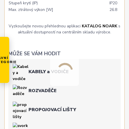
Stupeň krytí (IP)
IP20
Max. ztrátový výkon [W]
26.8
Vyzkoušejte novou přehlednou aplikaci
KATALOG NOARK
s
aktuální dostupností na centrálním skladu výrobce.
MŮŽE SE VÁM HODIT
AVNÍ
TEGORIE
KABELY a VODIČE
ROZVADĚČE
PROPOJOVACÍ LIŠTY