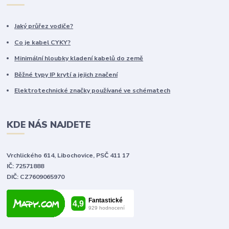
Jaký průřez vodiče?
Co je kabel CYKY?
Minimální hloubky kladení kabelů do země
Běžné typy IP krytí a jejich značení
Elektrotechnické značky používané ve schématech
KDE NÁS NAJDETE
Vrchlického 614, Libochovice, PSČ 411 17
IČ: 72571888
DIČ: CZ7609065970