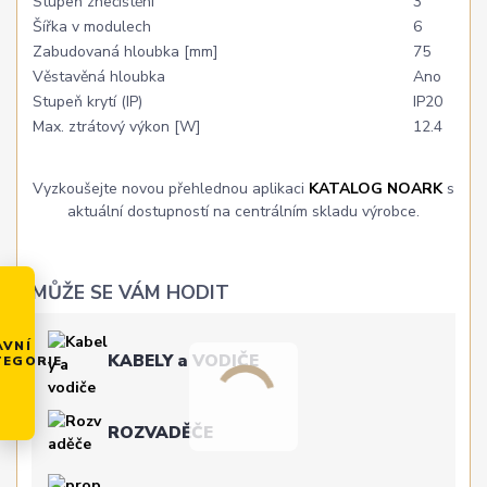
Stupeň znečištění
3
Šířka v modulech
6
Zabudovaná hloubka [mm]
75
Věstavěná hloubka
Ano
Stupeň krytí (IP)
IP20
Max. ztrátový výkon [W]
12.4
Vyzkoušejte novou přehlednou aplikaci
KATALOG NOARK
s
aktuální dostupností na centrálním skladu výrobce.
MŮŽE SE VÁM HODIT
AVNÍ
KABELY a VODIČE
TEGORIE
ROZVADĚČE