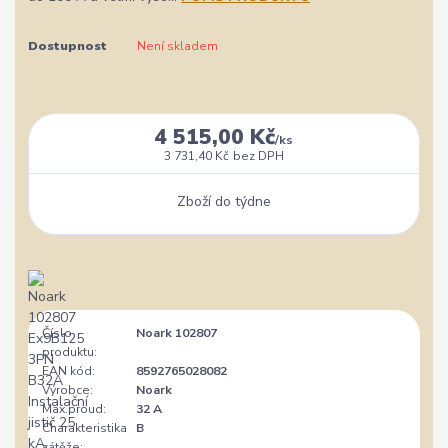
Dostupnost
Není skladem
4 515,00 Kč
/
ks
3 731,40 Kč
bez DPH
Zboží do týdne
Číslo
Noark 102807
produktu:
EAN kód:
8592765028082
Výrobce:
Noark
Max.proud:
32 A
Charakteristika
B
zátěže: