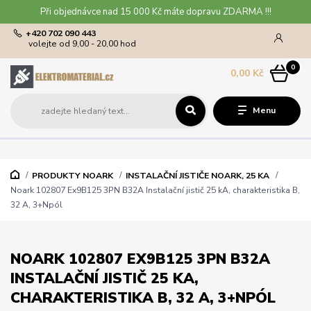
Při objednávce nad 15 000 Kč máte dopravu ZDARMA !!!
+420 702 090 443
volejte od 9,00 - 20,00 hod
0
0,00 Kč
Menu
PRODUKTY NOARK
INSTALAČNÍ JISTIČE NOARK, 25 KA
Noark 102807 Ex9B125 3PN B32A Instalační jistič 25 kA, charakteristika B,
32 A, 3+Npól
NOARK 102807 EX9B125 3PN B32A
INSTALAČNÍ JISTIČ 25 KA,
CHARAKTERISTIKA B, 32 A, 3+NPÓL