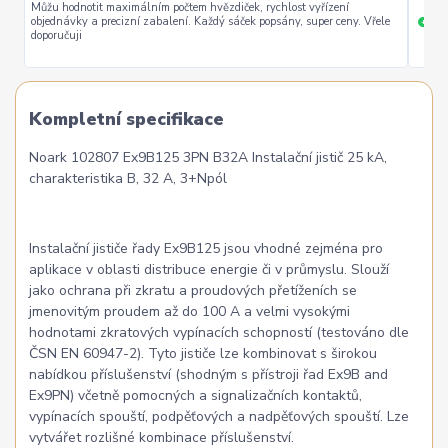
Můžu hodnotit maximálním počtem hvězdiček, rychlost vyřízení
objednávky a precizní zabalení. Každý sáček popsány, super ceny. Vřele
ryc
+
doporučuji
Kompletní specifikace
Noark 102807 Ex9B125 3PN B32A Instalační jistič 25 kA,
charakteristika B, 32 A, 3+Npól
Instalační jističe řady Ex9B125 jsou vhodné zejména pro
aplikace v oblasti distribuce energie či v průmyslu. Slouží
jako ochrana při zkratu a proudových přetíženích se
jmenovitým proudem až do 100 A a velmi vysokými
hodnotami zkratových vypínacích schopností (testováno dle
ČSN EN 60947-2). Tyto jističe lze kombinovat s širokou
nabídkou příslušenství (shodným s přístroji řad Ex9B and
Ex9PN) včetně pomocných a signalizačních kontaktů,
vypínacích spouští, podpěťových a nadpěťových spouští. Lze
vytvářet rozlišné kombinace příslušenství.