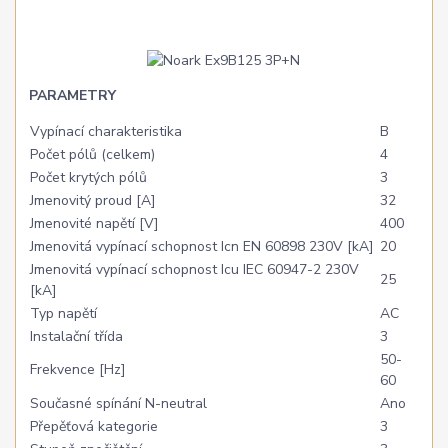
PARAMETRY
Vypínací charakteristika
B
Počet pólů (celkem)
4
Počet krytých pólů
3
Jmenovitý proud [A]
32
Jmenovité napětí [V]
400
Jmenovitá vypínací schopnost Icn EN 60898 230V [kA]
20
Jmenovitá vypínací schopnost Icu IEC 60947-2 230V
25
[kA]
Typ napětí
AC
Instalační třída
3
50-
Frekvence [Hz]
60
Současné spínání N-neutral
Ano
Přepěťová kategorie
3