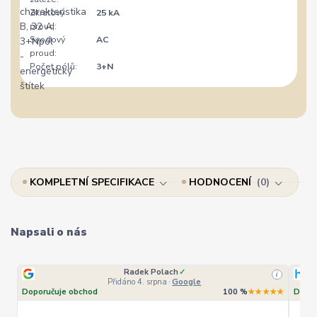
Zkratový
25 kA
proud:
Svodový
AC
proud:
Počet pólů:
3+N
KOMPLETNÍ SPECIFIKACE
HODNOCENÍ
0
Napsali o nás
Radek Polach
✓
i
Přidáno 4. srpna
·
Google
Doporučuje obchod
100 %
★★★★★
Dopor