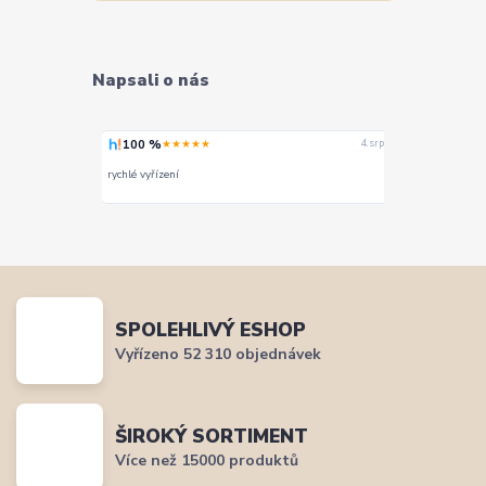
Napsali o nás
100 %
100 %
★★★★★
★
4. srpna
4. srpna
Široký výběr, milý a vstřícný personál. Mohu jedině
Vše super
doporučit.
SPOLEHLIVÝ ESHOP
Vyřízeno 52 310 objednávek
ŠIROKÝ SORTIMENT
Více než 15000 produktů