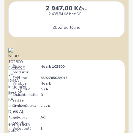
2 947,00 Kč
/
ks
2 435,54 Kč
bez DPH
Zboží do týdne
Číslo
Noark 102800
produktu:
EAN kód:
8592765028013
Výrobce:
Noark
Max.proud:
63 A
Charakteristika
D
zátěže:
Zkratový
25 kA
proud:
Svodový
AC
proud:
Počet pólů:
3