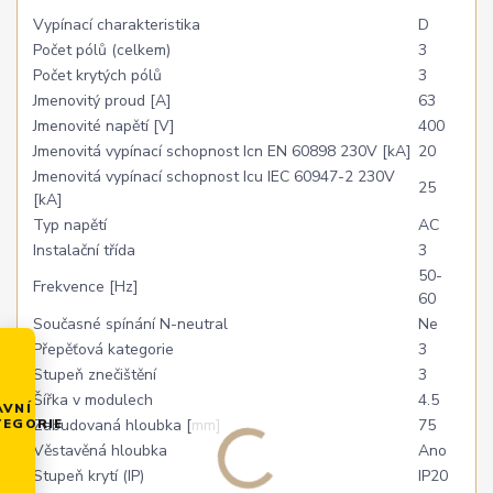
Vypínací charakteristika
D
Počet pólů (celkem)
3
Počet krytých pólů
3
Jmenovitý proud [A]
63
Jmenovité napětí [V]
400
Jmenovitá vypínací schopnost Icn EN 60898 230V [kA]
20
Jmenovitá vypínací schopnost Icu IEC 60947-2 230V
25
[kA]
Typ napětí
AC
Instalační třída
3
50-
Frekvence [Hz]
60
Současné spínání N-neutral
Ne
Přepěťová kategorie
3
Stupeň znečištění
3
Šířka v modulech
4.5
AVNÍ
TEGORIE
Zabudovaná hloubka [mm]
75
Věstavěná hloubka
Ano
Stupeň krytí (IP)
IP20