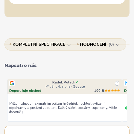
KOMPLETNÍ SPECIFIKACE
HODNOCENÍ
0
Napsali o nás
Radek Polach
✓
i
Přidáno 4. srpna
·
Google
Doporučuje obchod
100 %
★★★★★
Dopor
Můžu hodnotit maximálním počtem hvězdiček, rychlost vyřízení
objednávky a precizní zabalení. Každý sáček popsány, super ceny. Vřele
ryc
+
doporučuji