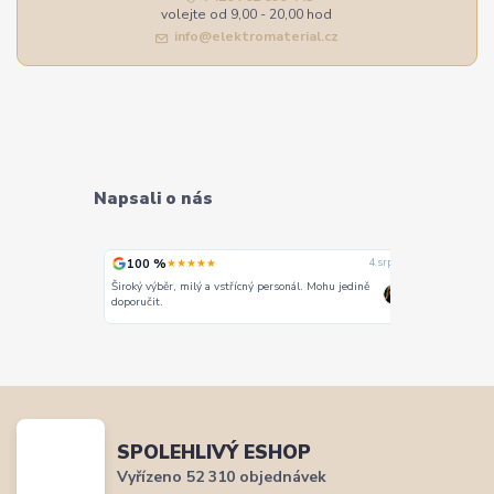
volejte od 9,00 - 20,00 hod
info@elektromaterial.cz
Napsali o nás
100 %
100 %
★★★★★
★
4. srpna
4. srpna
Široký výběr, milý a vstřícný personál. Mohu jedině
Vše super
doporučit.
SPOLEHLIVÝ ESHOP
Vyřízeno 52 310 objednávek