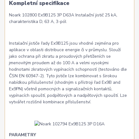
Kompletní specifikace
Noark 102800 Ex9B125 3P D63A Instalační jistič 25 kA,
charakteristika D, 63 A, 3-pól
Instalační jističe řady Ex9B125 jsou vhodné zejména pro
aplikace v oblasti distribuce energie či v průmyslu. Slouží
jako ochrana při zkratu a proudových přetíženích se
jmenovitým proudem až do 100 A a velmi vysokými
hodnotami zkratových vypínacích schopností (testováno dle
ČSN EN 60947-2). Tyto jističe lze kombinovat s širokou
nabídkou příslušenství (shodným s přístroji řad Ex9B and
Ex9PN) včetně pomocných a signalizačních kontaktů,
vypínacích spouští, podpěťových a nadpěťových spouští. Lze
vytvářet rozlišné kombinace příslušenství.
PARAMETRY