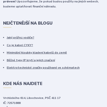
právem!
Upozorňujeme, že pokud budou použity na jiných webech,
budeme uplatňovat finanční náhradu.
NEJČTENĚJŠÍ NA BLOGU
Jaký průřez vodiče?
Co je kabel CYKY?
Minimální hloubky kladení kabelů do země
Běžné typy IP krytí a jejich značení
Elektrotechnické značky používané ve schématech
KDE NÁS NAJDETE
Vrchlického 614, Libochovice, PSČ 411 17
IČ: 72571888