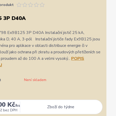
produkt
5 3P D40A
98 Ex9B125 3P D40A Instalační jistič 25 kA,
tika D, 40 A, 3-pól Instalační jističe řady Ex9B125 jsou
éna pro aplikace v oblasti distribuce energie či v
louží jako ochrana při zkratu a proudových přetíženích se
proudem až do 100 A a velmi vysoký...
POPIS
U
t
Není skladem
00 Kč
/
ks
Zboží do týdne
Kč
bez DPH