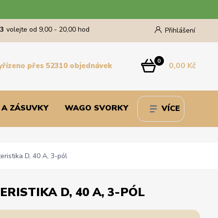
43
volejte od 9,00 - 20,00 hod
Přihlášení
0
0,00 Kč
yřízeno přes 52310 objednávek
 A ZÁSUVKY
WAGO SVORKY
VÍCE
ristika D, 40 A, 3-pól
RISTIKA D, 40 A, 3-PÓL