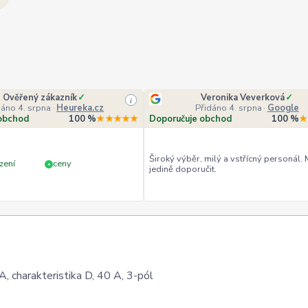
Ověřený zákazník
✓
Veronika Veverková
✓
i
dáno 4. srpna
·
Heureka.cz
Přidáno 4. srpna
·
Google
obchod
100 %
★★★★★
Doporučuje obchod
100 %
★
Široký výběr, milý a vstřícný personál.
zení
ceny
+
jedině doporučit.
 charakteristika D, 40 A, 3-pól