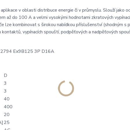
plikace v oblasti distribuce energie či v průmyslu. Slouží jako o
dem až do 100 A a velmi vysokými hodnotami zkratových vypínac
 lze kombinovat s širokou nabídkou příslušenství (shodným s př
kontaktů, vypínacích spouští, podpěťových a nadpěťových spouš
D
3
3
40
400
20
A]
25