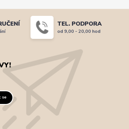
RUČENÍ
TEL. PODPORA
ání
od 9,00 - 20,00 hod
VY!
t se