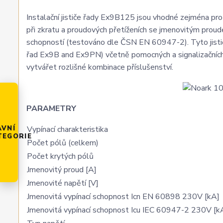
Instalační jističe řady Ex9B125 jsou vhodné zejména pro a
při zkratu a proudových přetíženích se jmenovitým prou
schopností (testováno dle ČSN EN 60947-2). Tyto jističe
řad Ex9B and Ex9PN) včetně pomocných a signalizačních 
vytvářet rozlišné kombinace příslušenství.
PARAMETRY
Vypínací charakteristika
AVNÍ
TEGORIE
Počet pólů (celkem)
Počet krytých pólů
Jmenovitý proud [A]
Jmenovité napětí [V]
Jmenovitá vypínací schopnost Icn EN 60898 230V [kA]
Jmenovitá vypínací schopnost Icu IEC 60947-2 230V [k