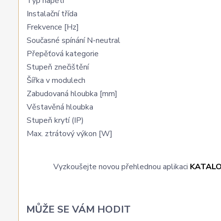
Typ napětí
Instalační třída
Frekvence [Hz]
Současné spínání N-neutral
Přepěťová kategorie
Stupeň znečištění
Šířka v modulech
Zabudovaná hloubka [mm]
Věstavěná hloubka
Stupeň krytí (IP)
Max. ztrátový výkon [W]
Vyzkoušejte novou přehlednou aplikaci
KATAL
MŮŽE SE VÁM HODIT