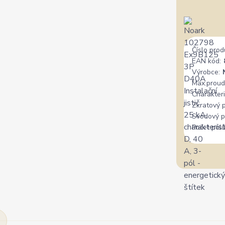
Číslo prod
EAN kód:
Výrobce:
Max.proud
Charakteri
Zkratový 
Svodový p
Počet pólů