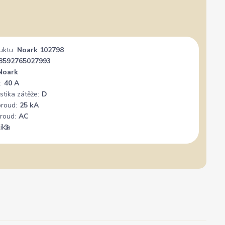
uktu:
Noark 102798
8592765027993
Noark
:
40 A
stika zátěže:
D
proud:
25 kA
roud:
AC
:
3