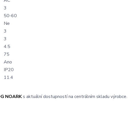
AC
3
50-60
Ne
3
3
4.5
75
Ano
IP20
11.4
OG NOARK
s aktuální dostupností na centrálním skladu výrobce.