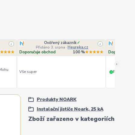
Ověřený zákazník
✓
O
i
i
Přidáno 3. srpna
·
Heureka.cz
Přidá
★★★★
Doporučuje obchod
100 %
★★★★★
Doporučuje o
»
 Mohu
Vše super
PERFEKTNÍ 
+
Produkty NOARK
Instalační jističe Noark, 25 kA
Zboží zařazeno v kategoriích