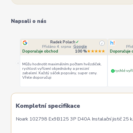
Napsali o nás
Radek Polach
✓
i
Přidáno 4. srpna
·
Google
Při
Doporučuje obchod
100 %
★★★★★
Doporučuje 
«
Můžu hodnotit maximálním počtem hvězdiček,
rychlost vyřízení objednávky a precizní
rychlé vyří
+
zabalení. Každý sáček popsány, super ceny.
Vřele doporučuji
Kompletní specifikace
Noark 102798 Ex9B125 3P D40A Instalační jistič 25 kA,