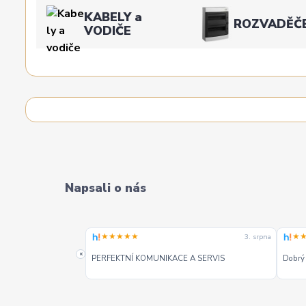
KABELY a
ROZVADĚČ
VODIČE
Napsali o nás
★★★★★
★
3. srpna
3. srpna
«
PERFEKTNÍ KOMUNIKACE A SERVIS
Dobrý 