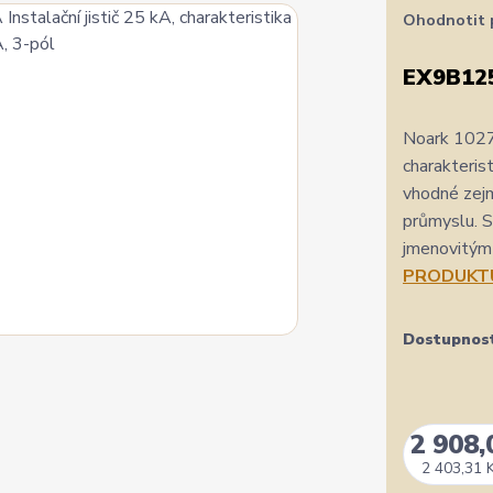
Ohodnotit 
EX9B12
Noark 1027
charakteris
vhodné zejm
průmyslu. S
jmenovitým 
PRODUKT
Dostupnos
2 908,
2 403,31 