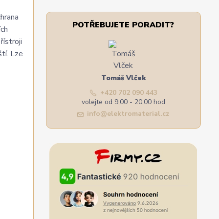
chrana
POTŘEBUJETE PORADIT?
ích
ístroji
tí. Lze
Tomáš Vlček
+420 702 090 443
volejte od 9,00 - 20,00 hod
info@elektromaterial.cz