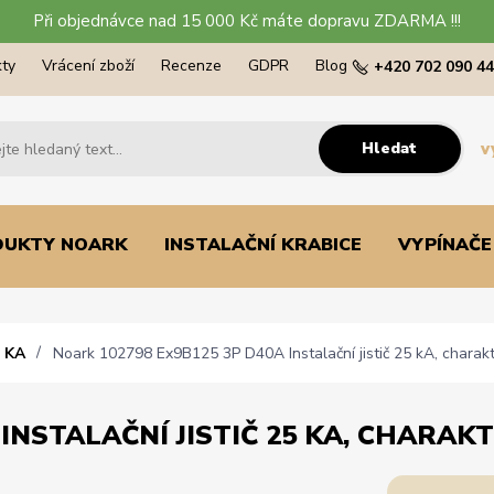
Při objednávce nad 15 000 Kč máte dopravu ZDARMA !!!
ty
Vrácení zboží
Recenze
GDPR
Blog
+420 702 090 4
Hledat
v
DUKTY NOARK
INSTALAČNÍ KRABICE
VYPÍNAČE
 KA
Noark 102798 Ex9B125 3P D40A Instalační jistič 25 kA, charakte
INSTALAČNÍ JISTIČ 25 KA, CHARAKTE