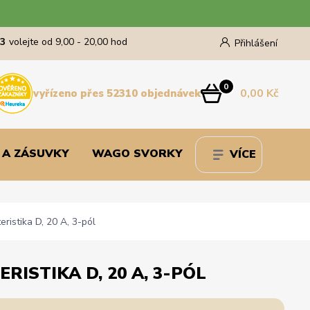
43
volejte od 9,00 - 20,00 hod
Přihlášení
0
0,00 Kč
vyřízeno přes 52310 objednávek
 A ZÁSUVKY
WAGO SVORKY
VÍCE
ristika D, 20 A, 3-pól
RISTIKA D, 20 A, 3-PÓL