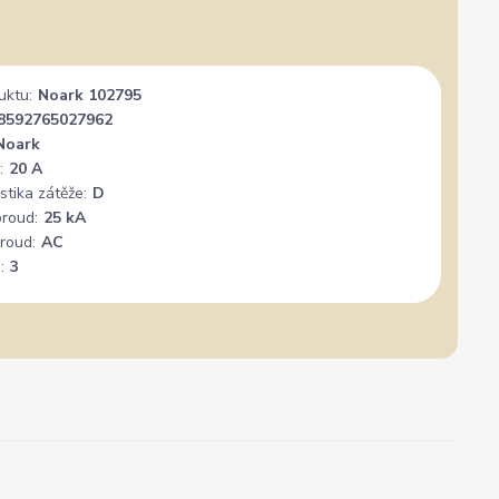
uktu:
Noark 102795
8592765027962
Noark
:
20 A
stika zátěže:
D
proud:
25 kA
roud:
AC
:
3