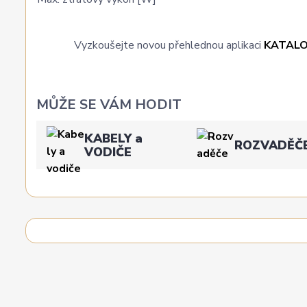
Vyzkoušejte novou přehlednou aplikaci
KATAL
MŮŽE SE VÁM HODIT
KABELY a
ROZVADĚČ
VODIČE