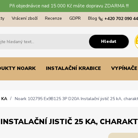
Při objednávce nad 15 000 Kč máte dopravu ZDARMA !!!
ty
Vrácení zboží
Recenze
GDPR
Blog
+420 702 090 4
Hledat
DUKTY NOARK
INSTALAČNÍ KRABICE
VYPÍNAČE
 KA
Noark 102795 Ex9B125 3P D20A Instalační jistič 25 kA, charakte
INSTALAČNÍ JISTIČ 25 KA, CHARAKTE