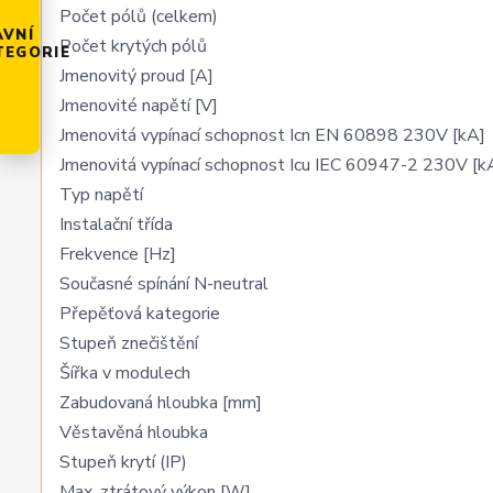
Počet pólů (celkem)
AVNÍ
Počet krytých pólů
TEGORIE
Jmenovitý proud [A]
Jmenovité napětí [V]
Jmenovitá vypínací schopnost Icn EN 60898 230V [kA]
Jmenovitá vypínací schopnost Icu IEC 60947-2 230V [k
Typ napětí
Instalační třída
Frekvence [Hz]
Současné spínání N-neutral
Přepěťová kategorie
Stupeň znečištění
Šířka v modulech
Zabudovaná hloubka [mm]
Věstavěná hloubka
Stupeň krytí (IP)
Max. ztrátový výkon [W]