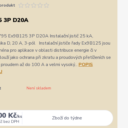
produkt
5 3P D20A
95 Ex9B125 3P D20A Instalační jistič 25 kA,
tika D, 20 A, 3-pól Instalační jističe řady Ex9B125 jsou
éna pro aplikace v oblasti distribuce energie či v
louží jako ochrana při zkratu a proudových přetíženích se
proudem až do 100 A a velmi vysoký...
POPIS
U
t
Není skladem
00 Kč
★★★★★
★★★★★
a
31. července
/
ks
Zboží do týdne
zatím se mi zdá z několika dalších jako jeden z
Výborná komunikace, ochota
Kč
bez DPH
nejlepších
hlavně rychlé dodání. 👍👌