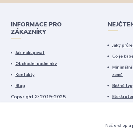
INFORMACE PRO
NEJČTE
ZÁKAZNÍKY
Jaký průře
Jak nakupovat
Co je kab
Obchodní podmínky
Minimální
Kontakty
země
Blog
Běžné typy
Copyright © 2019-2025
Elektrote
schémate
Všechny námi vytvořené obrázky jsou
chráněny autorským právem!
Upozorňujeme, že pokud budou použity na
Náš e-shop a p
jiných webech, budeme uplatňovat