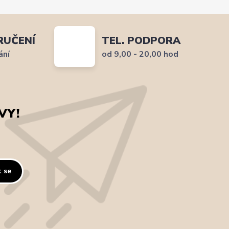
RUČENÍ
TEL. PODPORA
ání
od 9,00 - 20,00 hod
VY!
t se