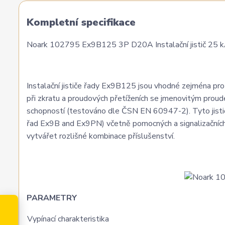
Kompletní specifikace
Noark 102795 Ex9B125 3P D20A Instalační jistič 25 kA,
Instalační jističe řady Ex9B125 jsou vhodné zejména pro a
při zkratu a proudových přetíženích se jmenovitým prou
schopností (testováno dle ČSN EN 60947-2). Tyto jističe
řad Ex9B and Ex9PN) včetně pomocných a signalizačních 
vytvářet rozlišné kombinace příslušenství.
PARAMETRY
Vypínací charakteristika