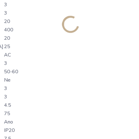
3
3
20
400
20
A]
25
AC
3
50-60
Ne
3
3
4.5
75
Ano
IP20
7.5