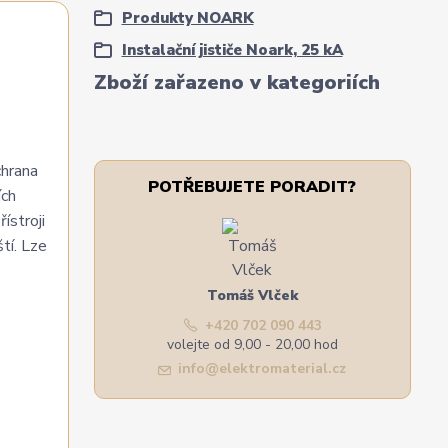
Produkty NOARK
Instalační jističe Noark, 25 kA
Zboží zařazeno v kategoriích
chrana
POTŘEBUJETE PORADIT?
ích
ístroji
tí. Lze
Tomáš Vlček
+420 702 090 443
volejte od 9,00 - 20,00 hod
info@elektromaterial.cz