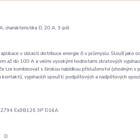
 charakteristika D, 20 A, 3-pól
plikace v oblasti distribuce energie či v průmyslu. Slouží jako o
dem až do 100 A a velmi vysokými hodnotami zkratových vypínac
 lze kombinovat s širokou nabídkou příslušenství (shodným s př
kontaktů, vypínacích spouští, podpěťových a nadpěťových spouš
D