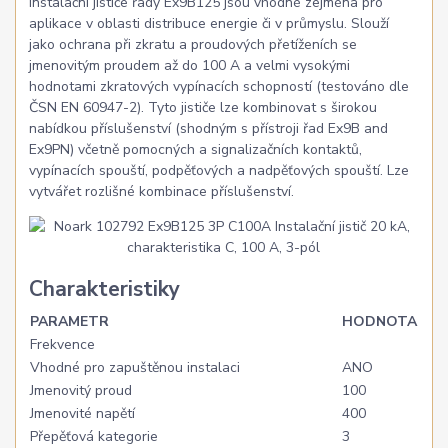
Instalační jističe řady Ex9B125 jsou vhodné zejména pro
aplikace v oblasti distribuce energie či v průmyslu. Slouží
jako ochrana při zkratu a proudových přetíženích se
jmenovitým proudem až do 100 A a velmi vysokými
hodnotami zkratových vypínacích schopností (testováno dle
ČSN EN 60947-2). Tyto jističe lze kombinovat s širokou
nabídkou příslušenství (shodným s přístroji řad Ex9B and
Ex9PN) včetně pomocných a signalizačních kontaktů,
vypínacích spouští, podpěťových a nadpěťových spouští. Lze
vytvářet rozlišné kombinace příslušenství.
Charakteristiky
PARAMETR
HODNOTA
Frekvence
Vhodné pro zapuštěnou instalaci
ANO
Jmenovitý proud
100
Jmenovité napětí
400
Přepěťová kategorie
3