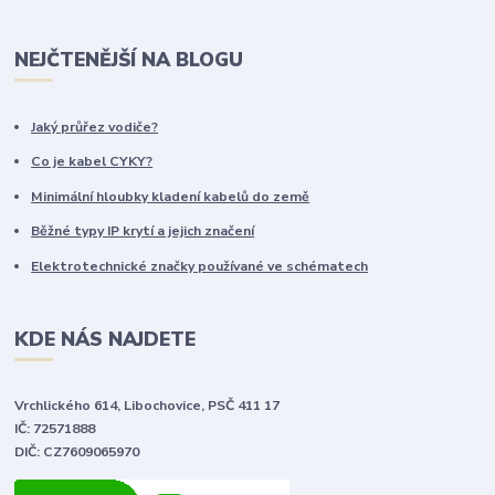
NEJČTENĚJŠÍ NA BLOGU
Jaký průřez vodiče?
Co je kabel CYKY?
Minimální hloubky kladení kabelů do země
Běžné typy IP krytí a jejich značení
Elektrotechnické značky používané ve schématech
KDE NÁS NAJDETE
Vrchlického 614, Libochovice, PSČ 411 17
IČ: 72571888
DIČ: CZ7609065970