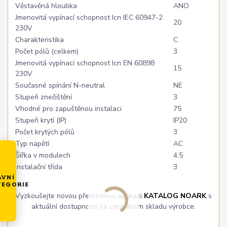
Věstavěná hloubka
ANO
Jmenovitá vypínací schopnost Icn IEC 60947-2
20
230V
Charakteristika
C
Počet pólů (celkem)
3
Jmenovitá vypínací schopnost Icn EN 60898
15
230V
Současné spínání N-neutral
NE
Stupeň znečištění
3
Vhodné pro zapuštěnou instalaci
75
Stupeň krytí (IP)
IP20
Počet krytých pólů
3
Typ napětí
AC
Šířka v modulech
4.5
Instalační třída
3
AVNÍ
TEGORIE
Vyzkoušejte novou přehlednou aplikaci
KATALOG NOARK
s
aktuální dostupností na centrálním skladu výrobce.