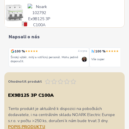
Napsali o nás
100 %
100 %
★★★★★
★★★★★
 srpna
4. srpna
Široký výběr, milý a vstřícný personál. Mohu jedině
Vše super
doporučit.
Ohodnotit produkt
EX9B125 3P C100A
Tento produkt je aktuálně k dispozici na pobočkách
dodavatele, i na centrálním skladu NOARK Electric Europe
s.r.o. v počtu >250 ks, doručení k nám bude trvat 3 dny.
POPIS PRODUKTU