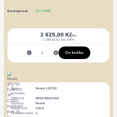
Dostupnost
DO 3 DNŮ
2 625,00 Kč
/
ks
2 169,42 Kč
bez DPH
Do košíku
Číslo
Noark 102792
produktu:
EAN kód:
8592765027931
Výrobce:
Noark
Max.proud:
100 A
Charakteristika
C