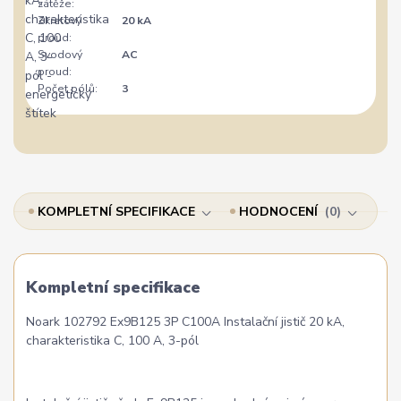
zátěže:
Zkratový
20 kA
proud:
Svodový
AC
proud:
Počet pólů:
3
KOMPLETNÍ SPECIFIKACE
HODNOCENÍ
0
Kompletní specifikace
Noark 102792 Ex9B125 3P C100A Instalační jistič 20 kA,
charakteristika C, 100 A, 3-pól