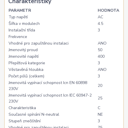
Charakteristiky
PARAMETR
HODNOTA
Typ napětí
AC
Šířka v modulech
4.5
Instalační třída
3
Frekvence
Vhodné pro zapuštěnou instalaci
ANO
Jmenovitý proud
50
Jmenovité napětí
400
Přepěťová kategorie
3
Věstavěná hloubka
ANO
Počet pólů (celkem)
3
Jmenovitá vypínací schopnost Icn EN 60898
20
230V
Jmenovitá vypínací schopnost Icn IEC 60947-2
25
230V
Charakteristika
C
Současné spínání N-neutral
NE
Stupeň znečištění
3
Vhodné pro zapuštěnou instalaci
75