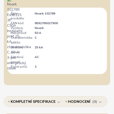
Číslo
Noark 102789
produktu:
EAN kód:
8592765027900
Výrobce:
Noark
Max.proud:
50 A
Charakteristika
C
zátěže:
Zkratový
25 kA
proud:
Svodový
AC
proud:
Počet pólů:
3
KOMPLETNÍ SPECIFIKACE
HODNOCENÍ
0