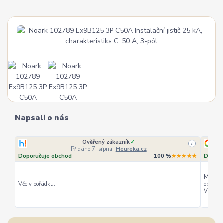
Napsali o nás
Ověřený zákazník
✓
i
Přidáno 7. srpna
·
Heureka.cz
Doporučuje obchod
100 %
★★★★★
Doporu
Můžu ho
Vče v pořádku.
objedná
Vřele d