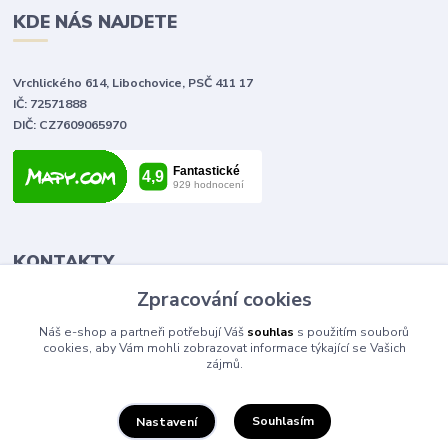
KDE NÁS NAJDETE
Vrchlického 614, Libochovice, PSČ 411 17
IČ: 72571888
DIČ: CZ7609065970
KONTAKTY
Zpracování cookies
Tomáš Vlček
Náš e-shop a partneři potřebují Váš
souhlas
s použitím souborů
+420 702 090 443
cookies, aby Vám mohli zobrazovat informace týkající se Vašich
volejte od 9,00 - 20,00 hod
zájmů.
info@elektromaterial.cz
Souhlasím
Nastavení