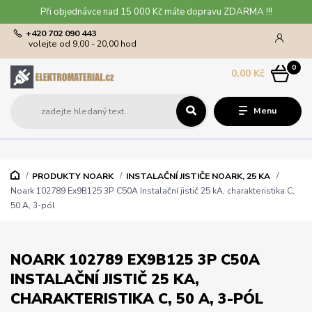
Při objednávce nad 15 000 Kč máte dopravu ZDARMA !!!
+420 702 090 443
volejte od 9,00 - 20,00 hod
0
0,00 Kč
Menu
PRODUKTY NOARK
INSTALAČNÍ JISTIČE NOARK, 25 KA
Noark 102789 Ex9B125 3P C50A Instalační jistič 25 kA, charakteristika C,
50 A, 3-pól
NOARK 102789 EX9B125 3P C50A
INSTALAČNÍ JISTIČ 25 KA,
CHARAKTERISTIKA C, 50 A, 3-PÓL