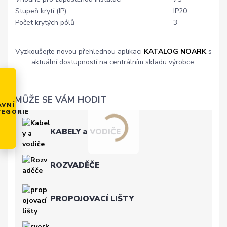
Stupeň krytí (IP)
IP20
Počet krytých pólů
3
Vyzkoušejte novou přehlednou aplikaci
KATALOG NOARK
s
aktuální dostupností na centrálním skladu výrobce.
MŮŽE SE VÁM HODIT
AVNÍ
TEGORIE
KABELY a VODIČE
ROZVADĚČE
PROPOJOVACÍ LIŠTY