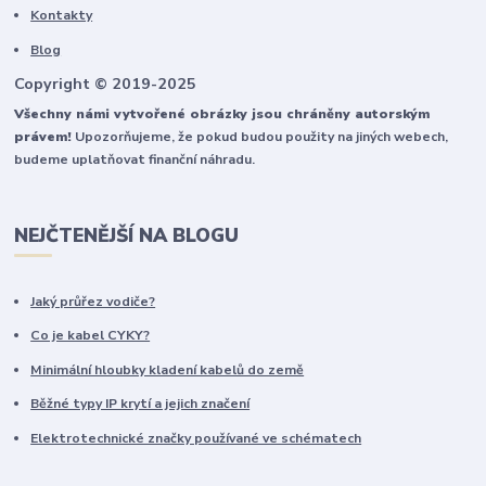
Kontakty
Blog
Copyright © 2019-2025
Všechny námi vytvořené obrázky jsou chráněny autorským
právem!
Upozorňujeme, že pokud budou použity na jiných webech,
budeme uplatňovat finanční náhradu.
NEJČTENĚJŠÍ NA BLOGU
Jaký průřez vodiče?
Co je kabel CYKY?
Minimální hloubky kladení kabelů do země
Běžné typy IP krytí a jejich značení
Elektrotechnické značky používané ve schématech