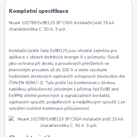
Kompletní specifikace
Noark 102789 Ex9B125 3P C50A Instalační jistič 25 kA,
charakteristika C, 50 A, 3-pól
Instalační jističe řady Ex9B125 jsou vhodné zejména pro
aplikace v oblasti distribuce energie či v průmyslu. Slouží
jako ochrana při zkratu a proudových přetíženích se
jmenovitým proudem až do 100 A a velmi vysokými
hodnotami zkratových vypínacích schopností (testováno dle
ČSN EN 60947-2). Tyto jističe lze kombinovat s širokou
nabídkou příslušenství (shodným s přístroji řad Ex9B and
Ex9PN) včetně pomocných a signalizačních kontaktů,
vypínacích spouští, podpěťových a nadpěťových spouští. Lze
vytvářet rozlišné kombinace příslušenství.