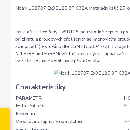
Noark 102787 Ex9B125 3P C32A Instalační jistič 25 kA,
Instalační jističe řady Ex9B125 jsou vhodné zejména pro a
při zkratu a proudových přetíženích se jmenovitým prou
schopností (testováno dle ČSN EN 60947-2). Tyto jističe
řad Ex9B and Ex9PN) včetně pomocných a signalizačních 
vytvářet rozlišné kombinace příslušenství.
Charakteristiky
PARAMETR
H
Instalační třída
3
Frekvence
Vhodné pro zapuštěnou instalaci
A
Jmenovitý proud
32