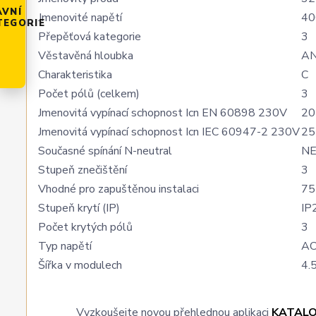
AVNÍ
Jmenovité napětí
40
TEGORIE
Přepěťová kategorie
3
Věstavěná hloubka
A
Charakteristika
C
Počet pólů (celkem)
3
Jmenovitá vypínací schopnost Icn EN 60898 230V
20
Jmenovitá vypínací schopnost Icn IEC 60947-2 230V
25
Současné spínání N-neutral
N
Stupeň znečištění
3
Vhodné pro zapuštěnou instalaci
75
Stupeň krytí (IP)
IP
Počet krytých pólů
3
Typ napětí
A
Šířka v modulech
4.
Vyzkoušejte novou přehlednou aplikaci
KATAL