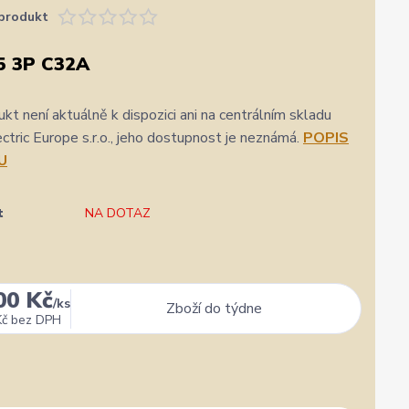
produkt
5 3P C32A
kt není aktuálně k dispozici ani na centrálním skladu
ric Europe s.r.o., jeho dostupnost je neznámá.
POPIS
U
t
NA DOTAZ
00 Kč
/
ks
Zboží do týdne
Kč
bez DPH
✓
Veronika Veverková
✓
i
i
a.cz
Přidáno 4. srpna
·
Google
0 %
★★★★★
Doporučuje obchod
100 %
★★★★★
Dopor