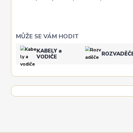
MŮŽE SE VÁM HODIT
KABELY a
ROZVADĚČ
VODIČE