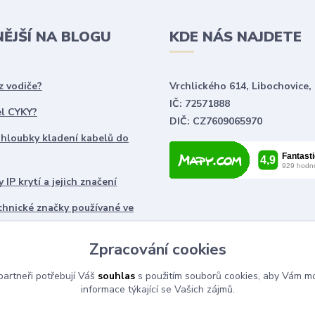
NĚJŠÍ NA BLOGU
KDE NÁS NAJDETE
z vodiče?
Vrchlického 614, Libochovice,
IČ: 72571888
el CYKY?
DIČ: CZ7609065970
 hloubky kladení kabelů do
 IP krytí a jejich značení
chnické značky používané ve
ch
Zpracování cookies
artneři potřebují Váš
souhlas
s použitím souborů cookies, aby Vám mo
informace týkající se Vašich zájmů.