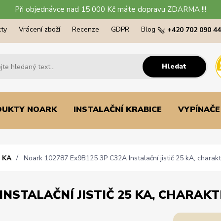
Při objednávce nad 15 000 Kč máte dopravu ZDARMA !!!
ty
Vrácení zboží
Recenze
GDPR
Blog
+420 702 090 4
Hledat
DUKTY NOARK
INSTALAČNÍ KRABICE
VYPÍNAČE
 KA
Noark 102787 Ex9B125 3P C32A Instalační jistič 25 kA, charakte
INSTALAČNÍ JISTIČ 25 KA, CHARAKTE