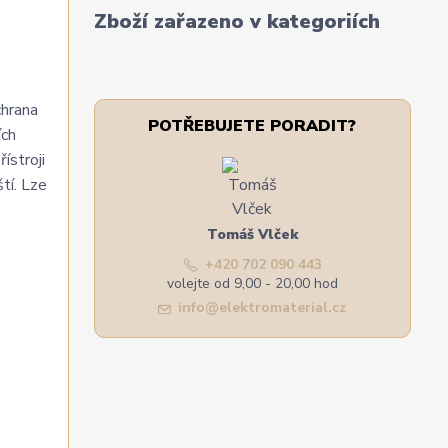
Zboží zařazeno v kategoriích
chrana
POTŘEBUJETE PORADIT?
ích
ístroji
tí. Lze
Tomáš Vlček
+420 702 090 443
volejte od 9,00 - 20,00 hod
info@elektromaterial.cz