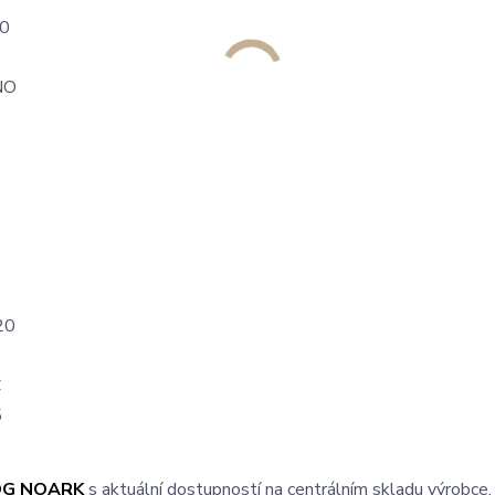
0
NO
E
20
C
5
OG NOARK
s aktuální dostupností na centrálním skladu výrobce.