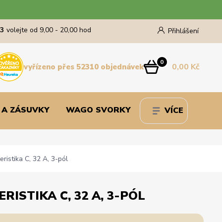
43
volejte od 9,00 - 20,00 hod
Přihlášení
0
0,00 Kč
vyřízeno přes 52310 objednávek
 A ZÁSUVKY
WAGO SVORKY
VÍCE
ristika C, 32 A, 3-pól
RISTIKA C, 32 A, 3-PÓL