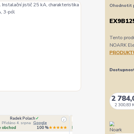
Ohodnotit 
EX9B12
Tento produ
NOARK Elect
PRODUKT
Dostupnos
2 784,
2 300,83 
Radek Polach
✓
Ověřený zákazník
i
Přidáno 4. srpna
·
Google
Přidáno 4. srpna
·
Heurek
e obchod
100 %
★★★★★
Doporučuje obchod
10