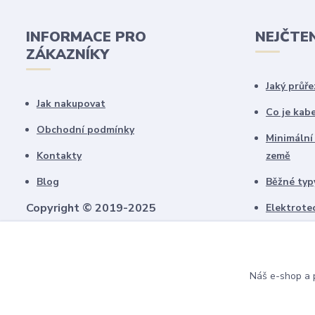
INFORMACE PRO
NEJČTE
ZÁKAZNÍKY
Jaký průře
Jak nakupovat
Co je kab
Obchodní podmínky
Minimální
Kontakty
země
Blog
Běžné typy
Copyright © 2019-2025
Elektrote
schémate
Všechny námi vytvořené obrázky jsou
chráněny autorským právem!
Upozorňujeme, že pokud budou použity na
Náš e-shop a p
jiných webech, budeme uplatňovat
finanční náhradu.