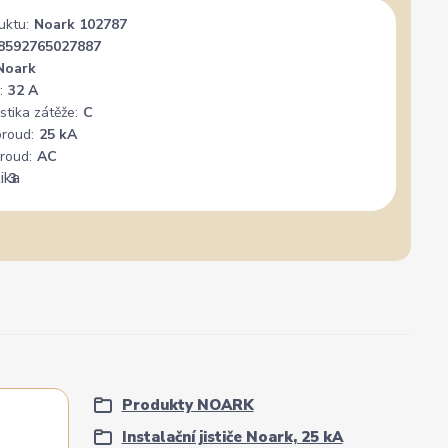
uktu:
Noark 102787
Široký výběr, milý a vstřícný personál. Mohu
Vše su
8592765027887
jedině doporučit.
Noark
:
32 A
stika zátěže:
C
proud:
25 kA
roud:
AC
:
3
Produkty NOARK
Instalační jističe Noark, 25 kA