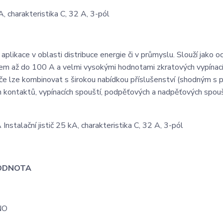
 charakteristika C, 32 A, 3-pól
plikace v oblasti distribuce energie či v průmyslu. Slouží jako o
dem až do 100 A a velmi vysokými hodnotami zkratových vypínac
 lze kombinovat s širokou nabídkou příslušenství (shodným s př
kontaktů, vypínacích spouští, podpěťových a nadpěťových spouš
ODNOTA
NO