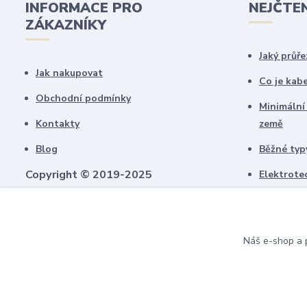
INFORMACE PRO
NEJČTE
ZÁKAZNÍKY
Jaký průře
Jak nakupovat
Co je kab
Obchodní podmínky
Minimální
Kontakty
země
Blog
Běžné typy
Copyright © 2019-2025
Elektrote
schémate
Všechny námi vytvořené obrázky jsou
chráněny autorským právem!
Upozorňujeme, že pokud budou použity na
Náš e-shop a p
jiných webech, budeme uplatňovat
finanční náhradu.