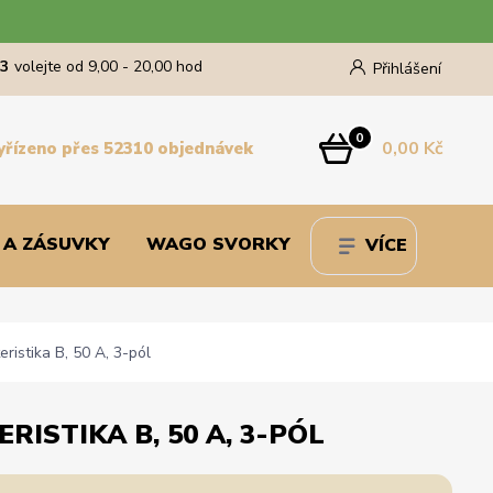
43
volejte od 9,00 - 20,00 hod
Přihlášení
0
0,00 Kč
yřízeno přes 52310 objednávek
 A ZÁSUVKY
WAGO SVORKY
VÍCE
ristika B, 50 A, 3-pól
RISTIKA B, 50 A, 3-PÓL