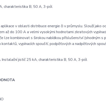
 charakteristika B, 50 A, 3-pól
plikace v oblasti distribuce energie či v průmyslu. Slouží jako o
dem až do 100 A a velmi vysokými hodnotami zkratových vypínac
 lze kombinovat s širokou nabídkou příslušenství (shodným s př
kontaktů, vypínacích spouští, podpěťových a nadpěťových spouš
ODNOTA
NO