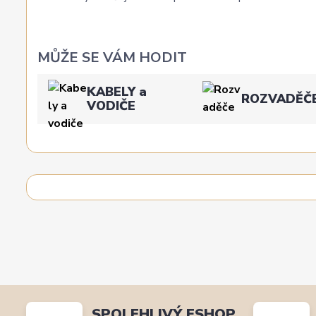
MŮŽE SE VÁM HODIT
KABELY a
ROZVADĚČ
VODIČE
SPOLEHLIVÝ ESHOP