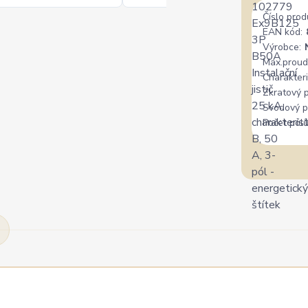
Číslo prod
EAN kód:
Výrobce:
Max.proud
Charakteri
Zkratový 
Svodový p
Počet pólů