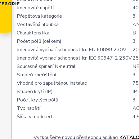
TEGORIE
Jmenovité napětí
40
Přepěťová kategorie
3
Věstavěná hloubka
A
Charakteristika
B
Počet pólů (celkem)
3
Jmenovitá vypínací schopnost Icn EN 60898 230V
20
Jmenovitá vypínací schopnost Icn IEC 60947-2 230V
25
Současné spínání N-neutral
N
Stupeň znečištění
3
Vhodné pro zapuštěnou instalaci
75
Stupeň krytí (IP)
IP
Počet krytých pólů
3
Typ napětí
A
Šířka v modulech
4.
Vyzkoušejte novou přehlednou aplikaci
KATAL