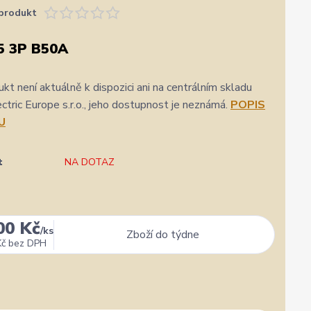
produkt
5 3P B50A
kt není aktuálně k dispozici ani na centrálním skladu
ric Europe s.r.o., jeho dostupnost je neznámá.
POPIS
U
t
NA DOTAZ
00 Kč
/
ks
Zboží do týdne
Kč
bez DPH
★★★★★
★★★★★
a
31. července
zatím se mi zdá z několika dalších jako jeden z
Výborná komunikace, ochota
nejlepších
hlavně rychlé dodání. 👍👌