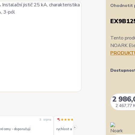
Ohodnotit 
EX9B12
Tento produ
NOARK Elect
PRODUKT
Dostupnos
2 986,
2 467,77 
★★★★★
3. srpna
1. srpn
»
é ceny - doporučuji.
rychlost a kvalitu objednavky