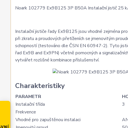
Noark 102779 Ex9B125 3P B50A Instalační jistič 25 kA,
Instalační jističe řady Ex9B125 jsou vhodné zejména pro a
při zkratu a proudových přetíženích se jmenovitým prou
schopností (testováno dle ČSN EN 60947-2). Tyto jističe
řad Ex9B and Ex9PN) včetně pomocných a signalizačních 
vytvářet rozlišné kombinace příslušenství.
Charakteristiky
PARAMETR
H
Instalační třída
3
Frekvence
Vhodné pro zapuštěnou instalaci
A
Jmenovitý proud
50
AVNÍ