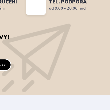
RUČENÍ
TEL. PODPORA
ání
od 9,00 - 20,00 hod
VY!
t se