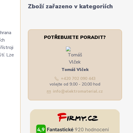
Zboží zařazeno v kategoriích
chrana
POTŘEBUJETE PORADIT?
ích
ístroji
tí. Lze
Tomáš Vlček
+420 702 090 443
volejte od 9,00 - 20,00 hod
info@elektromaterial.cz