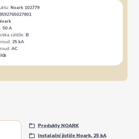
uktu:
Noark 102779
8592765027801
Noark
:
50 A
stika zátěže:
B
proud:
25 kA
roud:
AC
:
3
Produkty NOARK
Instalační jističe Noark, 25 kA