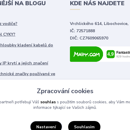
NĚJŠÍ NA BLOGU
KDE NÁS NAJDETE
z vodiče?
Vrchlického 614, Libochovice,
IČ: 72571888
el CYKY?
DIČ: CZ7609065970
 hloubky kladení kabelů do
 IP krytí a jejich značení
chnické značky používané ve
ch
Zpracování cookies
artneři potřebují Váš
souhlas
s použitím souborů cookies, aby Vám mo
informace týkající se Vašich zájmů.
Souhlasím
Nastavení