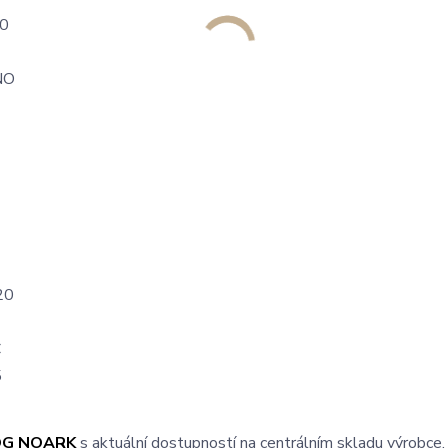
0
NO
E
20
C
5
OG NOARK
s aktuální dostupností na centrálním skladu výrobce.