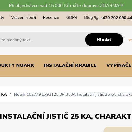
Při objednávce nad 15 000 Kč máte dopravu ZDARMA !!!
ty
Vrácení zboží
Recenze
GDPR
Blog
+420 702 090 4
Hledat
v
DUKTY NOARK
INSTALAČNÍ KRABICE
VYPÍNAČE
 KA
Noark 102779 Ex9B125 3P B50A Instalační jistič 25 kA, charakte
INSTALAČNÍ JISTIČ 25 KA, CHARAKTE