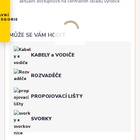
aktuální dostupností na centrálním skladu výrobce.
AVNÍ
TEGORIE
MŮŽE SE VÁM HODIT
KABELY a VODIČE
ROZVADĚČE
PROPOJOVACÍ LIŠTY
SVORKY