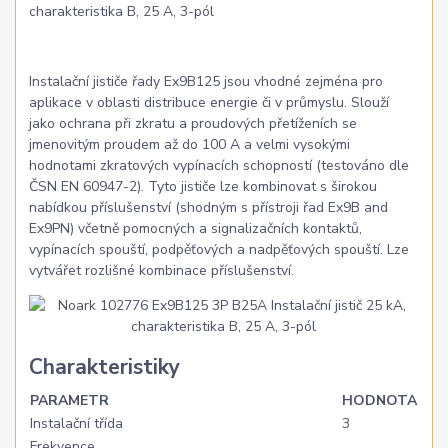
charakteristika B, 25 A, 3-pól
Instalační jističe řady Ex9B125 jsou vhodné zejména pro
aplikace v oblasti distribuce energie či v průmyslu. Slouží
jako ochrana při zkratu a proudových přetíženích se
jmenovitým proudem až do 100 A a velmi vysokými
hodnotami zkratových vypínacích schopností (testováno dle
ČSN EN 60947-2). Tyto jističe lze kombinovat s širokou
nabídkou příslušenství (shodným s přístroji řad Ex9B and
Ex9PN) včetně pomocných a signalizačních kontaktů,
vypínacích spouští, podpěťových a nadpěťových spouští. Lze
vytvářet rozlišné kombinace příslušenství.
Charakteristiky
PARAMETR
HODNOTA
Instalační třída
3
Frekvence