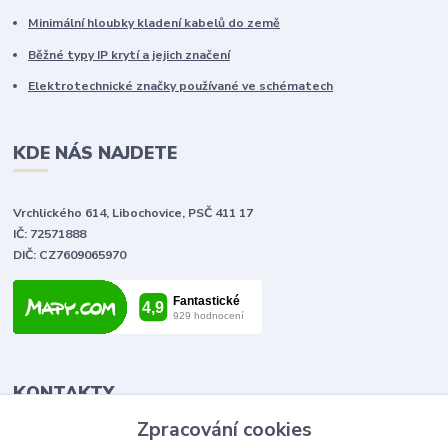
Minimální hloubky kladení kabelů do země
Běžné typy IP krytí a jejich značení
Elektrotechnické značky používané ve schématech
KDE NÁS NAJDETE
Vrchlického 614, Libochovice, PSČ 411 17
IČ: 72571888
DIČ: CZ7609065970
KONTAKTY
Zpracování cookies