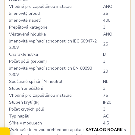
Vhodné pro zapuštěnou instalaci
ANO
Jmenovitý proud
25
Jmenovité napětí
400
Přepěťová kategorie
3
Věstavěná hloubka
ANO
Jmenovitá vypínací schopnost Icn IEC 60947-2
25
230V
Charakteristika
B
Počet pólů (celkem)
3
Jmenovitá vypínací schopnost Icn EN 60898
20
230V
Současné spínání N-neutral
NE
Stupeň znečištění
3
Vhodné pro zapuštěnou instalaci
75
Stupeň krytí (IP)
IP20
Počet krytých pólů
3
Typ napětí
AC
Šířka v modulech
4.5
Vyzkoušejte novou přehlednou aplikaci
KATALOG NOARK
s