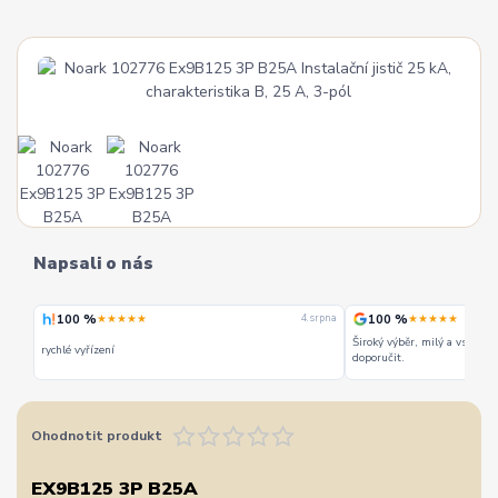
Napsali o nás
100 %
100 %
★★★★★
★★★★★
 srpna
4. srpna
Široký výběr, milý a vstřícn
rychlé vyřízení
doporučit.
Ohodnotit produkt
EX9B125 3P B25A