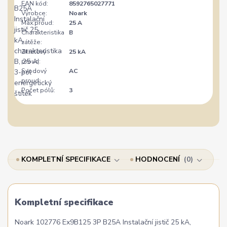
EAN kód:
8592765027771
Výrobce:
Noark
Max.proud:
25 A
Charakteristika
B
zátěže:
Zkratový
25 kA
proud:
Svodový
AC
proud:
Počet pólů:
3
KOMPLETNÍ SPECIFIKACE
HODNOCENÍ
0
Kompletní specifikace
Noark 102776 Ex9B125 3P B25A Instalační jistič 25 kA,