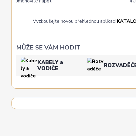
Jmenovité napětí
40
Vyzkoušejte novou přehlednou aplikaci
KATAL
MŮŽE SE VÁM HODIT
KABELY a
ROZVADĚČ
VODIČE