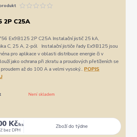
produkt
5 2P C25A
56 Ex9B125 2P C25A Instalační jistič 25 kA,
tika C, 25 A, 2-pól Instalační jističe řady Ex9B125 jsou
éna pro aplikace v oblasti distribuce energie či v
louží jako ochrana při zkratu a proudových přetíženích se
proudem až do 100 A a velmi vysoký...
POPIS
U
t
Není skladem
00 Kč
★★★★★
★★★★★
a
1. srpna
/
ks
Zboží do týdne
zatím se mi zdá z několika d
Kč
bez DPH
rychlost a kvalitu objednavky
nejlepších