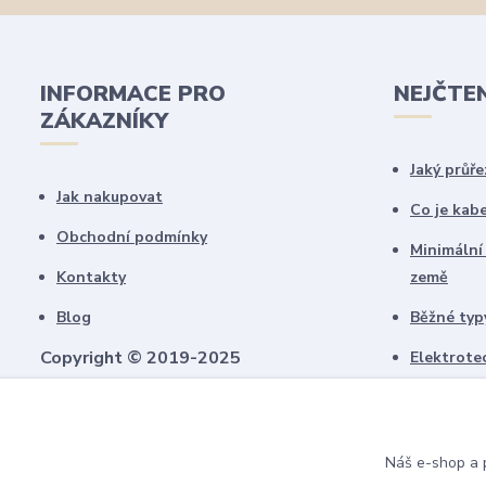
INFORMACE PRO
NEJČTE
ZÁKAZNÍKY
Jaký průře
Jak nakupovat
Co je kab
Obchodní podmínky
Minimální
Kontakty
země
Blog
Běžné typy
Copyright © 2019-2025
Elektrote
schémate
Všechny námi vytvořené obrázky jsou
chráněny autorským právem!
Upozorňujeme, že pokud budou použity na
Náš e-shop a p
jiných webech, budeme uplatňovat