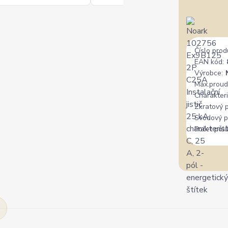
Číslo prod
EAN kód:
Výrobce:
Max.proud
Charakteri
Zkratový 
Svodový p
Počet pólů