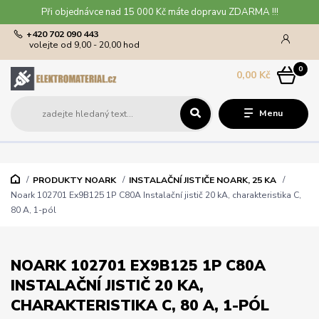
Při objednávce nad 15 000 Kč máte dopravu ZDARMA !!!
+420 702 090 443
volejte od 9,00 - 20,00 hod
0
0,00 Kč
Menu
PRODUKTY NOARK
INSTALAČNÍ JISTIČE NOARK, 25 KA
Noark 102701 Ex9B125 1P C80A Instalační jistič 20 kA, charakteristika C,
80 A, 1-pól
NOARK 102701 EX9B125 1P C80A
INSTALAČNÍ JISTIČ 20 KA,
CHARAKTERISTIKA C, 80 A, 1-PÓL