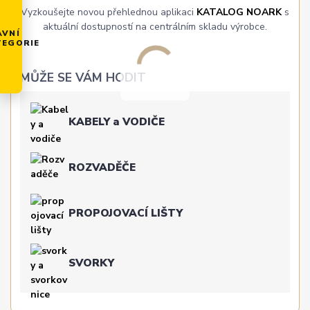
Vyzkoušejte novou přehlednou aplikaci
KATALOG NOARK
s
aktuální dostupností na centrálním skladu výrobce.
AVNÍ
TEGORIE
MŮŽE SE VÁM HODIT
KABELY a VODIČE
ROZVADĚČE
PROPOJOVACÍ LIŠTY
SVORKY