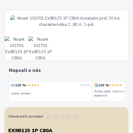
Napsali o nás
100 %
100 %
★★★★★
★★★★★
 srpna
4. srpna
Široký výběr, milý a vstřícn
rychlé vyřízení
doporučit.
Ohodnotit produkt
EX9B125 1P C80A