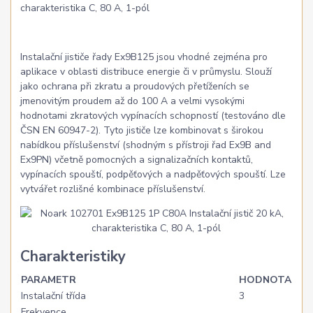
charakteristika C, 80 A, 1-pól
Instalační jističe řady Ex9B125 jsou vhodné zejména pro
aplikace v oblasti distribuce energie či v průmyslu. Slouží
jako ochrana při zkratu a proudových přetíženích se
jmenovitým proudem až do 100 A a velmi vysokými
hodnotami zkratových vypínacích schopností (testováno dle
ČSN EN 60947-2). Tyto jističe lze kombinovat s širokou
nabídkou příslušenství (shodným s přístroji řad Ex9B and
Ex9PN) včetně pomocných a signalizačních kontaktů,
vypínacích spouští, podpěťových a nadpěťových spouští. Lze
vytvářet rozlišné kombinace příslušenství.
Charakteristiky
PARAMETR
HODNOTA
Instalační třída
3
Frekvence