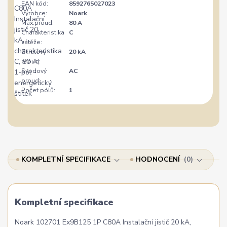
EAN kód:
8592765027023
Výrobce:
Noark
Max.proud:
80 A
Charakteristika
C
zátěže:
Zkratový
20 kA
proud:
Svodový
AC
proud:
Počet pólů:
1
KOMPLETNÍ SPECIFIKACE
HODNOCENÍ
0
Kompletní specifikace
Noark 102701 Ex9B125 1P C80A Instalační jistič 20 kA,