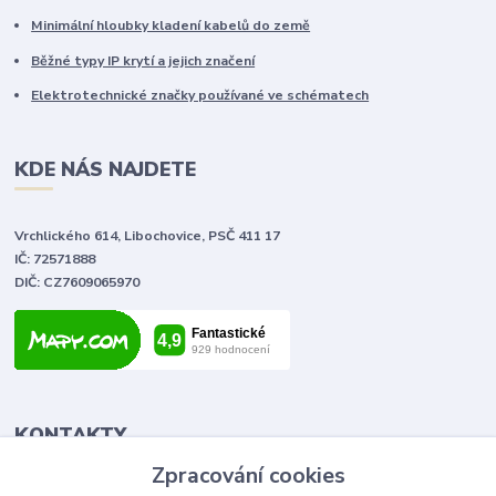
Minimální hloubky kladení kabelů do země
Běžné typy IP krytí a jejich značení
Elektrotechnické značky používané ve schématech
KDE NÁS NAJDETE
Vrchlického 614, Libochovice, PSČ 411 17
IČ: 72571888
DIČ: CZ7609065970
KONTAKTY
Zpracování cookies