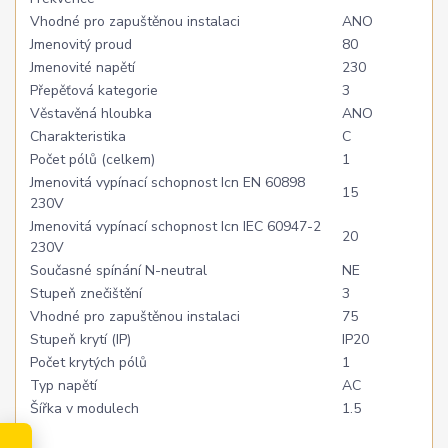
Vhodné pro zapuštěnou instalaci
ANO
Jmenovitý proud
80
Jmenovité napětí
230
Přepěťová kategorie
3
Věstavěná hloubka
ANO
Charakteristika
C
Počet pólů (celkem)
1
Jmenovitá vypínací schopnost Icn EN 60898
15
230V
Jmenovitá vypínací schopnost Icn IEC 60947-2
20
230V
Současné spínání N-neutral
NE
Stupeň znečištění
3
Vhodné pro zapuštěnou instalaci
75
Stupeň krytí (IP)
IP20
Počet krytých pólů
1
Typ napětí
AC
Šířka v modulech
1.5