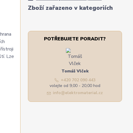
Zboží zařazeno v kategoriích
chrana
POTŘEBUJETE PORADIT?
ích
ístroji
tí. Lze
Tomáš Vlček
+420 702 090 443
volejte od 9,00 - 20,00 hod
info@elektromaterial.cz