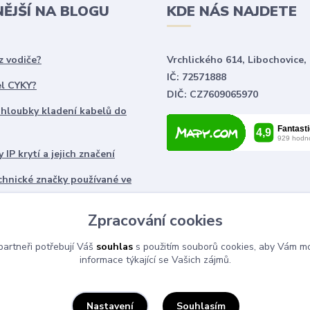
NĚJŠÍ NA BLOGU
KDE NÁS NAJDETE
z vodiče?
Vrchlického 614, Libochovice,
IČ: 72571888
el CYKY?
DIČ: CZ7609065970
 hloubky kladení kabelů do
 IP krytí a jejich značení
chnické značky používané ve
ch
Zpracování cookies
artneři potřebují Váš
souhlas
s použitím souborů cookies, aby Vám mo
informace týkající se Vašich zájmů.
Souhlasím
Nastavení