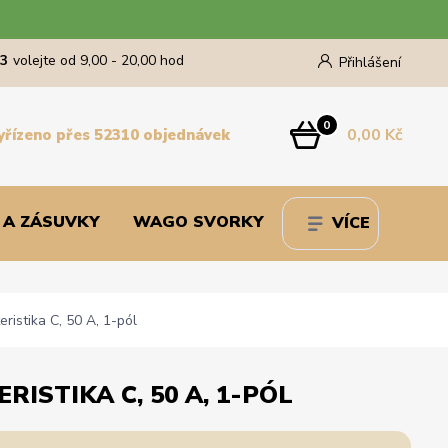
43
volejte od 9,00 - 20,00 hod
Přihlášení
0
0,00 Kč
yřízeno přes 52310 objednávek
 A ZÁSUVKY
WAGO SVORKY
VÍCE
ristika C, 50 A, 1-pól
RISTIKA C, 50 A, 1-PÓL