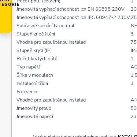
Počet pólů (celkem)
1
TEGORIE
Jmenovitá vypínací schopnost Icn EN 60898 230V
20
Jmenovitá vypínací schopnost Icn IEC 60947-2 230V
25
Současné spínání N-neutral
N
Stupeň znečištění
3
Vhodné pro zapuštěnou instalaci
75
Stupeň krytí (IP)
IP
Počet krytých pólů
1
Typ napětí
A
Šířka v modulech
1.
Instalační třída
3
Frekvence
Vhodné pro zapuštěnou instalaci
A
Jmenovitý proud
50
Jmenovité napětí
23
Vyzkoušejte novou přehlednou aplikaci
KATAL