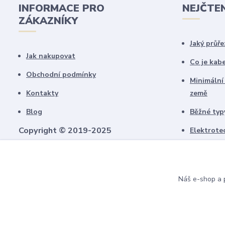
INFORMACE PRO
NEJČTE
ZÁKAZNÍKY
Jaký průře
Jak nakupovat
Co je kab
Obchodní podmínky
Minimální
Kontakty
země
Blog
Běžné typy
Copyright © 2019-2025
Elektrote
schémate
Všechny námi vytvořené obrázky jsou
chráněny autorským právem!
Upozorňujeme, že pokud budou použity na
Náš e-shop a p
jiných webech, budeme uplatňovat
finanční náhradu.