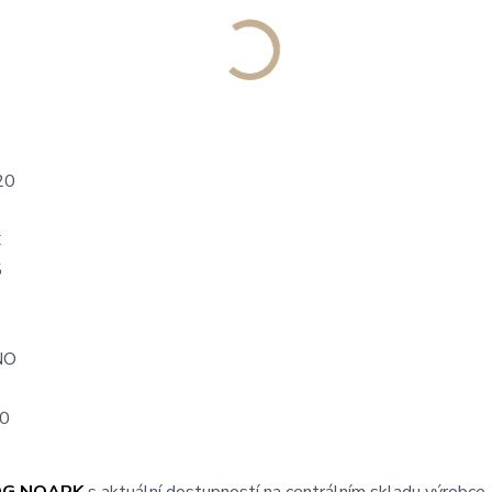
E
20
C
5
NO
0
OG NOARK
s aktuální dostupností na centrálním skladu výrobce.