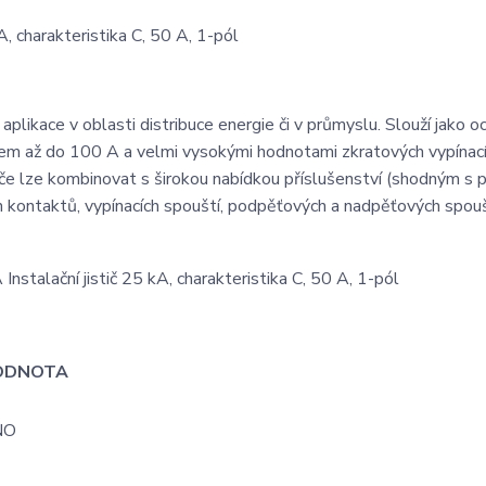
 charakteristika C, 50 A, 1-pól
plikace v oblasti distribuce energie či v průmyslu. Slouží jako o
dem až do 100 A a velmi vysokými hodnotami zkratových vypínac
 lze kombinovat s širokou nabídkou příslušenství (shodným s př
kontaktů, vypínacích spouští, podpěťových a nadpěťových spouš
ODNOTA
NO