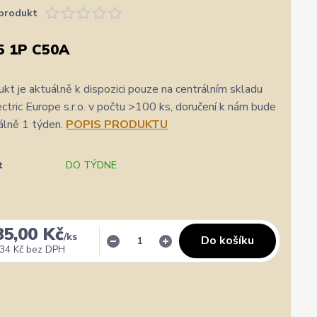
produkt
5 1P C50A
kt je aktuálně k dispozici pouze na centrálním skladu
ric Europe s.r.o. v počtu >100 ks, doručení k nám bude
álně 1 týden.
POPIS PRODUKTU
t
DO TÝDNE
85,00 Kč
/
ks
Do košíku
34 Kč
bez DPH
✓
Veronika Veverková
✓
i
i
a.cz
Přidáno 4. srpna
·
Google
0 %
★★★★★
Doporučuje obchod
100 %
★★★★★
Dopor