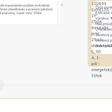
»
tit maximálním počtem hvězdiček,
Číslo prod
řízení objednávky a precizní zabalení.
rychlé vyřízení
ceny
+
+
EAN kód:
k popsány, super ceny. Vřele
Výrobce:
Max.proud
Charakteri
Zkratový 
Svodový p
Počet pólů