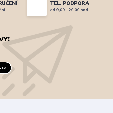
RUČENÍ
TEL. PODPORA
ání
od 9,00 - 20,00 hod
VY!
t se