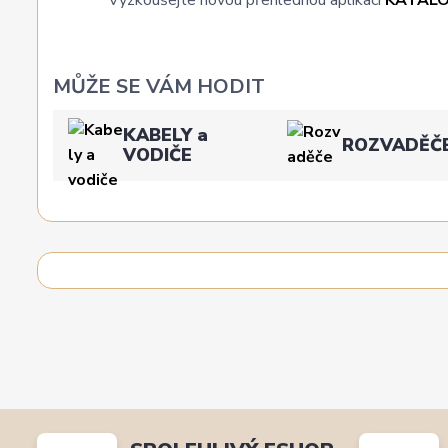
MŮŽE SE VÁM HODIT
KABELY a
ROZVADĚČ
VODIČE