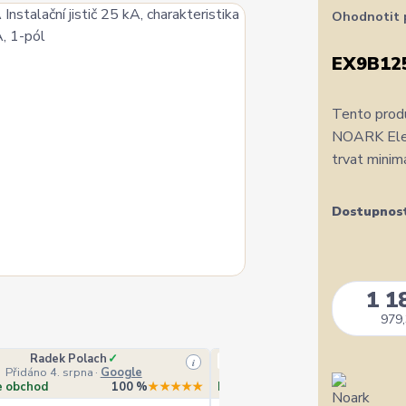
Ohodnotit 
EX9B12
Tento produ
NOARK Elect
trvat minim
Dostupnos
1 1
979,
Radek Polach
✓
Ověřený zákazník
i
Přidáno 4. srpna
·
Google
Přidáno 4. srpna
·
Heurek
e obchod
100 %
★★★★★
Doporučuje obchod
10