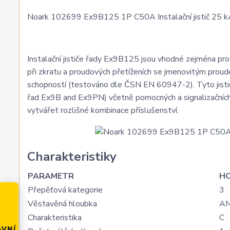
Noark 102699 Ex9B125 1P C50A Instalační jistič 25 kA,
Instalační jističe řady Ex9B125 jsou vhodné zejména pro a
při zkratu a proudových přetíženích se jmenovitým prou
schopností (testováno dle ČSN EN 60947-2). Tyto jističe
řad Ex9B and Ex9PN) včetně pomocných a signalizačních 
vytvářet rozlišné kombinace příslušenství.
Charakteristiky
PARAMETR
H
Přepěťová kategorie
3
Věstavěná hloubka
A
Charakteristika
C
AVNÍ