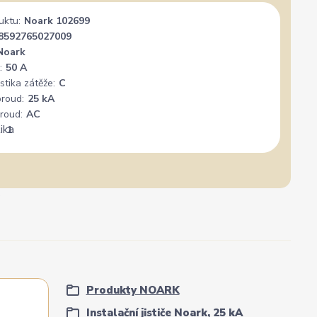
uktu:
Noark 102699
Široký výběr, milý a vstřícný personál. Mohu
Vše su
8592765027009
jedině doporučit.
Noark
:
50 A
stika zátěže:
C
proud:
25 kA
roud:
AC
:
1
Produkty NOARK
Instalační jističe Noark, 25 kA