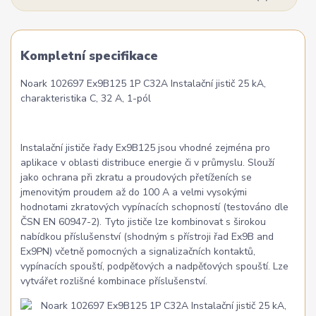
Kompletní specifikace
Noark 102697 Ex9B125 1P C32A Instalační jistič 25 kA,
charakteristika C, 32 A, 1-pól
Instalační jističe řady Ex9B125 jsou vhodné zejména pro
aplikace v oblasti distribuce energie či v průmyslu. Slouží
jako ochrana při zkratu a proudových přetíženích se
jmenovitým proudem až do 100 A a velmi vysokými
hodnotami zkratových vypínacích schopností (testováno dle
ČSN EN 60947-2). Tyto jističe lze kombinovat s širokou
nabídkou příslušenství (shodným s přístroji řad Ex9B and
Ex9PN) včetně pomocných a signalizačních kontaktů,
vypínacích spouští, podpěťových a nadpěťových spouští. Lze
vytvářet rozlišné kombinace příslušenství.