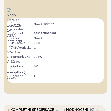
Číslo
Noark 102697
produktu:
EAN kód:
8592765026989
Výrobce:
Noark
Max.proud:
32 A
Charakteristika
C
zátěže:
Zkratový
25 kA
proud:
Svodový
AC
proud:
Počet pólů:
1
KOMPLETNÍ SPECIFIKACE
HODNOCENÍ
0