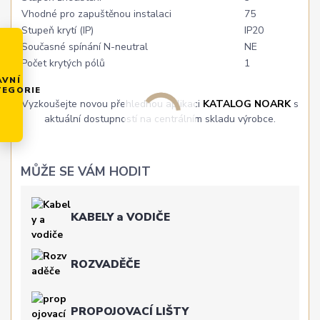
Vhodné pro zapuštěnou instalaci
75
Stupeň krytí (IP)
IP20
Současné spínání N-neutral
NE
Počet krytých pólů
1
AVNÍ
TEGORIE
Vyzkoušejte novou přehlednou aplikaci
KATALOG NOARK
s
aktuální dostupností na centrálním skladu výrobce.
MŮŽE SE VÁM HODIT
KABELY a VODIČE
ROZVADĚČE
PROPOJOVACÍ LIŠTY