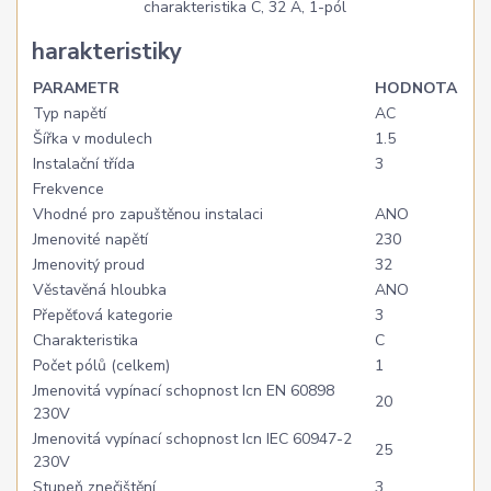
harakteristiky
PARAMETR
HODNOTA
Typ napětí
AC
Šířka v modulech
1.5
Instalační třída
3
Frekvence
Vhodné pro zapuštěnou instalaci
ANO
Jmenovité napětí
230
Jmenovitý proud
32
Věstavěná hloubka
ANO
Přepěťová kategorie
3
Charakteristika
C
Počet pólů (celkem)
1
Jmenovitá vypínací schopnost Icn EN 60898
20
230V
Jmenovitá vypínací schopnost Icn IEC 60947-2
25
230V
Stupeň znečištění
3