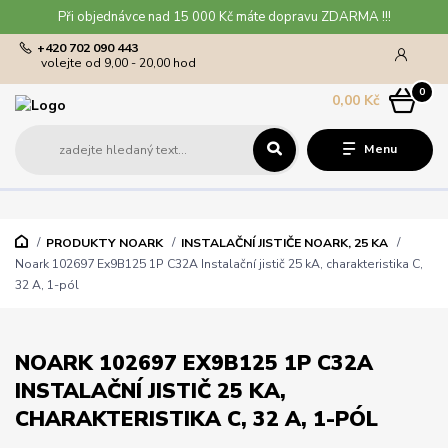
Při objednávce nad 15 000 Kč máte dopravu ZDARMA !!!
+420 702 090 443
volejte od 9,00 - 20,00 hod
0
0,00 Kč
Menu
PRODUKTY NOARK
INSTALAČNÍ JISTIČE NOARK, 25 KA
Noark 102697 Ex9B125 1P C32A Instalační jistič 25 kA, charakteristika C,
32 A, 1-pól
NOARK 102697 EX9B125 1P C32A
INSTALAČNÍ JISTIČ 25 KA,
CHARAKTERISTIKA C, 32 A, 1-PÓL