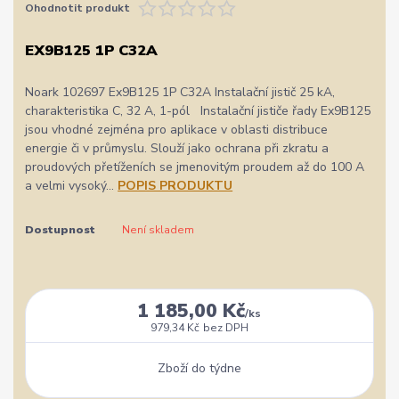
Ohodnotit produkt
EX9B125 1P C32A
Noark 102697 Ex9B125 1P C32A Instalační jistič 25 kA,
charakteristika C, 32 A, 1-pól Instalační jističe řady Ex9B125
jsou vhodné zejména pro aplikace v oblasti distribuce
energie či v průmyslu. Slouží jako ochrana při zkratu a
proudových přetíženích se jmenovitým proudem až do 100 A
a velmi vysoký...
POPIS PRODUKTU
Dostupnost
Není skladem
1 185,00 Kč
/
ks
979,34 Kč
bez DPH
Zboží do týdne