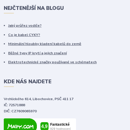
NEJČTENĚJŠÍ NA BLOGU
Jaký průřez vodiče?
Co je kabel CYKY?
Minimální hloubky kladení kabelů do země
Běžné typy IP krytí a jejich značení
Elektrotechnické značky používané ve schématech
KDE NÁS NAJDETE
Vrchlického 614, Libochovice, PSČ 411 17
IČ: 72571888
DIČ: CZ7609065970