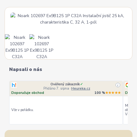
Napsali o nás
Ověřený zákazník
✓
i
Přidáno 7. srpna
·
Heureka.cz
Doporučuje obchod
100 %
★★★★★
Doporu
Můžu ho
Vče v pořádku.
objedná
Vřele d