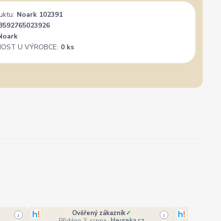
uktu:
Noark 102391
8592765023926
Noark
OST U VÝROBCE:
0 ks
Ověřený zákazník
✓
O
i
i
Přidáno 3. srpna
·
Heureka.cz
Přidá