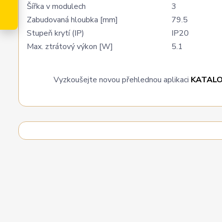
Šířka v modulech
3
Zabudovaná hloubka [mm]
79.5
Stupeň krytí (IP)
IP20
Max. ztrátový výkon [W]
5.1
Vyzkoušejte novou přehlednou aplikaci
KATAL