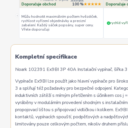
Doporučuje obchod
100 %
★★★★★
Doporučuje 
«
Můžu hodnotit maximálním počtem hvězdiček,
rychlost vyřízení objednávky a precizní
rychlé vyří
+
zabalení. Každý sáček popsány, super ceny.
Vřele doporučuji
Kompletní specifikace
Noark 102391 Ex9BI 3P 40A Instalační vypínač, šířka 3
Vypínače Ex9BI lze použít jako hlavní vypínače pro širo
3 a splňují též požadavky pro bezpečné odpojení. Kateg
induktivních zátěží s mírným přetížením s účiníkem cos j
vyráběny v modulárním provedení shodným s instalačním ji
propojovací lištou s připojovací vidličkou i kolíkem. Ex
kontaktů, vypínacích spouští, podpěťových a nadpěťových
limitovány pouze celkovým počtem, nikoliv druhem příslu