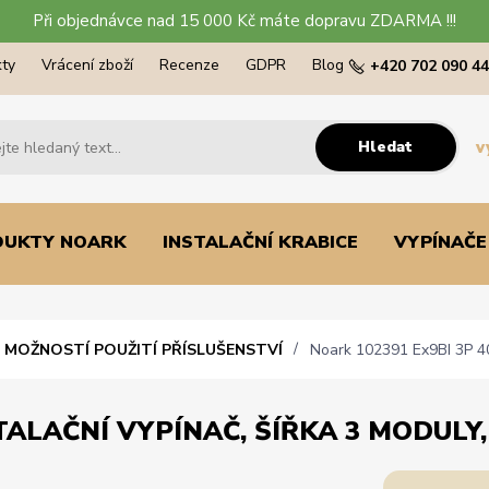
Při objednávce nad 15 000 Kč máte dopravu ZDARMA !!!
ty
Vrácení zboží
Recenze
GDPR
Blog
+420 702 090 4
Hledat
v
DUKTY NOARK
INSTALAČNÍ KRABICE
VYPÍNAČE
S MOŽNOSTÍ POUŽITÍ PŘÍSLUŠENSTVÍ
Noark 102391 Ex9BI 3P 40A
TALAČNÍ VYPÍNAČ, ŠÍŘKA 3 MODULY,