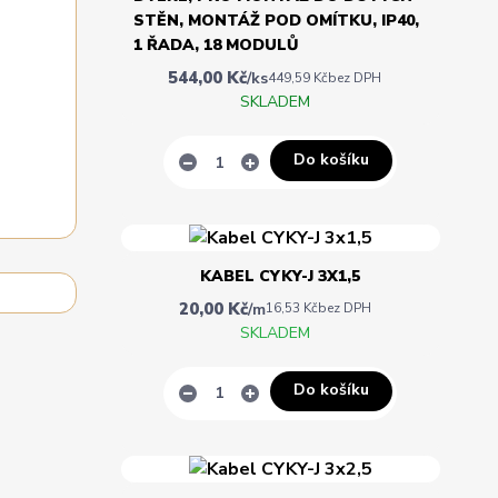
STĚN, MONTÁŽ POD OMÍTKU, IP40,
1 ŘADA, 18 MODULŮ
544,00 Kč
/
ks
449,59 Kč
bez DPH
SKLADEM
Do košíku
KABEL CYKY-J 3X1,5
20,00 Kč
/
m
16,53 Kč
bez DPH
SKLADEM
Do košíku