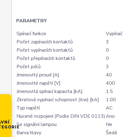
PARAMETRY
Spínací funkce
Vypínač
Počet zapínacích kontaktů
3
Počet vypínacích kontaktů
0
Počet přepínacích kontaktů
0
Počet pólů
3
Jmenovitý proud [A]
40
Jmenovité napětí [V]
400
Jmenovitá spínací kapacita [kA]
1.5
Zkratová vypínací schopnost (Icw) [kA]
1.00
Typ napětí
AC
Nucené rozpojení (Podle DIN VDE 0113)
Ano
AVNÍ
Se signální lampou
Ne
TEGORIE
Barva hlavy
Šedá