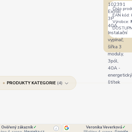
Číslo prod
EAN kód:
Výrobce:
DOSTUPN
PRODUKTY KATEGORIE
4
Ověřený zákazník
✓
Veronika Veverková
✓
i
dáno 4. srpna
·
Heureka.cz
Přidáno 4. srpna
·
Google