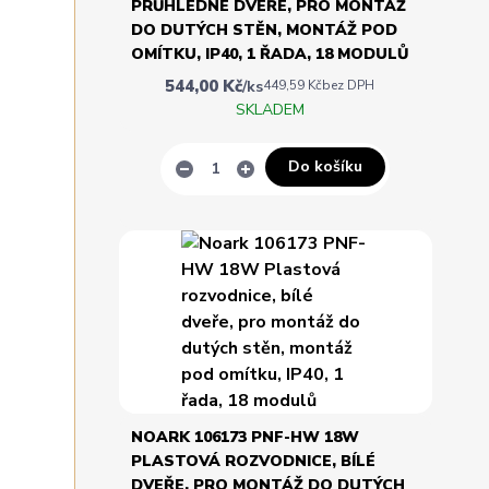
PRŮHLEDNÉ DVEŘE, PRO MONTÁŽ
DO DUTÝCH STĚN, MONTÁŽ POD
OMÍTKU, IP40, 1 ŘADA, 18 MODULŮ
544,00 Kč
/
ks
449,59 Kč
bez DPH
SKLADEM
Do košíku
NOARK 106173 PNF-HW 18W
PLASTOVÁ ROZVODNICE, BÍLÉ
DVEŘE, PRO MONTÁŽ DO DUTÝCH