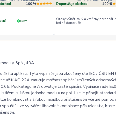
obchod
100 %
★★★★★
Doporučuje obchod
100 %
★
Široký výběr, milý a vstřícný personál.
zení
ceny
+
jedině doporučit.
 moduly, 3pól, 40A
kou škálu aplikací. Tyto vypínače jsou zkoušeny dle IEC / ČSN E
orie užití AC-22A zaručuje možnost spínání smíšených odporovýc
 = 0,65. Podkategorie A dovoluje časté spínání. Vypínače řady Ex
stičem, s šířkou jednoho modulu na pól. Lze je připojit standard
9BI lze kombinovat s širokou nabídkou příslušenství včetně pomoc
 spouští. Lze vytvářet libovolné kombinace příslušenství, které 
šenství.