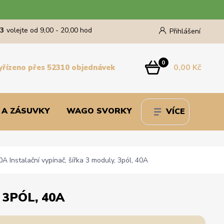
43
volejte od 9,00 - 20,00 hod
Přihlášení
0
0,00 Kč
yřízeno přes 52310 objednávek
 A ZÁSUVKY
WAGO SVORKY
VÍCE
 Instalační vypínač, šířka 3 moduly, 3pól, 40A
 3PÓL, 40A