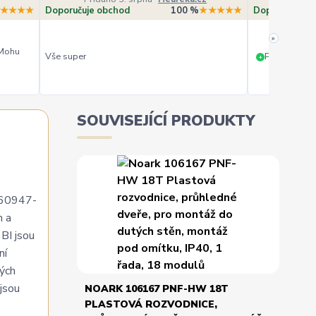
★★★★
Doporučuje obchod
100 %
★★★★★
Doporučuje o
»
 Mohu
Vše super
PERFEKTNÍ 
+
SOUVISEJÍCÍ PRODUKTY
N 60947-
h a
9BI jsou
ní
ných
jsou
NOARK 106167 PNF-HW 18T
PLASTOVÁ ROZVODNICE,