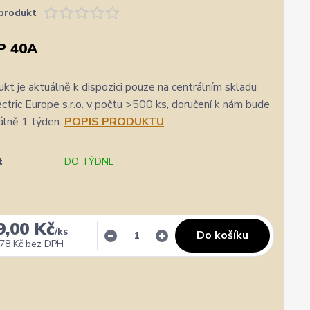
produkt
P 40A
kt je aktuálně k dispozici pouze na centrálním skladu
ric Europe s.r.o. v počtu >500 ks, doručení k nám bude
álně 1 týden.
POPIS PRODUKTU
t
DO TÝDNE
9,00 Kč
/
ks
Do košíku
78 Kč
bez DPH