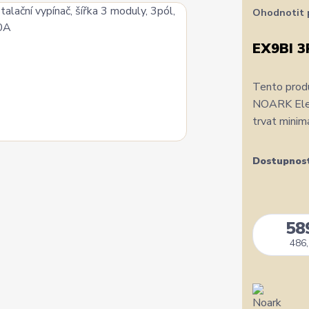
Ohodnotit 
EX9BI 3
Tento produ
NOARK Elect
trvat minim
Dostupnos
58
486,