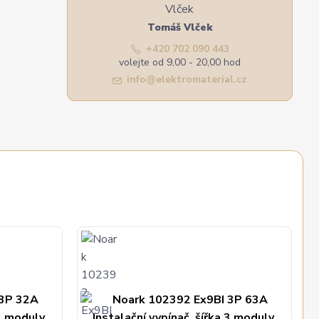
Tomáš Vlček
+420 702 090 443
volejte od 9,00 - 20,00 hod
info@elektromaterial.cz