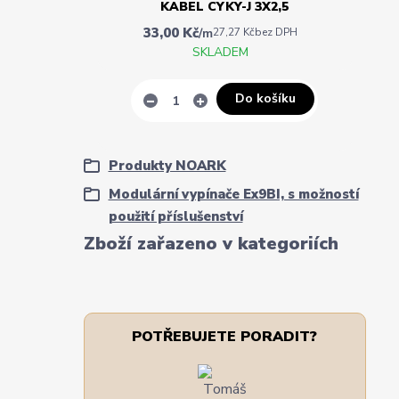
KABEL CYKY-J 3X2,5
33,00 Kč
/
m
27,27 Kč
bez DPH
SKLADEM
Do košíku
Produkty NOARK
Modulární vypínače Ex9BI, s možností
použití příslušenství
Zboží zařazeno v kategoriích
POTŘEBUJETE PORADIT?