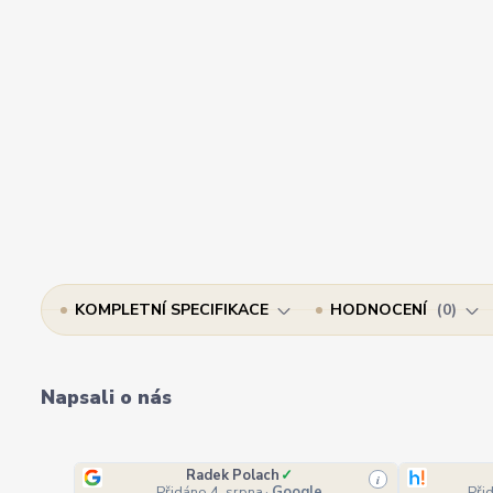
KOMPLETNÍ SPECIFIKACE
HODNOCENÍ
0
Napsali o nás
Radek Polach
✓
i
Přidáno 4. srpna
·
Google
Při