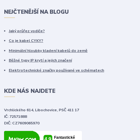
NEJČTENĚJŠÍ NA BLOGU
Jaký průřez vodiče?
Co je kabel CYKY?
Minimální hloubky kladení kabelů do země
Běžné typy IP krytí a jejich značení
Elektrotechnické značky používané ve schématech
KDE NÁS NAJDETE
Vrchlického 614, Libochovice, PSČ 411 17
IČ: 72571888
DIČ: CZ7609065970