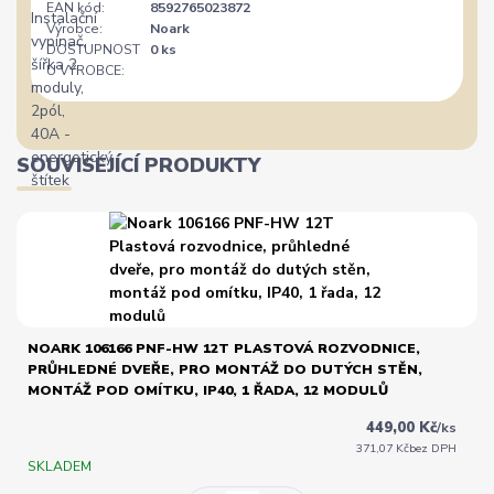
EAN kód:
8592765023872
Výrobce:
Noark
DOSTUPNOST
0 ks
U VÝROBCE:
SOUVISEJÍCÍ PRODUKTY
NOARK 106166 PNF-HW 12T PLASTOVÁ ROZVODNICE,
PRŮHLEDNÉ DVEŘE, PRO MONTÁŽ DO DUTÝCH STĚN,
MONTÁŽ POD OMÍTKU, IP40, 1 ŘADA, 12 MODULŮ
449,00 Kč
/
ks
371,07 Kč
bez DPH
SKLADEM