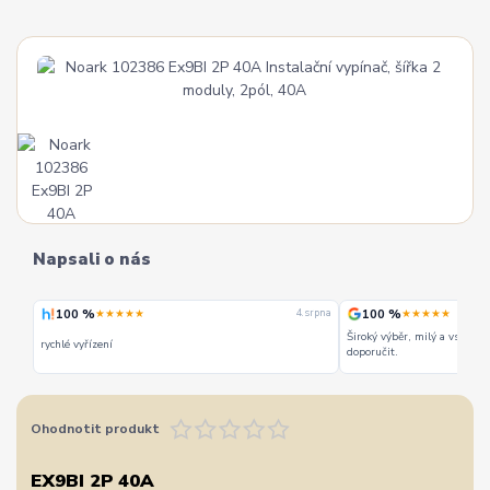
Napsali o nás
100 %
100 %
★★★★★
★★★★★
 srpna
4. srpna
Široký výběr, milý a vstřícn
rychlé vyřízení
doporučit.
Ohodnotit produkt
EX9BI 2P 40A