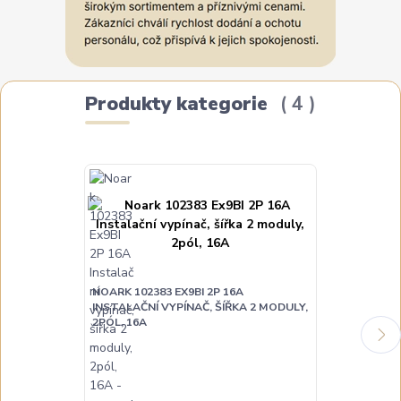
Produkty kategorie
4
NOARK 102383 EX9BI 2P 16A
NOARK 102384
INSTALAČNÍ VYPÍNAČ, ŠÍŘKA 2 MODULY,
INSTALAČNÍ V
2PÓL, 16A
2PÓL, 25A