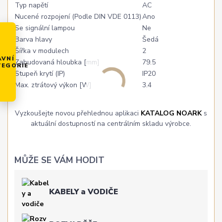
Typ napětí
AC
Nucené rozpojení (Podle DIN VDE 0113)
Ano
Se signální lampou
Ne
Barva hlavy
Šedá
Šířka v modulech
2
AVNÍ
Zabudovaná hloubka [mm]
79.5
TEGORIE
Stupeň krytí (IP)
IP20
Max. ztrátový výkon [W]
3.4
Vyzkoušejte novou přehlednou aplikaci
KATALOG NOARK
s
aktuální dostupností na centrálním skladu výrobce.
MŮŽE SE VÁM HODIT
KABELY a VODIČE