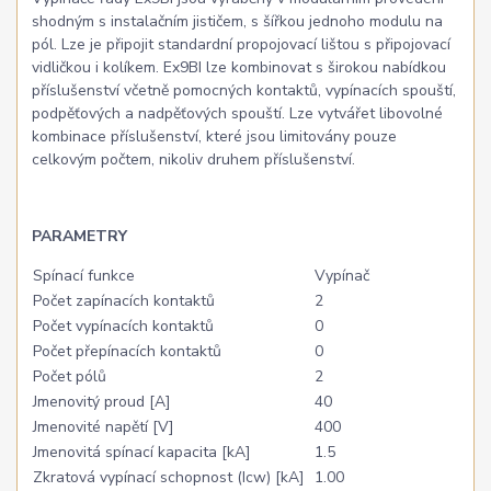
shodným s instalačním jističem, s šířkou jednoho modulu na
pól. Lze je připojit standardní propojovací lištou s připojovací
vidličkou i kolíkem. Ex9BI lze kombinovat s širokou nabídkou
příslušenství včetně pomocných kontaktů, vypínacích spouští,
podpěťových a nadpěťových spouští. Lze vytvářet libovolné
kombinace příslušenství, které jsou limitovány pouze
celkovým počtem, nikoliv druhem příslušenství.
PARAMETRY
Spínací funkce
Vypínač
Počet zapínacích kontaktů
2
Počet vypínacích kontaktů
0
Počet přepínacích kontaktů
0
Počet pólů
2
Jmenovitý proud [A]
40
Jmenovité napětí [V]
400
Jmenovitá spínací kapacita [kA]
1.5
Zkratová vypínací schopnost (Icw) [kA]
1.00