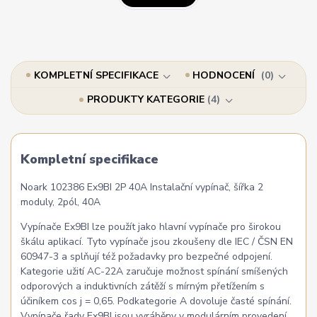
KOMPLETNÍ SPECIFIKACE
HODNOCENÍ
0
PRODUKTY KATEGORIE
4
Kompletní specifikace
Noark 102386 Ex9BI 2P 40A Instalační vypínač, šířka 2
moduly, 2pól, 40A
Vypínače Ex9BI lze použít jako hlavní vypínače pro širokou
škálu aplikací. Tyto vypínače jsou zkoušeny dle IEC / ČSN EN
60947-3 a splňují též požadavky pro bezpečné odpojení.
Kategorie užití AC-22A zaručuje možnost spínání smíšených
odporových a induktivních zátěží s mírným přetížením s
účiníkem cos j = 0,65. Podkategorie A dovoluje časté spínání.
Vypínače řady Ex9BI jsou vyráběny v modulárním provedení