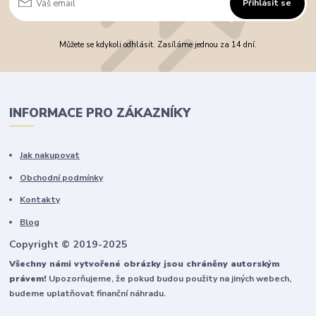
Přihlásit se
Můžete se kdykoli odhlásit. Zasíláme jednou za 14 dní.
INFORMACE PRO ZÁKAZNÍKY
Jak nakupovat
Obchodní podmínky
Kontakty
Blog
Copyright © 2019-2025
Všechny námi vytvořené obrázky jsou chráněny autorským
právem!
Upozorňujeme, že pokud budou použity na jiných webech,
budeme uplatňovat finanční náhradu.