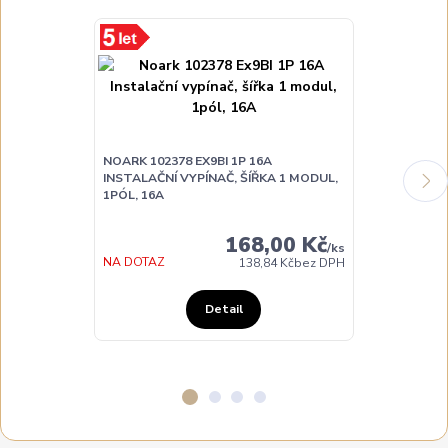
NOARK 102378 EX9BI 1P 16A
NOARK 102379
INSTALAČNÍ VYPÍNAČ, ŠÍŘKA 1 MODUL,
INSTALAČNÍ V
1PÓL, 16A
1PÓL, 25A
168,00 Kč
/
ks
DO TÝDNE
NA DOTAZ
138,84 Kč
bez DPH
Detail