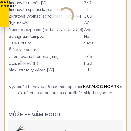
AVNÍ
Jmenovité napětí [V]
230
TEGORIE
Jmenovitá spínací kapacita [kA]
1.5
Zkratová vypínací schopnost (Icw) [kA]
1.00
Typ napětí
AC
Nucené rozpojení (Podle DIN VDE 0113)
Ano
Se signální lampou
Ne
Barva hlavy
Šedá
Šířka v modulech
1
Zabudovaná hloubka [mm]
77.5
Stupeň krytí (IP)
IP20
Max. ztrátový výkon [W]
1.1
Vyzkoušejte novou přehlednou aplikaci
KATALOG NOARK
s
aktuální dostupností na centrálním skladu výrobce.
MŮŽE SE VÁM HODIT