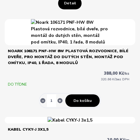
Detail
NOARK 106171 PNF-HW 8W PLASTOVÁ ROZVODNICE, BÍLÉ
DVEŘE, PRO MONTÁŽ DO DUTÝCH STĚN, MONTÁŽ POD
OMÍTKU, IP40, 1 ŘADA, 8 MODULŮ
388,00 Kč
/
ks
320,66 Kč
bez DPH
DO TÝDNE
Do košíku
KABEL CYKY-J 3X1,5