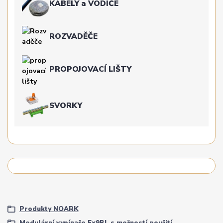
KABELY a VODIČE
ROZVADĚČE
PROPOJOVACÍ LIŠTY
SVORKY
Produkty NOARK
Modulární vypínače Ex9BI, s možností použití