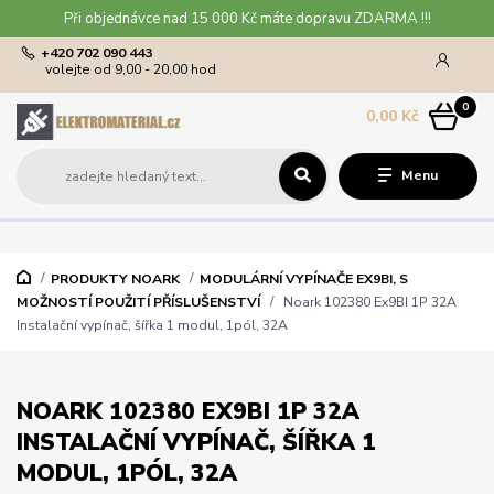
Při objednávce nad 15 000 Kč máte dopravu ZDARMA !!!
+420 702 090 443
volejte od 9,00 - 20,00 hod
0
0,00 Kč
Menu
PRODUKTY NOARK
MODULÁRNÍ VYPÍNAČE EX9BI, S
MOŽNOSTÍ POUŽITÍ PŘÍSLUŠENSTVÍ
Noark 102380 Ex9BI 1P 32A
Instalační vypínač, šířka 1 modul, 1pól, 32A
NOARK 102380 EX9BI 1P 32A
INSTALAČNÍ VYPÍNAČ, ŠÍŘKA 1
MODUL, 1PÓL, 32A