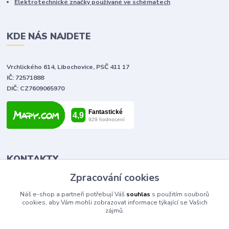
Elektrotechnické značky používané ve schématech
KDE NÁS NAJDETE
Vrchlického 614, Libochovice, PSČ 411 17
IČ: 72571888
DIČ: CZ7609065970
KONTAKTY
Zpracování cookies
Tomáš Vlček
Náš e-shop a partneři potřebují Váš
souhlas
s použitím souborů
+420 702 090 443
cookies, aby Vám mohli zobrazovat informace týkající se Vašich
volejte od 9,00 - 20,00 hod
zájmů.