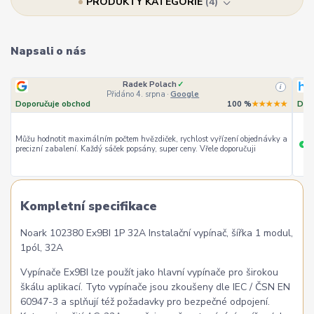
PRODUKTY KATEGORIE
4
Napsali o nás
Radek Polach
✓
i
Přidáno 4. srpna
·
Google
Doporučuje obchod
100 %
★★★★★
Dop
Můžu hodnotit maximálním počtem hvězdiček, rychlost vyřízení objednávky a
ry
+
precizní zabalení. Každý sáček popsány, super ceny. Vřele doporučuji
Kompletní specifikace
Noark 102380 Ex9BI 1P 32A Instalační vypínač, šířka 1 modul,
1pól, 32A
Vypínače Ex9BI lze použít jako hlavní vypínače pro širokou
škálu aplikací. Tyto vypínače jsou zkoušeny dle IEC / ČSN EN
60947-3 a splňují též požadavky pro bezpečné odpojení.