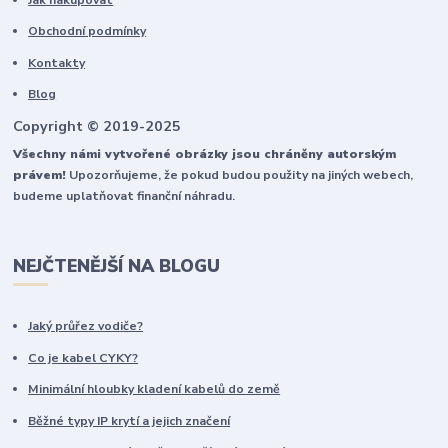
Obchodní podmínky
Kontakty
Blog
Copyright © 2019-2025
Všechny námi vytvořené obrázky jsou chráněny autorským
právem!
Upozorňujeme, že pokud budou použity na jiných webech,
budeme uplatňovat finanční náhradu.
NEJČTENĚJŠÍ NA BLOGU
Jaký průřez vodiče?
Co je kabel CYKY?
Minimální hloubky kladení kabelů do země
Běžné typy IP krytí a jejich značení