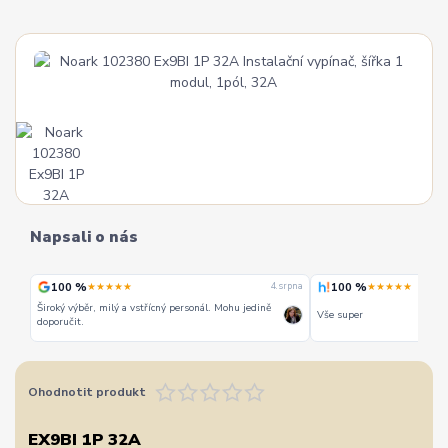
Napsali o nás
100 %
100 %
★★★★★
★★★★★
 srpna
4. srpna
Široký výběr, milý a vstřícný personál. Mohu jedině
Vše super
doporučit.
Ohodnotit produkt
EX9BI 1P 32A