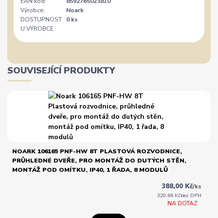
EAN kód:
8592765023810
Výrobce:
Noark
DOSTUPNOST
0 ks
U VÝROBCE:
SOUVISEJÍCÍ PRODUKTY
NOARK 106165 PNF-HW 8T PLASTOVÁ ROZVODNICE,
PRŮHLEDNÉ DVEŘE, PRO MONTÁŽ DO DUTÝCH STĚN,
MONTÁŽ POD OMÍTKU, IP40, 1 ŘADA, 8 MODULŮ
388,00 Kč
/
ks
320,66 Kč
bez DPH
NA DOTAZ