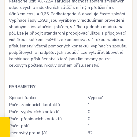
Kategorie užití AC-22A zaručuje možnost spínání smíšených
odporových a induktivních zátěží s mírným přetížením s
účiníkem cos j = 0,65. Podkategorie A dovoluje časté spínání.
Vypínače řady Ex9BI jsou vyráběny v modulárním provedení
shodným s instalačním jističem, s šířkou jednoho modulu na
pól. Lze je připojit standardní propojovací lištou s připojovací
vidličkou i kolíkem. Ex9BI lze kombinovat s širokou nabídkou
příslušenství včetně pomocných kontaktů, vypínacích spouští,
podpěťových a nadpěťových spouští. Lze vytvářet libovolné
kombinace příslušenství, které jsou limitovány pouze
celkovým počtem, nikoliv druhem příslušenství.
PARAMETRY
Spínací funkce
Vypínač
Počet zapínacích kontaktů
1
Počet vypínacích kontaktů
0
Počet přepínacích kontaktů
0
Počet pólů
1
Jmenovitý proud [A]
32