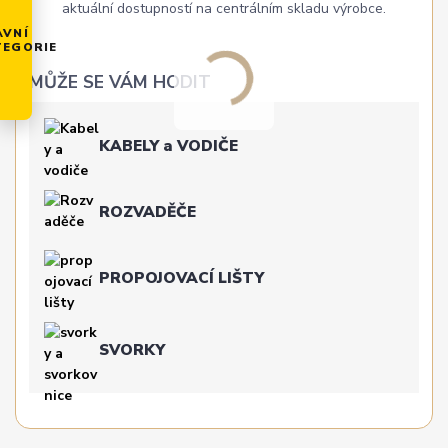
aktuální dostupností na centrálním skladu výrobce.
AVNÍ
TEGORIE
MŮŽE SE VÁM HODIT
KABELY a VODIČE
ROZVADĚČE
PROPOJOVACÍ LIŠTY
SVORKY