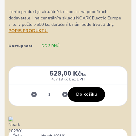
Tento produkt je aktuálně k dispozici na pobočkách
dodavatele, i na centrálním skladu NOARK Electric Europe
s.r.o. v počtu >500 ks, doručení k nám bude trvat 3 dny.
POPIS PRODUKTU
Dostupnost
DO 3 DNŮ
529,00 Kč
/
ks
437,19 Kč
bez DPH
Do košíku
Číslo
Noark 102301