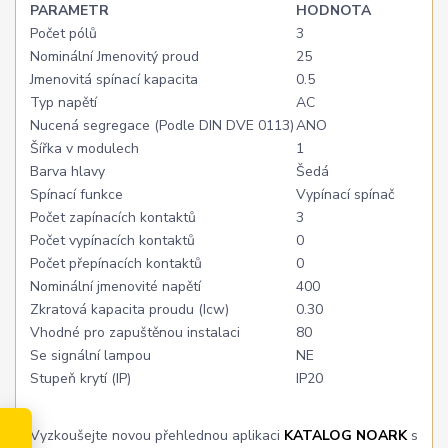
PARAMETR
HODNOTA
Počet pólů
3
Nominální Jmenovitý proud
25
Jmenovitá spínací kapacita
0.5
Typ napětí
AC
Nucená segregace (Podle DIN DVE 0113)
ANO
Šířka v modulech
1
Barva hlavy
Šedá
Spínací funkce
Vypínací spínač
Počet zapínacích kontaktů
3
Počet vypínacích kontaktů
0
Počet přepínacích kontaktů
0
Nominální jmenovité napětí
400
Zkratová kapacita proudu (Icw)
0.30
Vhodné pro zapuštěnou instalaci
80
Se signální lampou
NE
Stupeň krytí (IP)
IP20
Vyzkoušejte novou přehlednou aplikaci
KATALOG NOARK
s