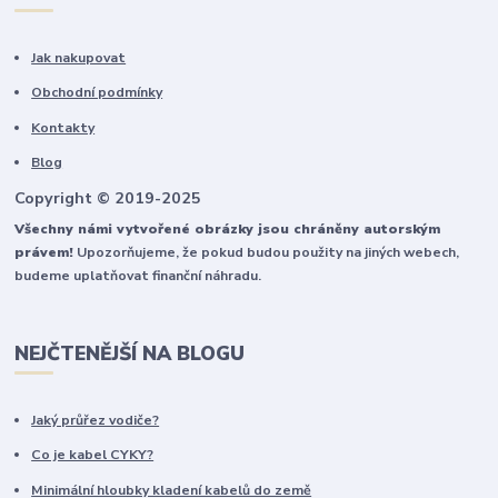
Jak nakupovat
Obchodní podmínky
Kontakty
Blog
Copyright © 2019-2025
Všechny námi vytvořené obrázky jsou chráněny autorským
právem!
Upozorňujeme, že pokud budou použity na jiných webech,
budeme uplatňovat finanční náhradu.
NEJČTENĚJŠÍ NA BLOGU
Jaký průřez vodiče?
Co je kabel CYKY?
Minimální hloubky kladení kabelů do země