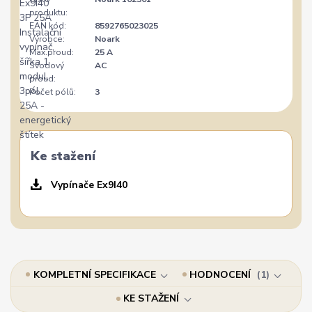
produktu:
EAN kód:
8592765023025
Výrobce:
Noark
Max.proud:
25 A
Svodový
AC
proud:
Počet pólů:
3
Ke stažení
Vypínače Ex9I40
KOMPLETNÍ SPECIFIKACE
HODNOCENÍ
1
KE STAŽENÍ