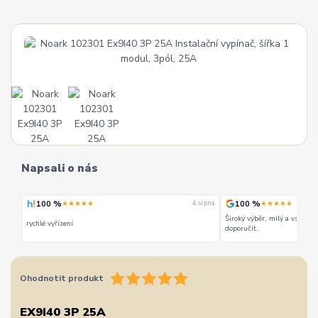
Napsali o nás
100 %
100 %
★★★★★
★★★★★
 srpna
4. srpna
Široký výběr, milý a vstřícn
rychlé vyřízení
doporučit.
Ohodnotit produkt
EX9I40 3P 25A