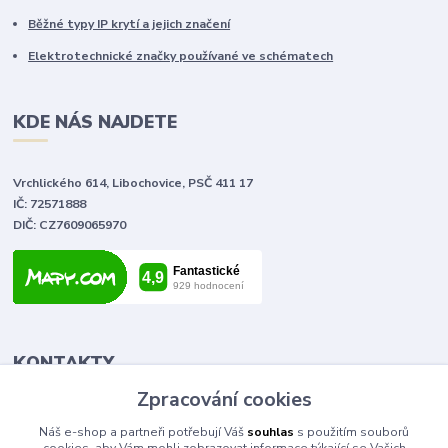
Běžné typy IP krytí a jejich značení
Elektrotechnické značky používané ve schématech
KDE NÁS NAJDETE
Vrchlického 614, Libochovice, PSČ 411 17
IČ: 72571888
DIČ: CZ7609065970
KONTAKTY
Zpracování cookies
Tomáš Vlček
Náš e-shop a partneři potřebují Váš
souhlas
s použitím souborů
+420 702 090 443
cookies, aby Vám mohli zobrazovat informace týkající se Vašich