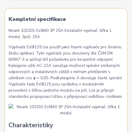
Kompletní specifikace
Noark 102301 Ex9I40 3P 25A Instalační vypínač, šířka 1
modul, 3pól, 25A
Vypínače Ex9I125 lze použít jako hlavní vypínače pro širokou
škálu aplikací. Tyto vypínače jsou zkoušeny dle ČSN EN
60947-3 a splňují též požadavky pro bezpečné odpojení.
Kategorie užití AC-22A zaručuje možnost spínání smíšených
odporových a induktivních zátěží s mírným přetížením s
učiníkem cos ϕ = 0,65. Podkategorie A dovoluje časté spínání.
Vypínače řady Ex9I125 jsou vyráběny v modulárním
provedení s šířkou jednoho modulu na pól. Lze je připojit
standardní propojovací lištou s připojovací vidličkou i kolíkem.
Charakteristiky