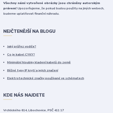
Všechny námi vytvořené obrázky jsou chráněny autorským
právem!
Upozorňujeme, že pokud budou použity na jiných webech,
budeme uplatňovat finanční náhradu.
NEJČTENĚJŠÍ NA BLOGU
Jaký průřez vodiče?
Co je kabel CYKY?
Minimální hloubky kladení kabelů do země
Běžné typy IP krytí a jejich značení
Elektrotechnické značky používané ve schématech
KDE NÁS NAJDETE
Vrchlického 614, Libochovice, PSČ 411 17