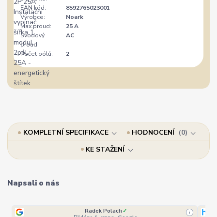
EAN kód:
8592765023001
Výrobce:
Noark
Max.proud:
25 A
Svodový
AC
proud:
Počet pólů:
2
KOMPLETNÍ SPECIFIKACE
HODNOCENÍ
0
KE STAŽENÍ
Napsali o nás
Radek Polach
✓
i