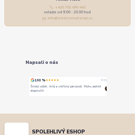
+420 702 090 443
volejte od 9,00 - 20,00 hod
info@elektromaterial.cz
Napsali o nás
100 %
100 %
★★★★★
★
4. srpna
4. srpna
Široký výběr, milý a vstřícný personál. Mohu jedině
Vše super
doporučit.
SPOLEHLIVÝ ESHOP