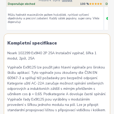
Přidáno 4. srpna
·
Google
Doporučuje obchod
100 %
★★★★★
Dopor
Můžu hodnotit maximálním počtem hvězdiček, rychlost vyřízení
objednávky a precizní zabalení. Každý sáček popsány, super ceny. Vřele
ryc
+
doporučuji
Kompletní specifikace
Noark 102299 Ex9I40 2P 25A Instalační vypínač, šířka 1
modul, 2pól, 25A
Vypínače Ex9I125 lze použít jako hlavní vypínače pro širokou
škálu aplikací. Tyto vypínače jsou zkoušeny dle ČSN EN
60947-3 a splňují též požadavky pro bezpečné odpojení.
Kategorie užití AC-22A zaručuje možnost spínání smíšených
odporových a induktivních zátěží s mírným přetížením s
učiníkem cos ϕ = 0,65. Podkategorie A dovoluje časté spínání.
Vypínače řady Ex9I125 jsou vyráběny v modulárním
provedení s šířkou jednoho modulu na pól. Lze je připojit
standardní propojovací lištou s připojovací vidličkou i kolíkem.