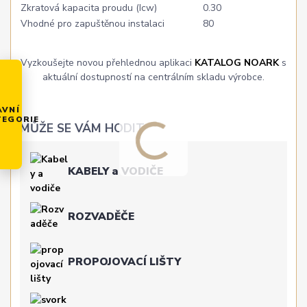
Zkratová kapacita proudu (Icw)
0.30
Vhodné pro zapuštěnou instalaci
80
Vyzkoušejte novou přehlednou aplikaci
KATALOG NOARK
s
aktuální dostupností na centrálním skladu výrobce.
AVNÍ
TEGORIE
MŮŽE SE VÁM HODIT
KABELY a VODIČE
ROZVADĚČE
PROPOJOVACÍ LIŠTY