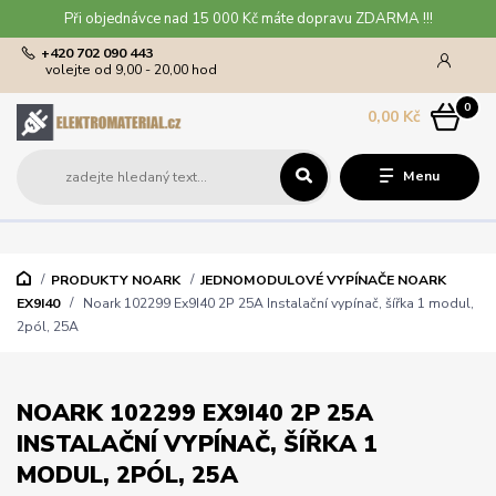
Při objednávce nad 15 000 Kč máte dopravu ZDARMA !!!
+420 702 090 443
volejte od 9,00 - 20,00 hod
0
0,00 Kč
Menu
PRODUKTY NOARK
JEDNOMODULOVÉ VYPÍNAČE NOARK
EX9I40
Noark 102299 Ex9I40 2P 25A Instalační vypínač, šířka 1 modul,
2pól, 25A
NOARK 102299 EX9I40 2P 25A
INSTALAČNÍ VYPÍNAČ, ŠÍŘKA 1
MODUL, 2PÓL, 25A