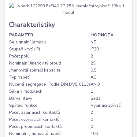
Charakteristiky
PARAMETR
HODNOTA
Se signální lampou
NE
Stupeň krytí (IP)
IP20
Počet pólů
2
Nominální Jmenovitý proud
25
Jmenovitá spínací kapacita
0.5
Typ napětí
AC
Nucená segregace (Podle DIN DVE 0113)
ANO
Šířka v modulech
1
Barva hlavy
Šedá
Spínací funkce
Vypínací spínač
Počet zapínacích kontaktů
2
Počet vypínacích kontaktů
0
Počet přepínacích kontaktů
0
Nominální jmenovité napětí
400