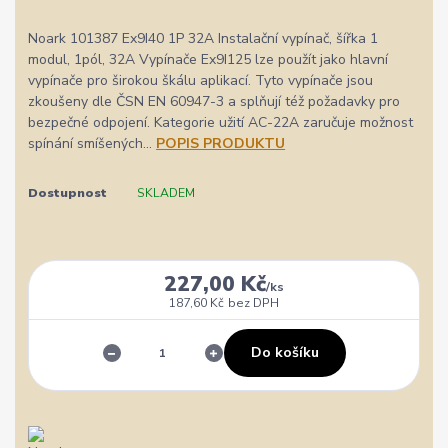
Noark 101387 Ex9I40 1P 32A Instalační vypínač, šířka 1
modul, 1pól, 32A Vypínače Ex9I125 lze použít jako hlavní
vypínače pro širokou škálu aplikací. Tyto vypínače jsou
zkoušeny dle ČSN EN 60947-3 a splňují též požadavky pro
bezpečné odpojení. Kategorie užití AC-22A zaručuje možnost
spínání smíšených...
POPIS PRODUKTU
Dostupnost
SKLADEM
227,00 Kč
/
ks
187,60 Kč
bez DPH
Do košíku