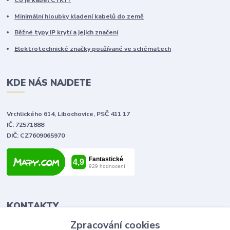
Co je kabel CYKY?
Minimální hloubky kladení kabelů do země
Běžné typy IP krytí a jejich značení
Elektrotechnické značky používané ve schématech
KDE NÁS NAJDETE
Vrchlického 614, Libochovice, PSČ 411 17
IČ: 72571888
DIČ: CZ7609065970
KONTAKTY
Zpracování cookies