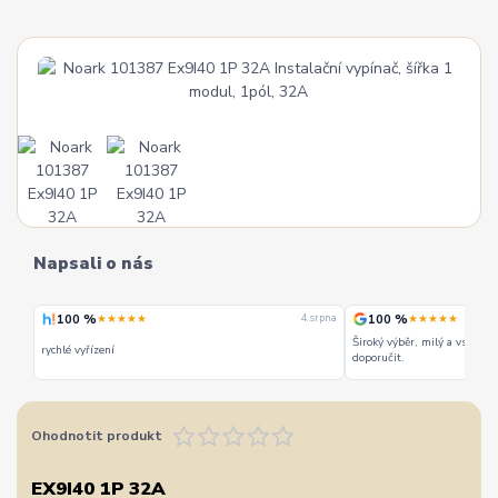
Napsali o nás
100 %
100 %
★★★★★
★★★★★
 srpna
4. srpna
Široký výběr, milý a vstřícn
rychlé vyřízení
doporučit.
Ohodnotit produkt
EX9I40 1P 32A