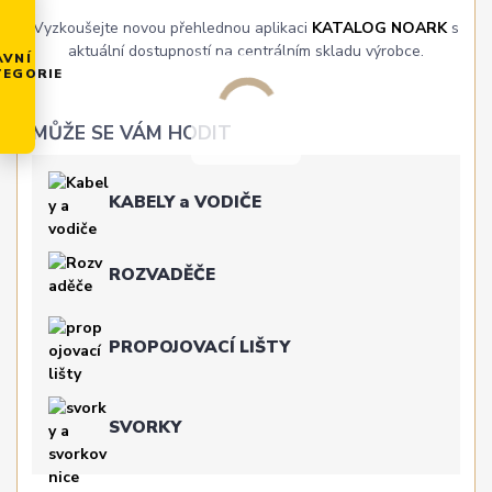
Vyzkoušejte novou přehlednou aplikaci
KATALOG NOARK
s
aktuální dostupností na centrálním skladu výrobce.
AVNÍ
TEGORIE
MŮŽE SE VÁM HODIT
KABELY a VODIČE
ROZVADĚČE
PROPOJOVACÍ LIŠTY
SVORKY