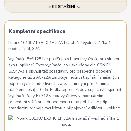
KE STAŽENÍ
Kompletní specifikace
Noark 101387 Ex9I40 1P 32A Instalační vypínač, šířka 1
modul, 1pól, 32A
Vypínače Ex9I125 lze použít jako hlavní vypínače pro širokou
škálu aplikací. Tyto vypínače jsou zkoušeny dle ČSN EN
60947-3 a splňují též požadavky pro bezpečné odpojení.
Kategorie užití AC-22A zaručuje možnost spínání smíšených
odporových a induktivních zátěží s mírným přetížením s
učiníkem cos ϕ = 0,65. Podkategorie A dovoluje časté spínání.
Vypínače řady Ex9I125 jsou vyráběny v modulárním
provedení s šířkou jednoho modulu na pól. Lze je připojit
standardní propojovací lištou s připojovací vidličkou i kolíkem.