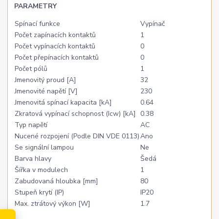
PARAMETRY
Spínací funkce
Vypínač
Počet zapínacích kontaktů
1
Počet vypínacích kontaktů
0
Počet přepínacích kontaktů
0
Počet pólů
1
Jmenovitý proud [A]
32
Jmenovité napětí [V]
230
Jmenovitá spínací kapacita [kA]
0.64
Zkratová vypínací schopnost (Icw) [kA]
0.38
Typ napětí
AC
Nucené rozpojení (Podle DIN VDE 0113)
Ano
Se signální lampou
Ne
Barva hlavy
Šedá
Šířka v modulech
1
Zabudovaná hloubka [mm]
80
Stupeň krytí (IP)
IP20
Max. ztrátový výkon [W]
1.7