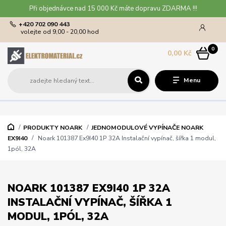
Při objednávce nad 15 000 Kč máte dopravu ZDARMA !!!
+420 702 090 443
volejte od 9,00 - 20,00 hod
0
0,00 Kč
Menu
PRODUKTY NOARK
JEDNOMODULOVÉ VYPÍNAČE NOARK
EX9I40
Noark 101387 Ex9I40 1P 32A Instalační vypínač, šířka 1 modul,
1pól, 32A
NOARK 101387 EX9I40 1P 32A
INSTALAČNÍ VYPÍNAČ, ŠÍŘKA 1
MODUL, 1PÓL, 32A