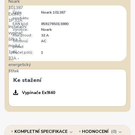
Číslo
Noark 101387
produktu:
EAN kód:
8592765013880
Výrobce:
Noark
Max.proud:
32 A
Svodový
AC
proud:
Počet pólů:
1
Ke stažení
Vypínače Ex9I40
KOMPLETNÍ SPECIFIKACE
HODNOCENÍ
0