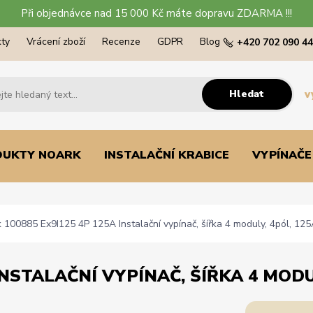
Při objednávce nad 15 000 Kč máte dopravu ZDARMA !!!
ty
Vrácení zboží
Recenze
GDPR
Blog
+420 702 090 4
Hledat
v
DUKTY NOARK
INSTALAČNÍ KRABICE
VYPÍNAČE
100885 Ex9I125 4P 125A Instalační vypínač, šířka 4 moduly, 4pól, 12
INSTALAČNÍ VYPÍNAČ, ŠÍŘKA 4 MODU