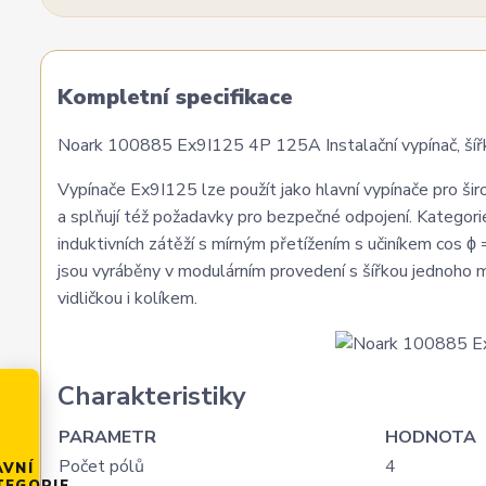
Kompletní specifikace
Noark 100885 Ex9I125 4P 125A Instalační vypínač, šíř
Vypínače Ex9I125 lze použít jako hlavní vypínače pro š
a splňují též požadavky pro bezpečné odpojení. Kategor
induktivních zátěží s mírným přetížením s učiníkem cos 
jsou vyráběny v modulárním provedení s šířkou jednoho mod
vidličkou i kolíkem.
Charakteristiky
PARAMETR
HODNOTA
Počet pólů
4
AVNÍ