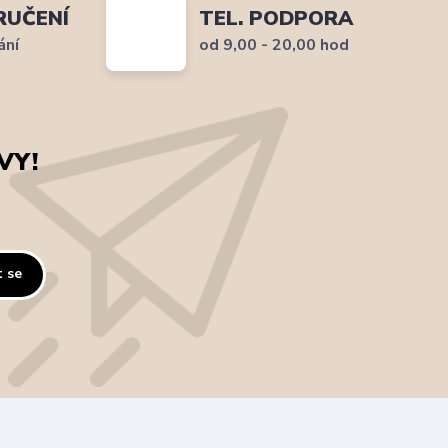
RUČENÍ
TEL. PODPORA
ání
od 9,00 - 20,00 hod
VY!
t se