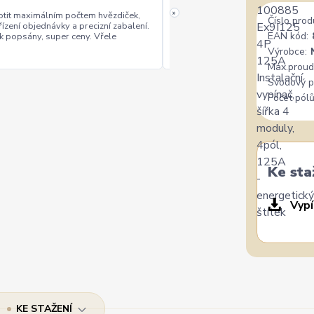
»
tit maximálním počtem hvězdiček,
Číslo prod
řízení objednávky a precizní zabalení.
rychlé vyřízení
ceny
+
+
EAN kód:
k popsány, super ceny. Vřele
Výrobce:
Max.proud
Svodový p
Počet pólů
Ke sta
Vypí
KE STAŽENÍ