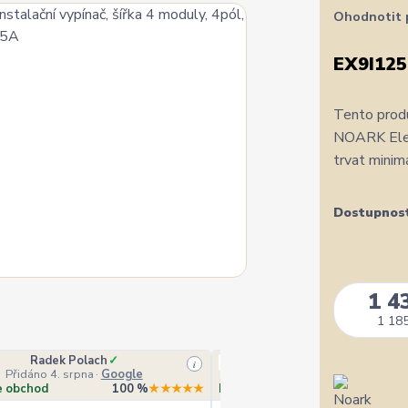
Ohodnotit 
EX9I125
Tento produ
NOARK Elect
trvat minim
Dostupnos
1 4
1 185
Radek Polach
✓
Ověřený zákazník
i
Přidáno 4. srpna
·
Google
Přidáno 4. srpna
·
Heurek
e obchod
100 %
★★★★★
Doporučuje obchod
10