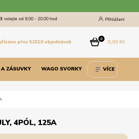
43
volejte od 9,00 - 20,00 hod
Přihlášení
0
0,00 Kč
yřízeno přes 52310 objednávek
 A ZÁSUVKY
WAGO SVORKY
VÍCE
5A
LY, 4PÓL, 125A