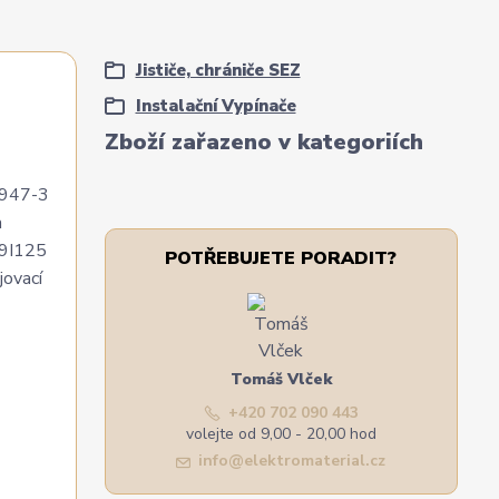
Jističe, chrániče SEZ
Instalační Vypínače
Zboží zařazeno v kategoriích
60947-3
a
x9I125
POTŘEBUJETE PORADIT?
jovací
Tomáš Vlček
+420 702 090 443
volejte od 9,00 - 20,00 hod
info@elektromaterial.cz