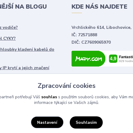
NĚJŠÍ NA BLOGU
KDE NÁS NAJDETE
z vodiče?
Vrchlického 614, Libochovice,
IČ: 72571888
el CYKY?
DIČ: CZ7609065970
 hloubky kladení kabelů do
 IP krytí a jejich značení
chnické značky používané ve
Zpracování cookies
ch
artneři potřebují Váš
souhlas
s použitím souborů cookies, aby Vám mo
informace týkající se Vašich zájmů.
Souhlasím
Nastavení