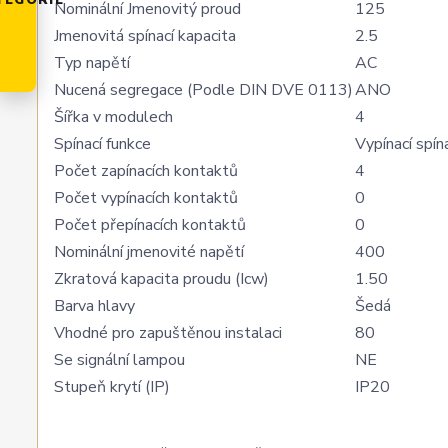
TEGORIE
Nominální Jmenovitý proud
125
Jmenovitá spínací kapacita
2.5
Typ napětí
AC
Nucená segregace (Podle DIN DVE 0113)
ANO
Šířka v modulech
4
Spínací funkce
Vypínací spín
Počet zapínacích kontaktů
4
Počet vypínacích kontaktů
0
Počet přepínacích kontaktů
0
Nominální jmenovité napětí
400
Zkratová kapacita proudu (Icw)
1.50
Barva hlavy
Šedá
Vhodné pro zapuštěnou instalaci
80
Se signální lampou
NE
Stupeň krytí (IP)
IP20