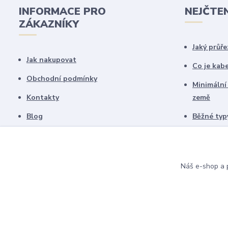
INFORMACE PRO
NEJČTE
ZÁKAZNÍKY
Jaký průře
Jak nakupovat
Co je kab
Obchodní podmínky
Minimální
Kontakty
země
Blog
Běžné typy
Copyright © 2019-2025
Elektrote
schémate
Všechny námi vytvořené obrázky jsou
chráněny autorským právem!
Náš e-shop a p
Upozorňujeme, že pokud budou použity na
jiných webech, budeme uplatňovat
finanční náhradu.