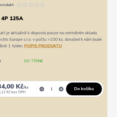
produkt
 4P 125A
kt je aktuálně k dispozici pouze na centrálním skladu
ric Europe s.r.o. v počtu >100 ks, doručení k nám bude
álně 1 týden.
POPIS PRODUKTU
t
DO TÝDNE
34,00 Kč
/
ks
Do košíku
,12 Kč
bez DPH
✓
Veronika Veverková
✓
i
i
a.cz
Přidáno 4. srpna
·
Google
0 %
★★★★★
Doporučuje obchod
100 %
★★★★★
Dopor