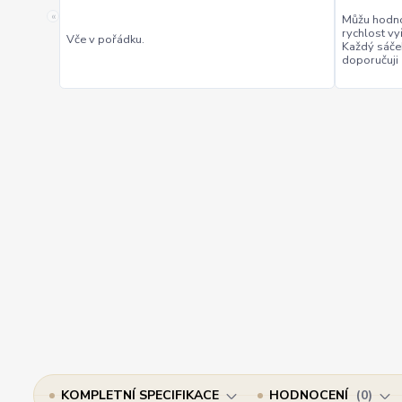
«
Můžu hodno
rychlost vy
Vče v pořádku.
Každý sáče
doporučuji
KOMPLETNÍ SPECIFIKACE
HODNOCENÍ
0