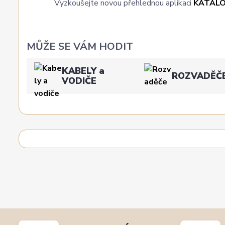
Vyzkoušejte novou přehlednou aplikaci
KATAL
MŮŽE SE VÁM HODIT
KABELY a
ROZVADĚČ
VODIČE