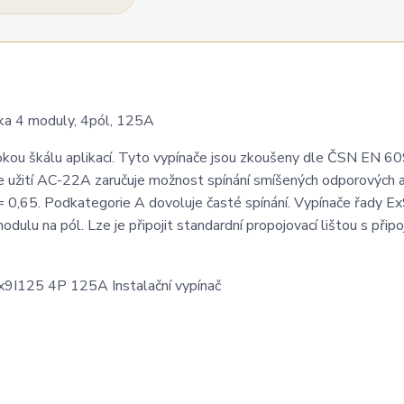
ka 4 moduly, 4pól, 125A
irokou škálu aplikací. Tyto vypínače jsou zkoušeny dle ČSN EN 
ie užití AC-22A zaručuje možnost spínání smíšených odporových 
ϕ = 0,65. Podkategorie A dovoluje časté spínání. Vypínače řady E
ulu na pól. Lze je připojit standardní propojovací lištou s připo