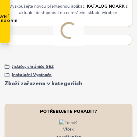
Vyzkoušejte novou přehlednou aplikaci
KATALOG NOARK
s
aktuální dostupností na centrálním skladu výrobce.
AVNÍ
TEGORIE
Jističe, chrániče SEZ
Instalační Vypínače
Zboží zařazeno v kategoriích
POTŘEBUJETE PORADIT?