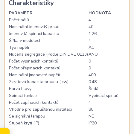
Charakteristiky
PARAMETR
HODNOTA
Počet pólů
4
Nominální Jmenovitý proud
40
Jmenovitá spínací kapacita
1.26
Šířka v modulech
4
Typ napětí
AC
Nucená segregace (Podle DIN DVE 0113)
ANO
Počet vypínacích kontaktů
0
Počet přepínacích kontaktů
0
Nominální jmenovité napětí
400
Zkratová kapacita proudu (Icw)
0.48
Barva hlavy
Šedá
Spínací funkce
Vypínací spínač
Počet zapínacích kontaktů
4
Vhodné pro zapuštěnou instalaci
80
Se signální lampou
NE
Stupeň krytí (IP)
IP20