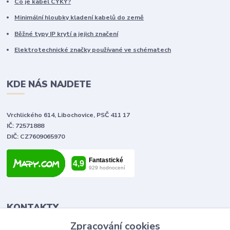
Co je kabel CYKY?
Minimální hloubky kladení kabelů do země
Běžné typy IP krytí a jejich značení
Elektrotechnické značky používané ve schématech
KDE NÁS NAJDETE
Vrchlického 614, Libochovice, PSČ 411 17
IČ: 72571888
DIČ: CZ7609065970
KONTAKTY
Zpracování cookies