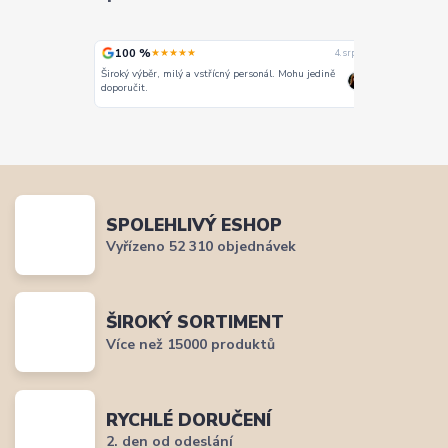
100 %
100 %
★★★★★
★
4. srpna
4. srpna
Široký výběr, milý a vstřícný personál. Mohu jedině
Vše super
doporučit.
SPOLEHLIVÝ ESHOP
Vyřízeno 52 310 objednávek
ŠIROKÝ SORTIMENT
Více než 15000 produktů
RYCHLÉ DORUČENÍ
2. den od odeslání