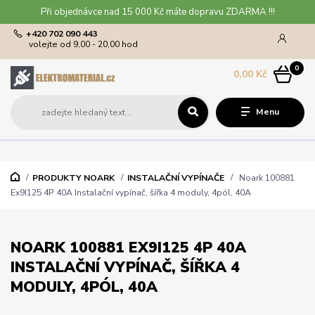
Při objednávce nad 15 000 Kč máte dopravu ZDARMA !!!
+420 702 090 443
volejte od 9,00 - 20,00 hod
0
0,00 Kč
Menu
PRODUKTY NOARK
INSTALAČNÍ VYPÍNAČE
Noark 100881
Ex9I125 4P 40A Instalační vypínač, šířka 4 moduly, 4pól, 40A
NOARK 100881 EX9I125 4P 40A
INSTALAČNÍ VYPÍNAČ, ŠÍŘKA 4
MODULY, 4PÓL, 40A