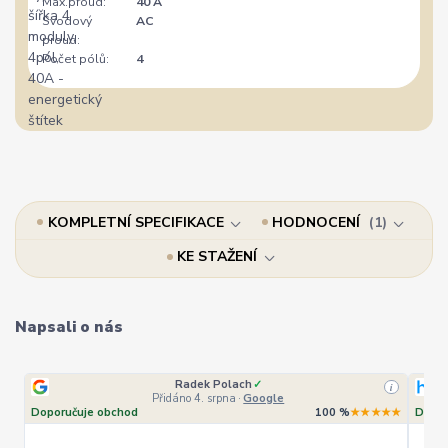
Max.proud:
40 A
Svodový
AC
proud:
Počet pólů:
4
KOMPLETNÍ SPECIFIKACE
HODNOCENÍ
1
KE STAŽENÍ
Napsali o nás
Radek Polach
✓
i
Přidáno 4. srpna
·
Google
Doporučuje obchod
100 %
★★★★★
Dopor