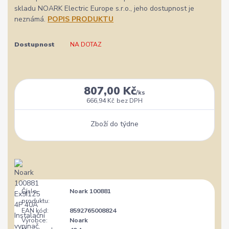
skladu NOARK Electric Europe s.r.o., jeho dostupnost je
neznámá.
POPIS PRODUKTU
Dostupnost
NA DOTAZ
807,00 Kč
/
ks
666,94 Kč
bez DPH
Zboží do týdne
Číslo
Noark 100881
produktu:
EAN kód:
8592765008824
Výrobce:
Noark