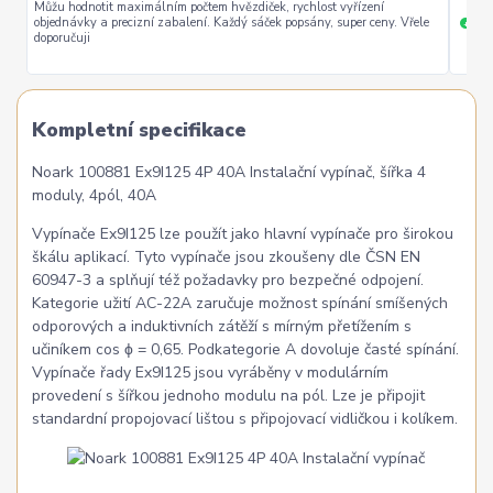
Můžu hodnotit maximálním počtem hvězdiček, rychlost vyřízení
objednávky a precizní zabalení. Každý sáček popsány, super ceny. Vřele
ryc
+
doporučuji
Kompletní specifikace
Noark 100881 Ex9I125 4P 40A Instalační vypínač, šířka 4
moduly, 4pól, 40A
Vypínače Ex9I125 lze použít jako hlavní vypínače pro širokou
škálu aplikací. Tyto vypínače jsou zkoušeny dle ČSN EN
60947-3 a splňují též požadavky pro bezpečné odpojení.
Kategorie užití AC-22A zaručuje možnost spínání smíšených
odporových a induktivních zátěží s mírným přetížením s
učiníkem cos ϕ = 0,65. Podkategorie A dovoluje časté spínání.
Vypínače řady Ex9I125 jsou vyráběny v modulárním
provedení s šířkou jednoho modulu na pól. Lze je připojit
standardní propojovací lištou s připojovací vidličkou i kolíkem.