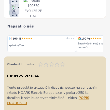
Napsali o nás
100 %
100 %
★★★★★
★★★★★
 srpna
4. srpna
Široký výběr, milý a vstřícn
rychlé vyřízení
doporučit.
Ohodnotit produkt
EX9I125 2P 63A
Tento produkt je aktuálně k dispozici pouze na centrálním
skladu NOARK Electric Europe s.r.o. v počtu >250 ks,
doručení k nám bude trvat minimálně 1 týden.
POPIS
PRODUKTU