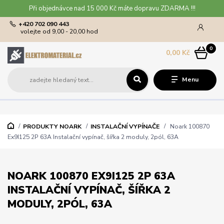
Při objednávce nad 15 000 Kč máte dopravu ZDARMA !!!
+420 702 090 443
volejte od 9,00 - 20,00 hod
0
0,00 Kč
Menu
PRODUKTY NOARK
INSTALAČNÍ VYPÍNAČE
Noark 100870
Ex9I125 2P 63A Instalační vypínač, šířka 2 moduly, 2pól, 63A
NOARK 100870 EX9I125 2P 63A
INSTALAČNÍ VYPÍNAČ, ŠÍŘKA 2
MODULY, 2PÓL, 63A