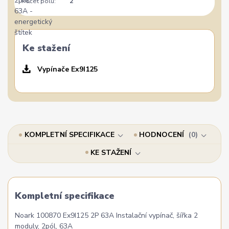
Počet pólů:
2
Ke stažení
Vypínače Ex9I125
KOMPLETNÍ SPECIFIKACE
HODNOCENÍ
0
KE STAŽENÍ
Kompletní specifikace
Noark 100870 Ex9I125 2P 63A Instalační vypínač, šířka 2
moduly, 2pól, 63A