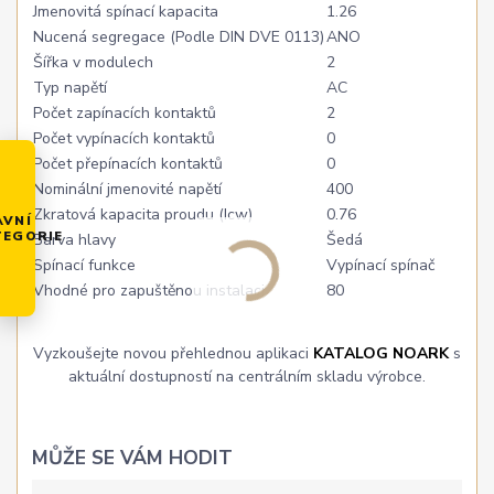
Jmenovitá spínací kapacita
1.26
Nucená segregace (Podle DIN DVE 0113)
ANO
Šířka v modulech
2
Typ napětí
AC
Počet zapínacích kontaktů
2
Počet vypínacích kontaktů
0
Počet přepínacích kontaktů
0
Nominální jmenovité napětí
400
Zkratová kapacita proudu (Icw)
0.76
AVNÍ
TEGORIE
Barva hlavy
Šedá
Spínací funkce
Vypínací spínač
Vhodné pro zapuštěnou instalaci
80
Vyzkoušejte novou přehlednou aplikaci
KATALOG NOARK
s
aktuální dostupností na centrálním skladu výrobce.
MŮŽE SE VÁM HODIT