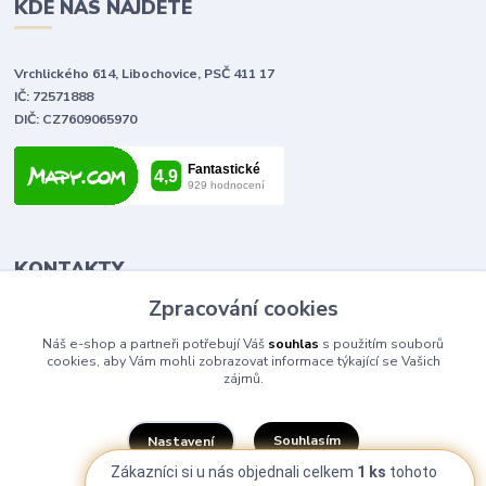
KDE NÁS NAJDETE
Vrchlického 614, Libochovice, PSČ 411 17
IČ: 72571888
DIČ: CZ7609065970
KONTAKTY
Zpracování cookies
Tomáš Vlček
Náš e-shop a partneři potřebují Váš
souhlas
s použitím souborů
+420 702 090 443
cookies, aby Vám mohli zobrazovat informace týkající se Vašich
volejte od 9,00 - 20,00 hod
zájmů.
info@elektromaterial.cz
Souhlasím
Nastavení
Zákazníci si u nás objednali celkem
1 ks
tohoto