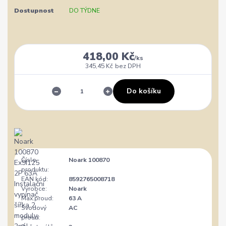
Dostupnost
DO TÝDNE
418,00 Kč
/
ks
345,45 Kč
bez DPH
Do košíku
Číslo
Noark 100870
produktu:
EAN kód:
8592765008718
Výrobce:
Noark
Max.proud:
63 A
Svodový
AC
proud: