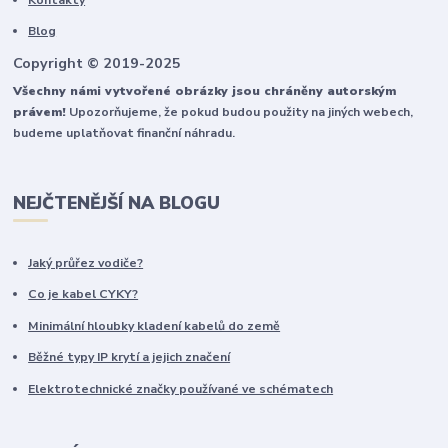
Blog
Copyright © 2019-2025
Všechny námi vytvořené obrázky jsou chráněny autorským
právem!
Upozorňujeme, že pokud budou použity na jiných webech,
budeme uplatňovat finanční náhradu.
NEJČTENĚJŠÍ NA BLOGU
Jaký průřez vodiče?
Co je kabel CYKY?
Minimální hloubky kladení kabelů do země
Běžné typy IP krytí a jejich značení
Elektrotechnické značky používané ve schématech