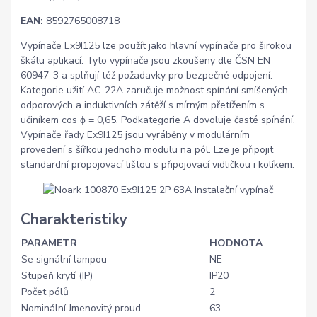
EAN:
8592765008718
Vypínače Ex9I125 lze použít jako hlavní vypínače pro širokou
škálu aplikací. Tyto vypínače jsou zkoušeny dle ČSN EN
60947-3 a splňují též požadavky pro bezpečné odpojení.
Kategorie užití AC-22A zaručuje možnost spínání smíšených
odporových a induktivních zátěží s mírným přetížením s
učiníkem cos ϕ = 0,65. Podkategorie A dovoluje časté spínání.
Vypínače řady Ex9I125 jsou vyráběny v modulárním
provedení s šířkou jednoho modulu na pól. Lze je připojit
standardní propojovací lištou s připojovací vidličkou i kolíkem.
Charakteristiky
PARAMETR
HODNOTA
Se signální lampou
NE
Stupeň krytí (IP)
IP20
Počet pólů
2
Nominální Jmenovitý proud
63