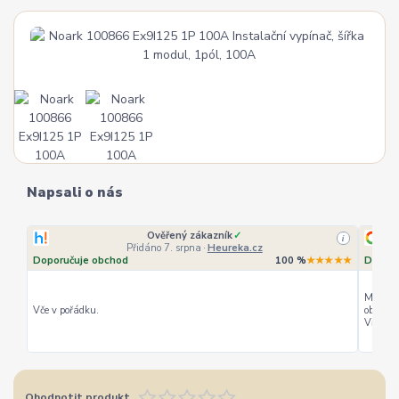
Napsali o nás
Ověřený zákazník
✓
i
Přidáno 7. srpna
·
Heureka.cz
Doporučuje obchod
100 %
★★★★★
Doporu
Můžu ho
Vče v pořádku.
objedná
Vřele d
Ohodnotit produkt