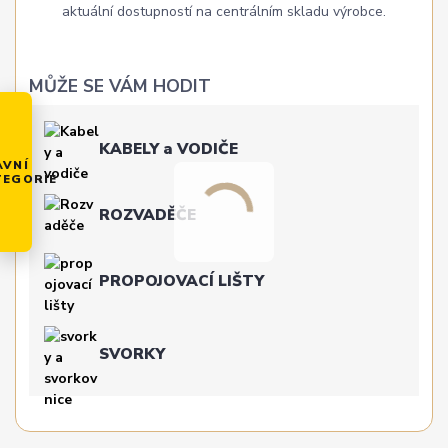
aktuální dostupností na centrálním skladu výrobce.
MŮŽE SE VÁM HODIT
KABELY a VODIČE
AVNÍ
TEGORIE
ROZVADĚČE
PROPOJOVACÍ LIŠTY
SVORKY