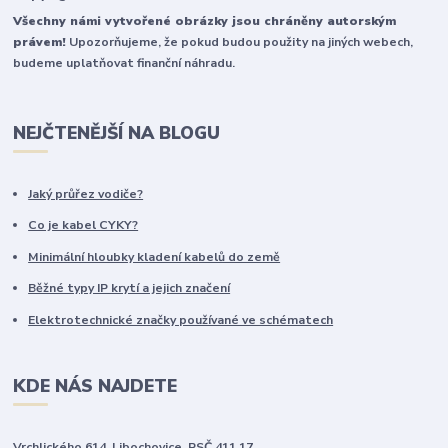
Všechny námi vytvořené obrázky jsou chráněny autorským
právem!
Upozorňujeme, že pokud budou použity na jiných webech,
budeme uplatňovat finanční náhradu.
NEJČTENĚJŠÍ NA BLOGU
Jaký průřez vodiče?
Co je kabel CYKY?
Minimální hloubky kladení kabelů do země
Běžné typy IP krytí a jejich značení
Elektrotechnické značky používané ve schématech
KDE NÁS NAJDETE
Vrchlického 614, Libochovice, PSČ 411 17