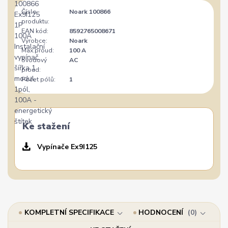
Číslo
Noark 100866
produktu:
EAN kód:
8592765008671
Výrobce:
Noark
Max.proud:
100 A
Svodový
AC
proud:
Počet pólů:
1
Ke stažení
Vypínače Ex9I125
KOMPLETNÍ SPECIFIKACE
HODNOCENÍ
0