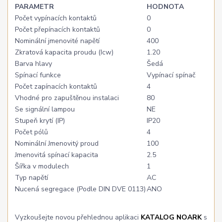
PARAMETR
HODNOTA
Počet vypínacích kontaktů
0
Počet přepínacích kontaktů
0
Nominální jmenovité napětí
400
Zkratová kapacita proudu (Icw)
1.20
Barva hlavy
Šedá
Spínací funkce
Vypínací spínač
Počet zapínacích kontaktů
4
Vhodné pro zapuštěnou instalaci
80
Se signální lampou
NE
Stupeň krytí (IP)
IP20
Počet pólů
4
Nominální Jmenovitý proud
100
Jmenovitá spínací kapacita
2.5
Šířka v modulech
1
Typ napětí
AC
Nucená segregace (Podle DIN DVE 0113)
ANO
Vyzkoušejte novou přehlednou aplikaci
KATALOG NOARK
s