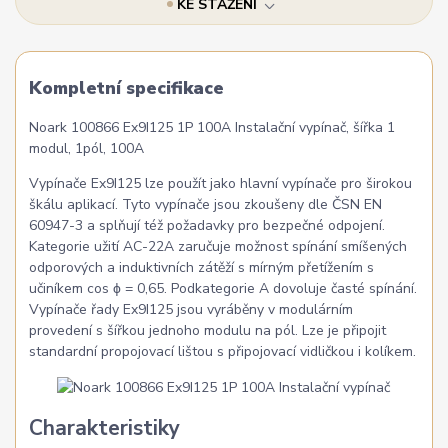
KE STAŽENÍ
Kompletní specifikace
Noark 100866 Ex9I125 1P 100A Instalační vypínač, šířka 1
modul, 1pól, 100A
Vypínače Ex9I125 lze použít jako hlavní vypínače pro širokou
škálu aplikací. Tyto vypínače jsou zkoušeny dle ČSN EN
60947-3 a splňují též požadavky pro bezpečné odpojení.
Kategorie užití AC-22A zaručuje možnost spínání smíšených
odporových a induktivních zátěží s mírným přetížením s
učiníkem cos ϕ = 0,65. Podkategorie A dovoluje časté spínání.
Vypínače řady Ex9I125 jsou vyráběny v modulárním
provedení s šířkou jednoho modulu na pól. Lze je připojit
standardní propojovací lištou s připojovací vidličkou i kolíkem.
Charakteristiky