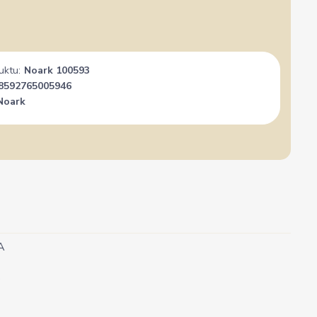
uktu:
Noark 100593
8592765005946
Noark