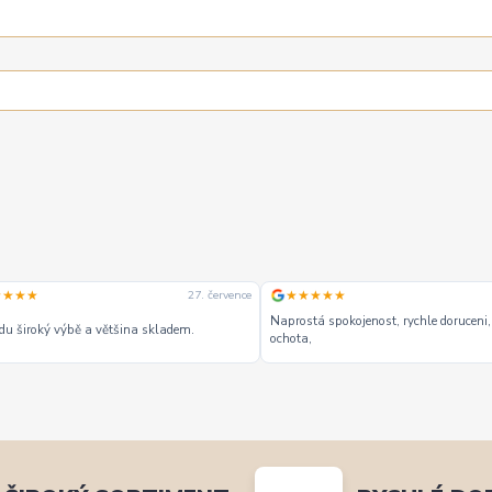
★★★★
★★★★★
27. července
Naprostá spokojenost, rychle doruceni,
u široký výbě a většina skladem.
ochota,