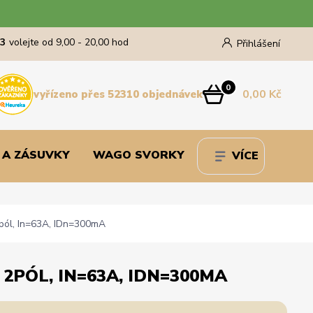
43
volejte od 9,00 - 20,00 hod
Přihlášení
0
0,00 Kč
vyřízeno přes 52310 objednávek
 A ZÁSUVKY
WAGO SVORKY
VÍCE
pól, In=63A, IDn=300mA
2PÓL, IN=63A, IDN=300MA