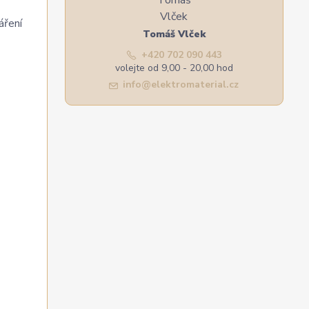
áření
Tomáš Vlček
+420 702 090 443
volejte od 9,00 - 20,00 hod
info@elektromaterial.cz