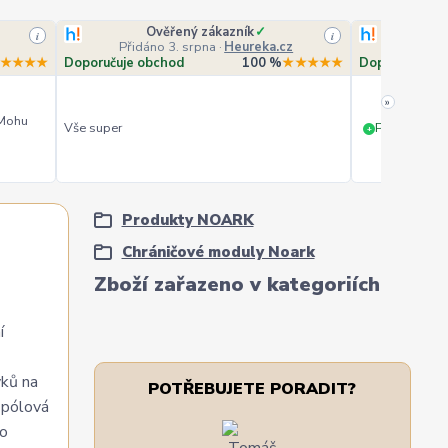
Ověřený zákazník
✓
O
i
i
Přidáno 3. srpna
·
Heureka.cz
Přidá
★★★★
Doporučuje obchod
100 %
★★★★★
Doporučuje o
»
 Mohu
Vše super
PERFEKTNÍ 
+
Produkty NOARK
Chráničové moduly Noark
Zboží zařazeno v kategoriích
í
vků na
POTŘEBUJETE PORADIT?
 pólová
ho