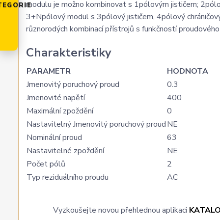
modulu je možno kombinovat s 1pólovým jističem; 2pólo
TEGORIE
3+Npólový modul s 3pólový jističem, 4pólový chráničový
různorodých kombinací přístrojů s funkčností proudového
Charakteristiky
PARAMETR
HODNOTA
Jmenovitý poruchový proud
0.3
Jmenovité napětí
400
Maximální zpoždění
0
Nastavitelný Jmenovitý poruchový proud
NE
Nominální proud
63
Nastavitelné zpoždění
NE
Počet pólů
2
Typ reziduálního proudu
AC
Vyzkoušejte novou přehlednou aplikaci
KATAL