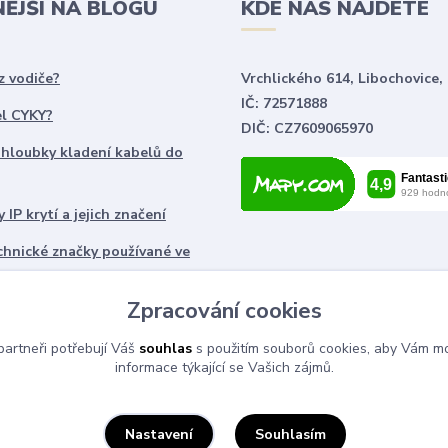
NĚJŠÍ NA BLOGU
KDE NÁS NAJDETE
z vodiče?
Vrchlického 614, Libochovice,
IČ: 72571888
el CYKY?
DIČ: CZ7609065970
 hloubky kladení kabelů do
 IP krytí a jejich značení
chnické značky používané ve
ch
Zpracování cookies
artneři potřebují Váš
souhlas
s použitím souborů cookies, aby Vám mo
informace týkající se Vašich zájmů.
Souhlasím
Nastavení