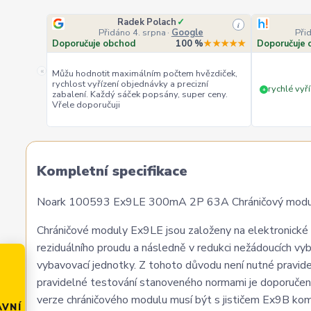
Radek Polach
✓
i
Přidáno 4. srpna
·
Google
Při
Doporučuje obchod
100 %
★★★★★
Doporučuje 
«
Můžu hodnotit maximálním počtem hvězdiček,
rychlost vyřízení objednávky a precizní
rychlé vyří
+
zabalení. Každý sáček popsány, super ceny.
Vřele doporučuji
Kompletní specifikace
Noark 100593 Ex9LE 300mA 2P 63A Chráničový modul
Chráničové moduly Ex9LE jsou založeny na elektronické 
reziduálního proudu a následně v redukci nežádoucích vy
vybavovací jednotky. Z tohoto důvodu není nutné pravide
pravidelné testování stanoveného normami je doporučeno
verze chráničového modulu musí být s jističem Ex9B ko
AVNÍ