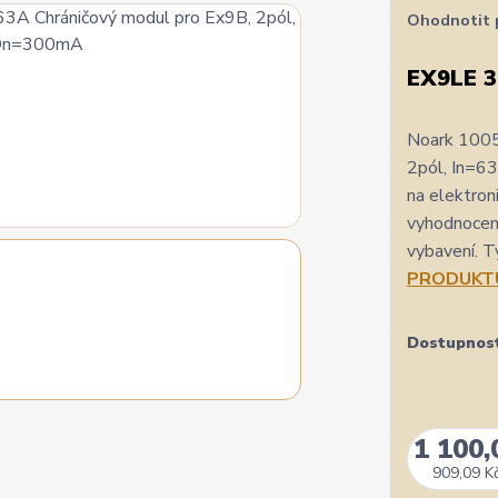
Ohodnotit 
EX9LE 
Noark 100
2pól, In=6
na elektron
vyhodnocení
vybavení. T
PRODUKT
Dostupnos
1 100,
909,09 K