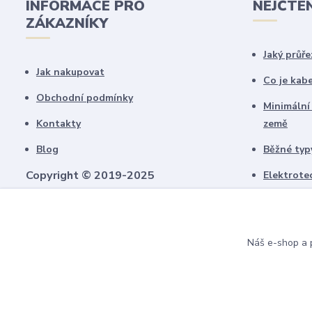
INFORMACE PRO
NEJČTE
ZÁKAZNÍKY
Jaký průře
Jak nakupovat
Co je kab
Obchodní podmínky
Minimální
Kontakty
země
Blog
Běžné typy
Copyright © 2019-2025
Elektrote
schémate
Všechny námi vytvořené obrázky jsou
chráněny autorským právem!
Upozorňujeme, že pokud budou použity na
Náš e-shop a p
jiných webech, budeme uplatňovat
finanční náhradu.