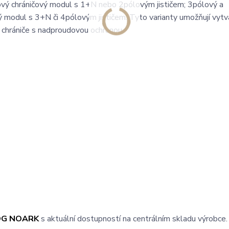
vý chráničový modul s 1+N nebo 2pólovým jističem; 3pólový a
 modul s 3+N či 4pólovým jističem. Tyto varianty umožňují vytv
 chrániče s nadproudovou ochranou.
OG NOARK
s aktuální dostupností na centrálním skladu výrobce.