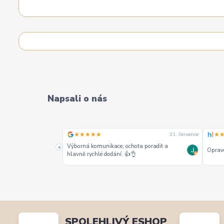
Napsali o nás
★★★★★
★
31. července
31. července
alších jako jeden z
Výborná komunikace, ochota poradit a
«
Opravd
hlavně rychlé dodání. 👍👌
SPOLEHLIVÝ ESHOP