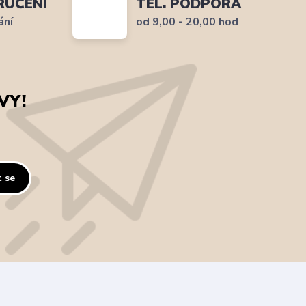
RUČENÍ
TEL. PODPORA
ání
od 9,00 - 20,00 hod
VY!
t se