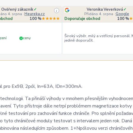
Ověřený zákazník
✓
Veronika Veverková
✓
i
dáno 4. srpna
·
Heureka.cz
Přidáno 4. srpna
·
Google
obchod
100 %
★★★★★
Doporučuje obchod
100 %
★
Široký výběr, milý a vstřícný personál.
zení
ceny
+
jedině doporučit.
 pro Ex9B, 2pól, In=63A, IDn=300mA.
technologii. Ta přináší výhody v mnohem přesnějším vyhodnocen
bavení. Tyto přístroje dále netrpí problémem magnetizace kotvy
lné testování pro zachování funkce chrániče. Pro splnění požada
 tyto chráničové moduly testovat s intervalem jeden rok. Daná
mbinována následujícím způsobem. 1+Npólovou verzi chráničové