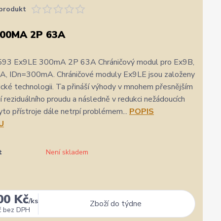
produkt
300MA 2P 63A
593 Ex9LE 300mA 2P 63A Chráničový modul pro Ex9B,
3A, IDn=300mA. Chráničové moduly Ex9LE jsou založeny
ické technologii. Ta přináší výhody v mnohem přesnějším
 reziduálního proudu a následně v redukci nežádoucích
yto přístroje dále netrpí problémem...
POPIS
U
t
Není skladem
00 Kč
/
ks
Zboží do týdne
č
bez DPH