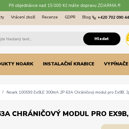
Při objednávce nad 15 000 Kč máte dopravu ZDARMA !!!
ty
Vrácení zboží
Recenze
GDPR
Blog
+420 702 090 4
Hledat
DUKTY NOARK
INSTALAČNÍ KRABICE
VYPÍNAČE
Noark 100593 Ex9LE 300mA 2P 63A Chráničový modul pro Ex9B, 2
63A CHRÁNIČOVÝ MODUL PRO EX9B, 