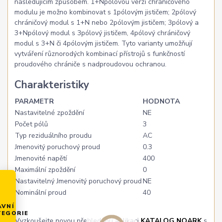
následujícím způsobem. 1+Npólovou verzi chráničového
modulu je možno kombinovat s 1pólovým jističem; 2pólový
chráničový modul s 1+N nebo 2pólovým jističem; 3pólový a
3+Npólový modul s 3pólový jističem, 4pólový chráničový
modul s 3+N či 4pólovým jističem. Tyto varianty umožňují
vytváření různorodých kombinací přístrojů s funkčností
proudového chrániče s nadproudovou ochranou.
Charakteristiky
PARAMETR
HODNOTA
Nastavitelné zpoždění
NE
Počet pólů
3
Typ reziduálního proudu
AC
Jmenovitý poruchový proud
0.3
Jmenovité napětí
400
Maximální zpoždění
0
Nastavitelný Jmenovitý poruchový proud
NE
Nominální proud
40
AVNÍ
TEGORIE
Vyzkoušejte novou přehlednou aplikaci
KATALOG NOARK
s