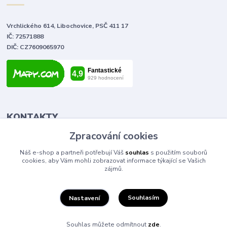
Vrchlického 614, Libochovice, PSČ 411 17
IČ: 72571888
DIČ: CZ7609065970
KONTAKTY
Zpracování cookies
Tomáš Vlček
Náš e-shop a partneři potřebují Váš
souhlas
s použitím souborů
+420 702 090 443
cookies, aby Vám mohli zobrazovat informace týkající se Vašich
volejte od 9,00 - 20,00 hod
zájmů.
info@elektromaterial.cz
Souhlasím
Nastavení
Souhlas můžete odmítnout
zde
.