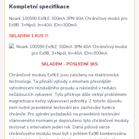
Kompletní specifikace
Noark 100590 Ex9LE 300mA 3PN 40A Chráničový modul pro
Ex9B, 3+Npól, In=40A, IDn=300mA.
SKLADEM 1 KUS !!!
SKLADEM - POSLEDNÍ 1KS
Chráničové moduly Ex9LE jsou založeny na elektronické
technologii. Ta přináší výhody v mnohem přesnějším
vyhodnocení reziduálního proudu a následně v redukci
nežádoucích vybavení. Tyto přístroje dále netrpí problémem
magnetizace kotvy vybavovací jednotky. Z tohoto důvodu
není nutné pravidelné testování pro zachování funkce
chrániče. Pro splnění požadavků na pravidelné testování
stanoveného normami je doporučeno tyto chráničové moduly
testovat s intervalem jeden rok. Daná pólová verze
chráničového modulu musí být s jističem Ex9B kombinována