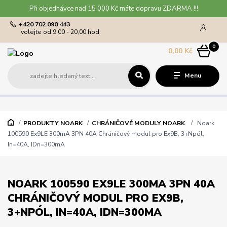
Při objednávce nad 15 000 Kč máte dopravu ZDARMA !!!
+420 702 090 443
volejte od 9,00 - 20,00 hod
0
0,00 Kč
Menu
PRODUKTY NOARK
CHRÁNIČOVÉ MODULY NOARK
Noark
100590 Ex9LE 300mA 3PN 40A Chráničový modul pro Ex9B, 3+Npól,
In=40A, IDn=300mA
NOARK 100590 EX9LE 300MA 3PN 40A
CHRÁNIČOVÝ MODUL PRO EX9B,
3+NPÓL, IN=40A, IDN=300MA