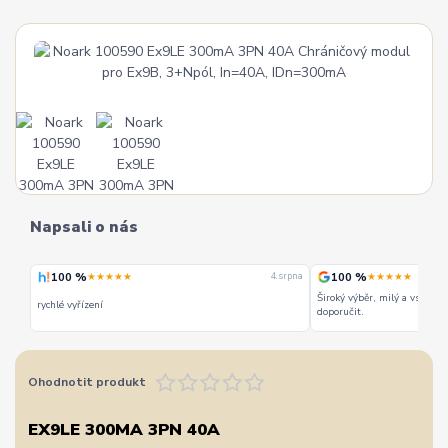
Napsali o nás
100 %
100 %
★★★★★
★★★★★
 srpna
4. srpna
Široký výběr, milý a vstřícn
rychlé vyřízení
doporučit.
Ohodnotit produkt
EX9LE 300MA 3PN 40A