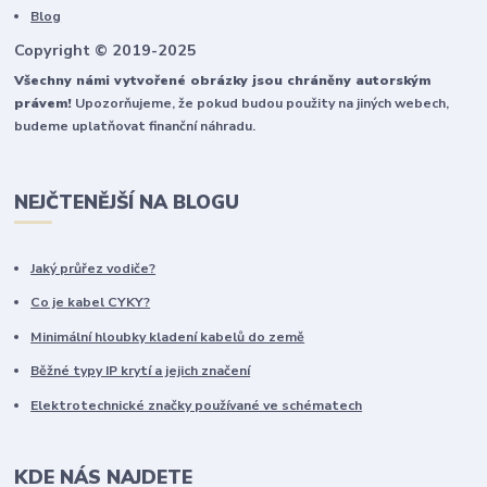
Blog
Copyright © 2019-2025
Všechny námi vytvořené obrázky jsou chráněny autorským
právem!
Upozorňujeme, že pokud budou použity na jiných webech,
budeme uplatňovat finanční náhradu.
NEJČTENĚJŠÍ NA BLOGU
Jaký průřez vodiče?
Co je kabel CYKY?
Minimální hloubky kladení kabelů do země
Běžné typy IP krytí a jejich značení
Elektrotechnické značky používané ve schématech
KDE NÁS NAJDETE