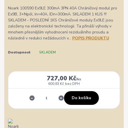
Noark 100590 Ex9LE 300mA 3PN 40A Chráničový modul pro
Ex9B, 3+Npól, In=40A, IDn=300mA. SKLADEM 1 KUS !!!
SKLADEM - POSLEDNÍ 1KS Chráničové moduly Ex9LE jsou
založeny na elektronické technologii. Ta přináší výhody v
mnohem přesnějším vyhodnocení reziduálního proudu a
následně v redukci nežádoucích v...
POPIS PRODUKTU
Dostupnost
SKLADEM
727,00 Kč
/
ks
600,83 Kč
bez DPH
Do košíku