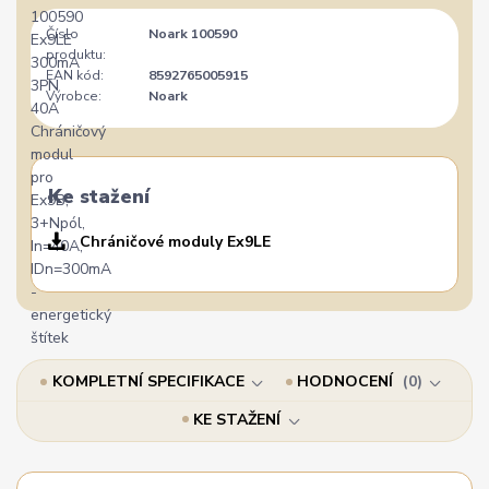
Číslo
Noark 100590
produktu:
EAN kód:
8592765005915
Výrobce:
Noark
Ke stažení
Chráničové moduly Ex9LE
KOMPLETNÍ SPECIFIKACE
HODNOCENÍ
0
KE STAŽENÍ