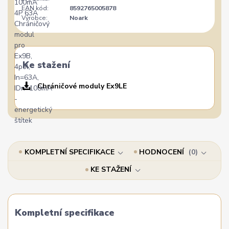
EAN kód:
8592765005878
Výrobce:
Noark
Ke stažení
Chráničové moduly Ex9LE
KOMPLETNÍ SPECIFIKACE
HODNOCENÍ
0
KE STAŽENÍ
Kompletní specifikace