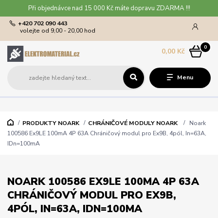
Při objednávce nad 15 000 Kč máte dopravu ZDARMA !!!
+420 702 090 443
volejte od 9,00 - 20,00 hod
0
0,00 Kč
Menu
PRODUKTY NOARK
CHRÁNIČOVÉ MODULY NOARK
Noark
100586 Ex9LE 100mA 4P 63A Chráničový modul pro Ex9B, 4pól, In=63A,
IDn=100mA
NOARK 100586 EX9LE 100MA 4P 63A
CHRÁNIČOVÝ MODUL PRO EX9B,
4PÓL, IN=63A, IDN=100MA