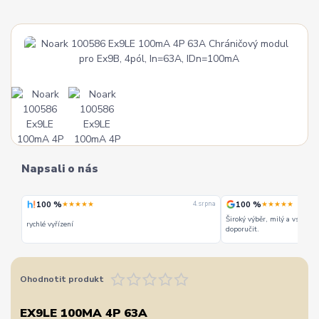
Napsali o nás
100 %
100 %
★★★★★
★★★★★
 srpna
4. srpna
Široký výběr, milý a vstřícn
rychlé vyřízení
doporučit.
Ohodnotit produkt
EX9LE 100MA 4P 63A