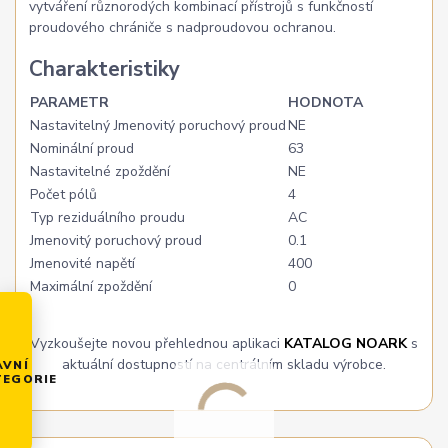
vytváření různorodých kombinací přístrojů s funkčností
proudového chrániče s nadproudovou ochranou.
Charakteristiky
PARAMETR
HODNOTA
Nastavitelný Jmenovitý poruchový proud
NE
Nominální proud
63
Nastavitelné zpoždění
NE
Počet pólů
4
Typ reziduálního proudu
AC
Jmenovitý poruchový proud
0.1
Jmenovité napětí
400
Maximální zpoždění
0
Vyzkoušejte novou přehlednou aplikaci
KATALOG NOARK
s
aktuální dostupností na centrálním skladu výrobce.
AVNÍ
TEGORIE