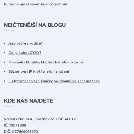
budeme uplatňovat finanční náhradu.
NEJČTENĚJŠÍ NA BLOGU
Jaký průřez vodiče?
Co je kabel CYKY?
Minimální hloubky kladení kabelů do země
Běžné typy IP krytí a jejich značení
Elektrotechnické značky používané ve schématech
KDE NÁS NAJDETE
Vrchlického 614, Libochovice, PSČ 411 17
IČ: 72571888
DIČ: CZ7609065970