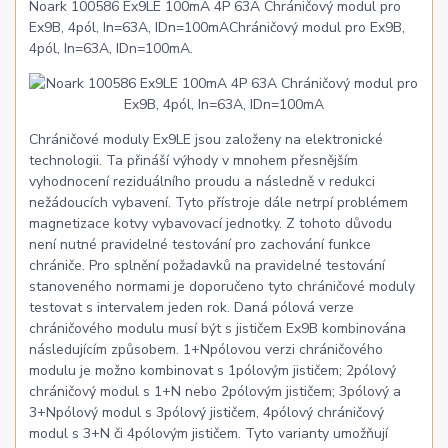
Noark 100586 Ex9LE 100mA 4P 63A Chráničový modul pro
Ex9B, 4pól, In=63A, IDn=100mAChráničový modul pro Ex9B,
4pól, In=63A, IDn=100mA.
Chráničové moduly Ex9LE jsou založeny na elektronické
technologii. Ta přináší výhody v mnohem přesnějším
vyhodnocení reziduálního proudu a následně v redukci
nežádoucích vybavení. Tyto přístroje dále netrpí problémem
magnetizace kotvy vybavovací jednotky. Z tohoto důvodu
není nutné pravidelné testování pro zachování funkce
chrániče. Pro splnění požadavků na pravidelné testování
stanoveného normami je doporučeno tyto chráničové moduly
testovat s intervalem jeden rok. Daná pólová verze
chráničového modulu musí být s jističem Ex9B kombinována
následujícím způsobem. 1+Npólovou verzi chráničového
modulu je možno kombinovat s 1pólovým jističem; 2pólový
chráničový modul s 1+N nebo 2pólovým jističem; 3pólový a
3+Npólový modul s 3pólový jističem, 4pólový chráničový
modul s 3+N či 4pólovým jističem. Tyto varianty umožňují