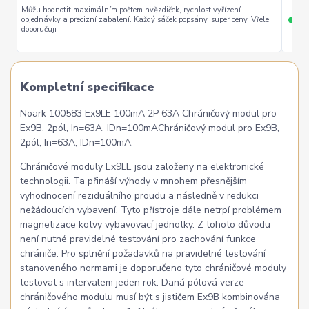
Můžu hodnotit maximálním počtem hvězdiček, rychlost vyřízení
objednávky a precizní zabalení. Každý sáček popsány, super ceny. Vřele
ryc
+
doporučuji
Kompletní specifikace
Noark 100583 Ex9LE 100mA 2P 63A Chráničový modul pro
Ex9B, 2pól, In=63A, IDn=100mAChráničový modul pro Ex9B,
2pól, In=63A, IDn=100mA.
Chráničové moduly Ex9LE jsou založeny na elektronické
technologii. Ta přináší výhody v mnohem přesnějším
vyhodnocení reziduálního proudu a následně v redukci
nežádoucích vybavení. Tyto přístroje dále netrpí problémem
magnetizace kotvy vybavovací jednotky. Z tohoto důvodu
není nutné pravidelné testování pro zachování funkce
chrániče. Pro splnění požadavků na pravidelné testování
stanoveného normami je doporučeno tyto chráničové moduly
testovat s intervalem jeden rok. Daná pólová verze
chráničového modulu musí být s jističem Ex9B kombinována