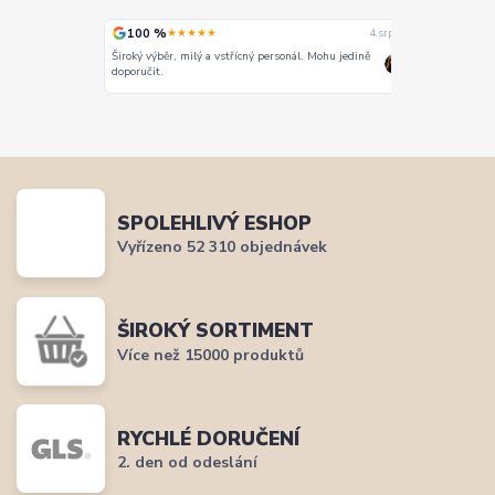
100 %
100 %
★★★★★
★
4. srpna
4. srpna
Široký výběr, milý a vstřícný personál. Mohu jedině
Vše super
doporučit.
SPOLEHLIVÝ ESHOP
Vyřízeno 52 310 objednávek
ŠIROKÝ SORTIMENT
Více než 15000 produktů
RYCHLÉ DORUČENÍ
2. den od odeslání