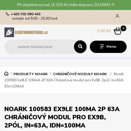
Při objednávce nad 15 000 Kč máte dopravu ZDARMA !!!
+420 702 090 443
volejte od 9,00 - 20,00 hod
0
0,00 Kč
Menu
PRODUKTY NOARK
CHRÁNIČOVÉ MODULY NOARK
Noark
100583 Ex9LE 100mA 2P 63A Chráničový modul pro Ex9B, 2pól, In=63A,
IDn=100mA
NOARK 100583 EX9LE 100MA 2P 63A
CHRÁNIČOVÝ MODUL PRO EX9B,
2PÓL, IN=63A, IDN=100MA