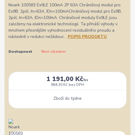
Noark 100583 Ex9LE 100mA 2P 63A Chráničový modul pro
Ex9B, 2pól, In=63A, IDn=100mAChráničový modul pro Ex9B,
2pól, In=63A, IDn=100mA. Chráničové moduly Ex9LE jsou
založeny na elektronické technologii. Ta přináší výhody v
mnohem přesnějším vyhodnocení reziduálního proudu a
následně v redukci nežádouc...
POPIS PRODUKTU
Dostupnost
Není skladem
1 191,00 Kč
/
ks
984,30 Kč
bez DPH
Zboží do týdne