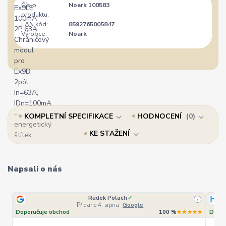
Číslo
Noark 100583
produktu:
EAN kód:
8592765005847
Výrobce:
Noark
KOMPLETNÍ SPECIFIKACE
HODNOCENÍ
0
KE STAŽENÍ
Napsali o nás
Radek Polach
✓
i
Přidáno 4. srpna
·
Google
Doporučuje obchod
100 %
★★★★★
Dopor