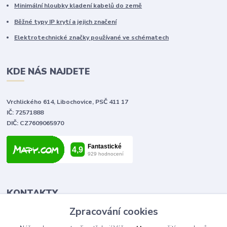
Minimální hloubky kladení kabelů do země
Běžné typy IP krytí a jejich značení
Elektrotechnické značky používané ve schématech
KDE NÁS NAJDETE
Vrchlického 614, Libochovice, PSČ 411 17
IČ: 72571888
DIČ: CZ7609065970
KONTAKTY
Zpracování cookies
Tomáš Vlček