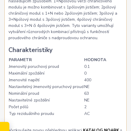
následujícím způsobem. 1+Npólovou verzi chráničového
modulu je možno kombinovat s 1pólovým jističem; 2pólový
chráničový modul s 1+N nebo 2pólovým jističem; 3pólový a
3+Npólový modul s 3pólový jističem, 4pólový chráničový
modul s 3+N či 4pólovým jističem. Tyto varianty umožňují
vytváření různorodých kombinací přístrojů s funkčností
proudového chrániče s nadproudovou ochranou.
Charakteristiky
PARAMETR
HODNOTA
Jmenovitý poruchový proud
0.1
Maximální zpoždění
0
Jmenovité napětí
400
Nastavitelný Jmenovitý poruchový proud
NE
Nominální proud
63
Nastavitelné zpoždění
NE
Počet pólů
2
Typ reziduálního proudu
AC
Vyzkoušejte novou přehlednou aplikaci
KATALOG NOARK
s