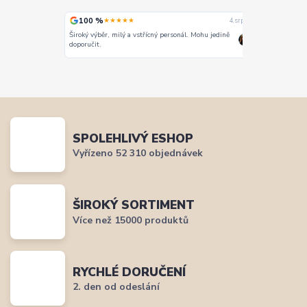
100 %
100 %
★★★★★
★
4. srpna
4. srpna
Široký výběr, milý a vstřícný personál. Mohu jedině
Vše super
doporučit.
SPOLEHLIVÝ ESHOP
Vyřízeno 52 310 objednávek
ŠIROKÝ SORTIMENT
Více než 15000 produktů
RYCHLÉ DORUČENÍ
2. den od odeslání