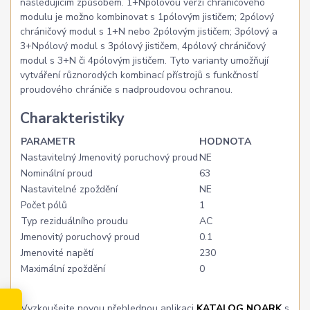
následujícím způsobem. 1+Npólovou verzi chráničového
modulu je možno kombinovat s 1pólovým jističem; 2pólový
chráničový modul s 1+N nebo 2pólovým jističem; 3pólový a
3+Npólový modul s 3pólový jističem, 4pólový chráničový
modul s 3+N či 4pólovým jističem. Tyto varianty umožňují
vytváření různorodých kombinací přístrojů s funkčností
proudového chrániče s nadproudovou ochranou.
Charakteristiky
PARAMETR
HODNOTA
Nastavitelný Jmenovitý poruchový proud
NE
Nominální proud
63
Nastavitelné zpoždění
NE
Počet pólů
1
Typ reziduálního proudu
AC
Jmenovitý poruchový proud
0.1
Jmenovité napětí
230
Maximální zpoždění
0
Vyzkoušejte novou přehlednou aplikaci
KATALOG NOARK
s