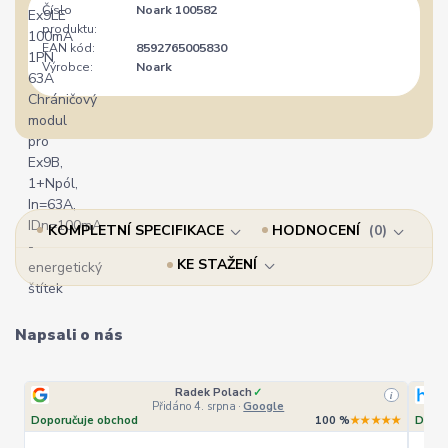
Číslo
Noark 100582
produktu:
EAN kód:
8592765005830
Výrobce:
Noark
KOMPLETNÍ SPECIFIKACE
HODNOCENÍ
0
KE STAŽENÍ
Napsali o nás
Radek Polach
✓
i
Přidáno 4. srpna
·
Google
Doporučuje obchod
100 %
★★★★★
Dopor