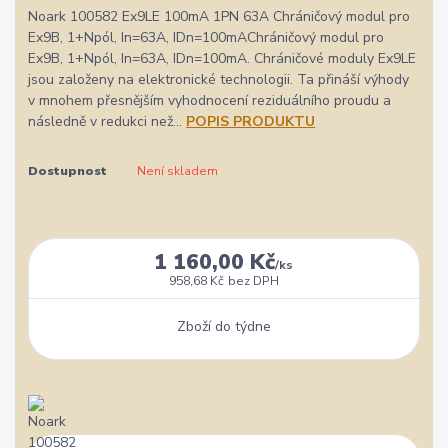
Noark 100582 Ex9LE 100mA 1PN 63A Chráničový modul pro
Ex9B, 1+Npól, In=63A, IDn=100mAChráničový modul pro
Ex9B, 1+Npól, In=63A, IDn=100mA. Chráničové moduly Ex9LE
jsou založeny na elektronické technologii. Ta přináší výhody
v mnohem přesnějším vyhodnocení reziduálního proudu a
následně v redukci než...
POPIS PRODUKTU
Dostupnost
Není skladem
1 160,00 Kč
/
ks
958,68 Kč
bez DPH
Zboží do týdne