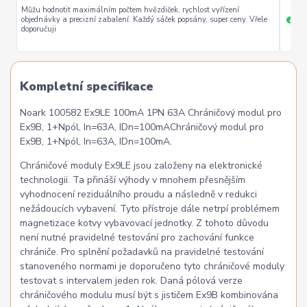
Můžu hodnotit maximálním počtem hvězdiček, rychlost vyřízení
objednávky a precizní zabalení. Každý sáček popsány, super ceny. Vřele
ryc
+
doporučuji
Kompletní specifikace
Noark 100582 Ex9LE 100mA 1PN 63A Chráničový modul pro
Ex9B, 1+Npól, In=63A, IDn=100mAChráničový modul pro
Ex9B, 1+Npól, In=63A, IDn=100mA.
Chráničové moduly Ex9LE jsou založeny na elektronické
technologii. Ta přináší výhody v mnohem přesnějším
vyhodnocení reziduálního proudu a následně v redukci
nežádoucích vybavení. Tyto přístroje dále netrpí problémem
magnetizace kotvy vybavovací jednotky. Z tohoto důvodu
není nutné pravidelné testování pro zachování funkce
chrániče. Pro splnění požadavků na pravidelné testování
stanoveného normami je doporučeno tyto chráničové moduly
testovat s intervalem jeden rok. Daná pólová verze
chráničového modulu musí být s jističem Ex9B kombinována