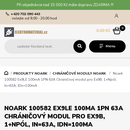
Při objednávce nad 15 000 Kč máte dopravu ZDARMA !!!
+420 702 090 443
volejte od 9,00 - 20,00 hod
0
0,00 Kč
Menu
PRODUKTY NOARK
CHRÁNIČOVÉ MODULY NOARK
Noark
100582 Ex9LE 100mA 1PN 63A Chráničový modul pro Ex9B, 1+Npól,
In=63A, IDn=100mA
NOARK 100582 EX9LE 100MA 1PN 63A
CHRÁNIČOVÝ MODUL PRO EX9B,
1+NPÓL, IN=63A, IDN=100MA