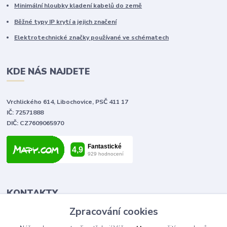
Minimální hloubky kladení kabelů do země
Běžné typy IP krytí a jejich značení
Elektrotechnické značky používané ve schématech
KDE NÁS NAJDETE
Vrchlického 614, Libochovice, PSČ 411 17
IČ: 72571888
DIČ: CZ7609065970
KONTAKTY
Zpracování cookies
Tomáš Vlček