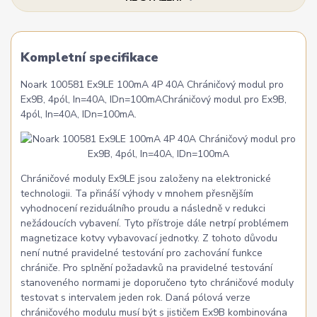
Kompletní specifikace
Noark 100581 Ex9LE 100mA 4P 40A Chráničový modul pro
Ex9B, 4pól, In=40A, IDn=100mAChráničový modul pro Ex9B,
4pól, In=40A, IDn=100mA.
Chráničové moduly Ex9LE jsou založeny na elektronické
technologii. Ta přináší výhody v mnohem přesnějším
vyhodnocení reziduálního proudu a následně v redukci
nežádoucích vybavení. Tyto přístroje dále netrpí problémem
magnetizace kotvy vybavovací jednotky. Z tohoto důvodu
není nutné pravidelné testování pro zachování funkce
chrániče. Pro splnění požadavků na pravidelné testování
stanoveného normami je doporučeno tyto chráničové moduly
testovat s intervalem jeden rok. Daná pólová verze
chráničového modulu musí být s jističem Ex9B kombinována