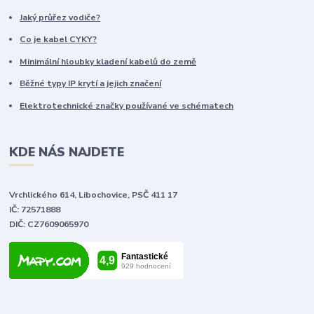
Jaký průřez vodiče?
Co je kabel CYKY?
Minimální hloubky kladení kabelů do země
Běžné typy IP krytí a jejich značení
Elektrotechnické značky používané ve schématech
KDE NÁS NAJDETE
Vrchlického 614, Libochovice, PSČ 411 17
IČ: 72571888
DIČ: CZ7609065970