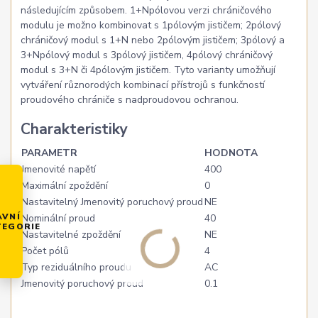
následujícím způsobem. 1+Npólovou verzi chráničového
modulu je možno kombinovat s 1pólovým jističem; 2pólový
chráničový modul s 1+N nebo 2pólovým jističem; 3pólový a
3+Npólový modul s 3pólový jističem, 4pólový chráničový
modul s 3+N či 4pólovým jističem. Tyto varianty umožňují
vytváření různorodých kombinací přístrojů s funkčností
proudového chrániče s nadproudovou ochranou.
Charakteristiky
PARAMETR
HODNOTA
Jmenovité napětí
400
Maximální zpoždění
0
Nastavitelný Jmenovitý poruchový proud
NE
AVNÍ
Nominální proud
40
TEGORIE
Nastavitelné zpoždění
NE
Počet pólů
4
Typ reziduálního proudu
AC
Jmenovitý poruchový proud
0.1