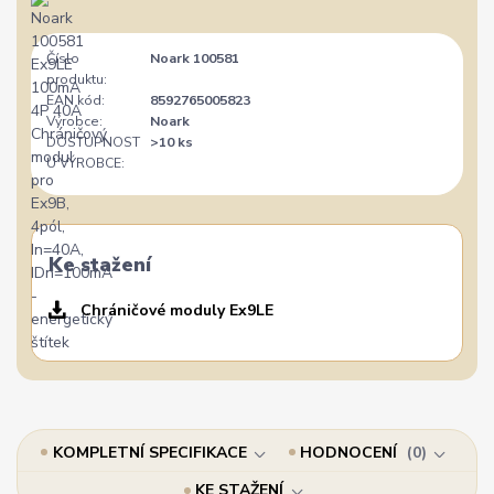
Číslo
Noark 100581
produktu:
EAN kód:
8592765005823
Výrobce:
Noark
DOSTUPNOST
>10 ks
U VÝROBCE:
Ke stažení
Chráničové moduly Ex9LE
KOMPLETNÍ SPECIFIKACE
HODNOCENÍ
0
KE STAŽENÍ