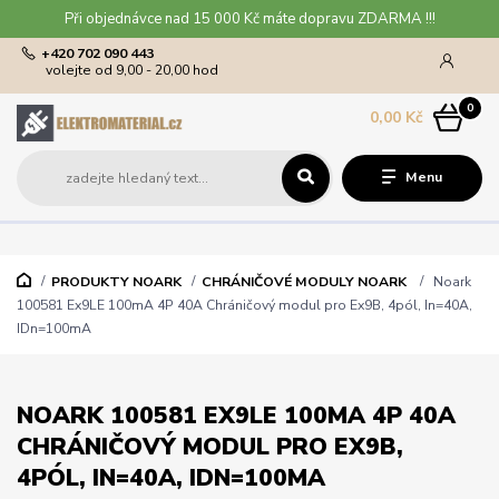
Při objednávce nad 15 000 Kč máte dopravu ZDARMA !!!
+420 702 090 443
volejte od 9,00 - 20,00 hod
0
0,00 Kč
Menu
PRODUKTY NOARK
CHRÁNIČOVÉ MODULY NOARK
Noark
100581 Ex9LE 100mA 4P 40A Chráničový modul pro Ex9B, 4pól, In=40A,
IDn=100mA
NOARK 100581 EX9LE 100MA 4P 40A
CHRÁNIČOVÝ MODUL PRO EX9B,
4PÓL, IN=40A, IDN=100MA