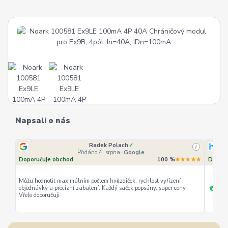
Napsali o nás
Radek Polach
✓
i
Přidáno 4. srpna
·
Google
Doporučuje obchod
100 %
★★★★★
Doporu
Můžu hodnotit maximálním počtem hvězdiček, rychlost vyřízení
objednávky a precizní zabalení. Každý sáček popsány, super ceny.
rychl
+
Vřele doporučuji