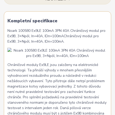
Kompletní specifikace
Noark 100580 Ex9LE 100mA 3PN 40A Chráničový modul pro
Ex9B, 3+Npól, In=40A, IDn=100mAChráničový modul pro
Ex9B, 3+Npól, In=40A, IDn=100mA.
Chráničové moduly Ex9LE jsou založeny na elektronické
technologii. Ta přináší výhody v mnohem přesnějším
vyhodnocení reziduálního proudu a následně v redukci
nežádoucích vybavení. Tyto přístroje dále netrpí problémem
magnetizace kotvy vybavovací jednotky. Z tohoto důvodu
není nutné pravidelné testování pro zachování funkce
chrániče. Pro splnění požadavků na pravidelné testování
stanoveného normami je doporučeno tyto chráničové moduly
testovat s intervalem jeden rok. Daná pólová verze
chráničového modulu musí být s jističem Ex9B kombinována