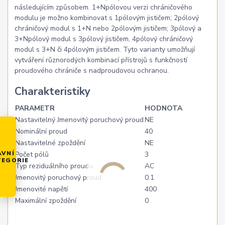
následujícím způsobem. 1+Npólovou verzi chráničového
modulu je možno kombinovat s 1pólovým jističem; 2pólový
chráničový modul s 1+N nebo 2pólovým jističem; 3pólový a
3+Npólový modul s 3pólový jističem, 4pólový chráničový
modul s 3+N či 4pólovým jističem. Tyto varianty umožňují
vytváření různorodých kombinací přístrojů s funkčností
proudového chrániče s nadproudovou ochranou.
Charakteristiky
PARAMETR
HODNOTA
Nastavitelný Jmenovitý poruchový proud
NE
Nominální proud
40
Nastavitelné zpoždění
NE
AVNÍ
Počet pólů
3
TEGORIE
Typ reziduálního proudu
AC
Jmenovitý poruchový proud
0.1
Jmenovité napětí
400
Maximální zpoždění
0