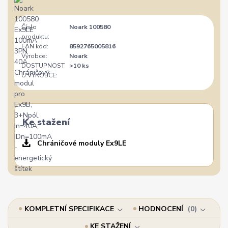
Číslo
Noark 100580
produktu:
EAN kód:
8592765005816
Výrobce:
Noark
DOSTUPNOST
>10 ks
U VÝROBCE:
Ke stažení
Chráničové moduly Ex9LE
KOMPLETNÍ SPECIFIKACE
HODNOCENÍ
0
KE STAŽENÍ