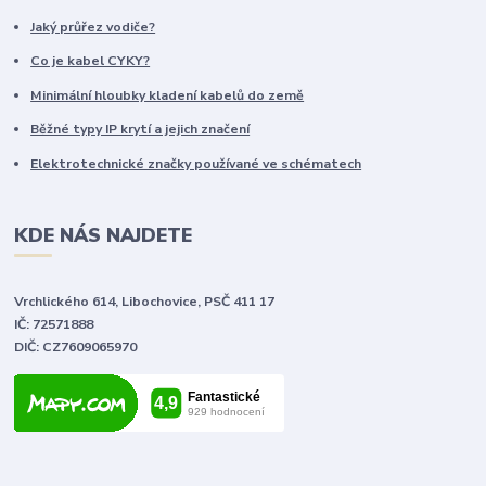
Jaký průřez vodiče?
Co je kabel CYKY?
Minimální hloubky kladení kabelů do země
Běžné typy IP krytí a jejich značení
Elektrotechnické značky používané ve schématech
KDE NÁS NAJDETE
Vrchlického 614, Libochovice, PSČ 411 17
IČ: 72571888
DIČ: CZ7609065970