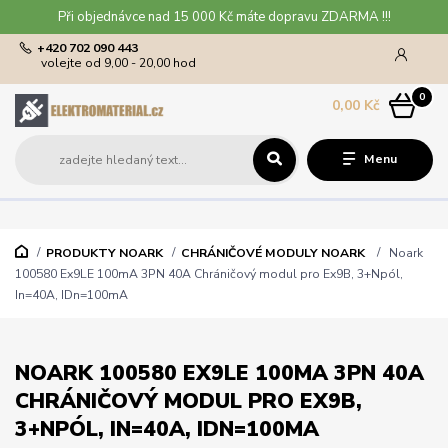
Při objednávce nad 15 000 Kč máte dopravu ZDARMA !!!
+420 702 090 443
volejte od 9,00 - 20,00 hod
0
0,00 Kč
Menu
PRODUKTY NOARK
CHRÁNIČOVÉ MODULY NOARK
Noark
100580 Ex9LE 100mA 3PN 40A Chráničový modul pro Ex9B, 3+Npól,
In=40A, IDn=100mA
NOARK 100580 EX9LE 100MA 3PN 40A
CHRÁNIČOVÝ MODUL PRO EX9B,
3+NPÓL, IN=40A, IDN=100MA