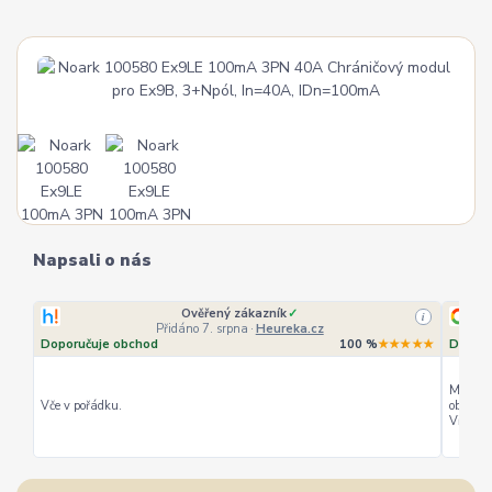
Napsali o nás
Ověřený zákazník
✓
i
Přidáno 7. srpna
·
Heureka.cz
Doporučuje obchod
100 %
★★★★★
Doporu
Můžu ho
Vče v pořádku.
objedná
Vřele d